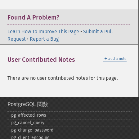
Found A Problem?
Learn How To Improve This Page
•
Submit a Pull
Request
•
Report a Bug
＋
User Contributed Notes
add a note
There are no user contributed notes for this page.
PostgreSQL 関数
pg_​affected_​rows
pg_​cancel_​query
pg_​change_​password
pg_​client_​encoding