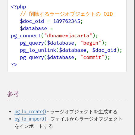
<?php

// 削除するラージオブジェクトの OID

$doc_oid 
= 
189762345
;

$database 
= 
pg_connect
(
"dbname=jacarta"
);

pg_query
(
$database
, 
"begin"
);

pg_lo_unlink
(
$database
, 
$doc_oid
);

pg_query
(
$database
, 
"commit"
?>
参考
¶
pg_lo_create()
- ラージオブジェクトを生成する
pg_lo_import()
- ファイルからラージオブジェクト
をインポートする