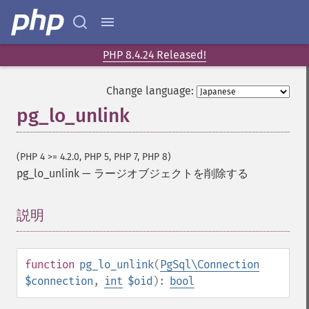
PHP 8.4.24 Released!
Change language:
pg_lo_unlink
(PHP 4 >= 4.2.0, PHP 5, PHP 7, PHP 8)
pg_lo_unlink
—
ラージオブジェクトを削除する
説明
¶
function
pg_lo_unlink
(
PgSql\Connection
$connection
,
int
$oid
):
bool