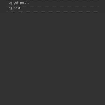
pg_​get_​result
pg_​host
pg_​insert
pg_​jit
pg_​last_​error
pg_​last_​notice
pg_​last_​oid
pg_​lo_​close
pg_​lo_​create
pg_​lo_​export
pg_​lo_​import
pg_​lo_​open
pg_​lo_​read
pg_​lo_​read_​all
pg_​lo_​seek
pg_​lo_​tell
pg_​lo_​truncate
pg_​lo_​unlink
pg_​lo_​write