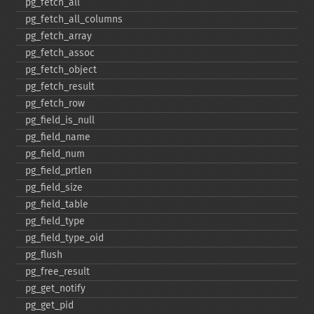
pg_​fetch_​all
pg_​fetch_​all_​columns
pg_​fetch_​array
pg_​fetch_​assoc
pg_​fetch_​object
pg_​fetch_​result
pg_​fetch_​row
pg_​field_​is_​null
pg_​field_​name
pg_​field_​num
pg_​field_​prtlen
pg_​field_​size
pg_​field_​table
pg_​field_​type
pg_​field_​type_​oid
pg_​flush
pg_​free_​result
pg_​get_​notify
pg_​get_​pid