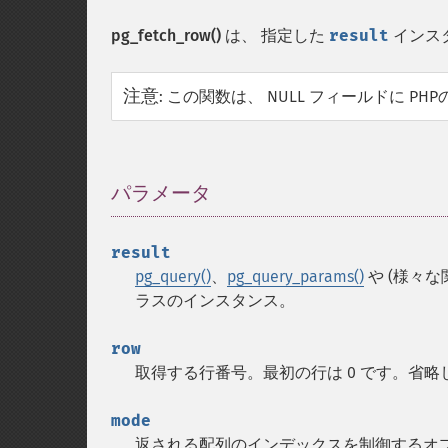
pg_fetch_row()
は、 指定した
result
インス
注意
:
この関数は、 NULL フィールドに PHP
パラメータ
¶
result
pg_query()
、
pg_query_params()
や (様々
ラスのインスタンス。
row
取得する行番号。最初の行は 0 です。省略
mode
返される配列のインデックスを制御するオ