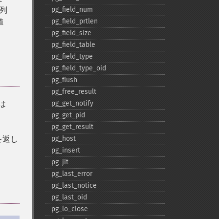
列
pg_​field_​num
値
pg_​field_​prtlen
pg_​field_​size
pg_​field_​table
pg_​field_​type
pg_​field_​type_​oid
pg_​flush
pg_​free_​result
は
pg_​get_​notify
pg_​get_​pid
pg_​get_​result
を返し
pg_​host
pg_​insert
pg_​jit
pg_​last_​error
pg_​last_​notice
pg_​last_​oid
pg_​lo_​close