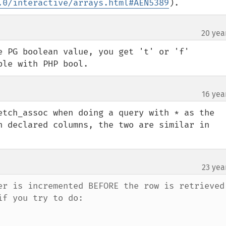
.0/interactive/arrays.html#AEN5389
).
20 yea
e PG boolean value, you get 't' or 'f' 
ble with PHP bool.
16 yea
etch_assoc when doing a query with * as the 
h declared columns, the two are similar in 
23 yea
er is incremented BEFORE the row is retrieved.
f you try to do:
