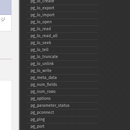
pg_​lo_​create
pg_​lo_​export
pg_​lo_​import
ージ
pg_​lo_​open
pg_​lo_​read
pg_​lo_​read_​all
pg_​lo_​seek
pg_​lo_​tell
pg_​lo_​truncate
pg_​lo_​unlink
pg_​lo_​write
pg_​meta_​data
pg_​num_​fields
pg_​num_​rows
pg_​options
pg_​parameter_​status
pg_​pconnect
pg_​ping
pg_​port