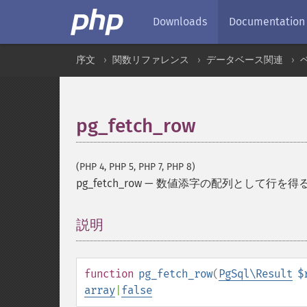
Downloads
Documentation
序文
関数リファレンス
データベース関連
pg_fetch_row
(PHP 4, PHP 5, PHP 7, PHP 8)
pg_fetch_row
—
数値添字の配列として行を得
説明
¶
function
pg_fetch_row
(
PgSql\Result
$
array
|
false