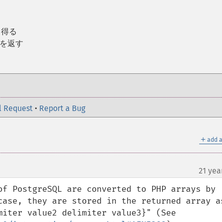
て得る
値を返す
l Request
•
Report a Bug
＋
add a
21 yea
of PostgreSQL are converted to PHP arrays by 
case, they are stored in the returned array as
string in the form "{value1 delimiter value2 delimiter value3}" (See 