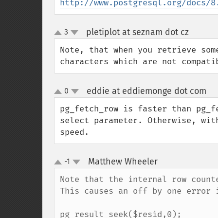
http://www.postgresql.org/docs/8
pletiplot at seznam dot cz
3
¶
up
down
Note, that when you retrieve som
characters which are not compati
eddie at eddiemonge dot com
0
¶
up
down
pg_fetch_row is faster than pg_f
select parameter. Otherwise, wit
speed.
Matthew Wheeler
-1
¶
up
down
Note that the internal row count
This causes an off by one error i
pg_result_seek($resid,0);
