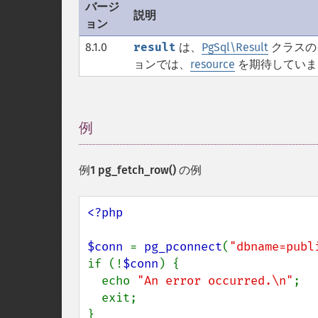
バージ
説明
ョン
8.1.0
result
は、
PgSql\Result
クラスの
ョンでは、
resource
を期待していま
例
¶
例1
pg_fetch_row()
の例
<?php

$conn 
= 
pg_pconnect
(
"dbname=publ
if (!
$conn
) {

  echo 
"An error occurred.\n"
;

  exit;

}
