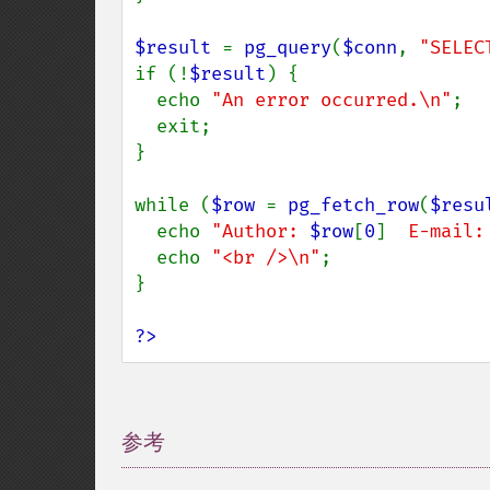
$result 
= 
pg_query
(
$conn
, 
"SELEC
if (!
$result
) {

  echo 
"An error occurred.\n"
;

  exit;

}

while (
$row 
= 
pg_fetch_row
(
$resu
  echo 
"Author: 
$row
[
0
]
  E-mail:
  echo 
"<br />\n"
;

}

?>
参考
¶