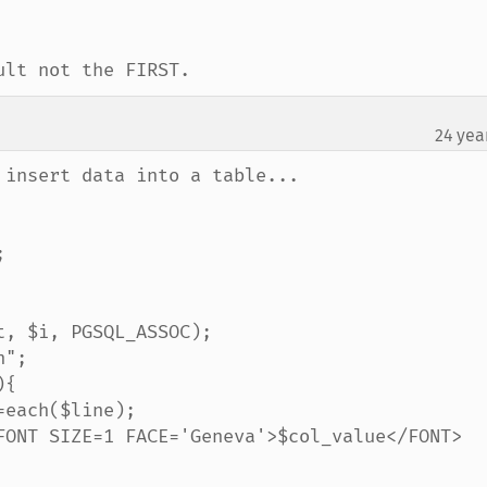
ult not the FIRST.
24 yea
insert data into a table...


