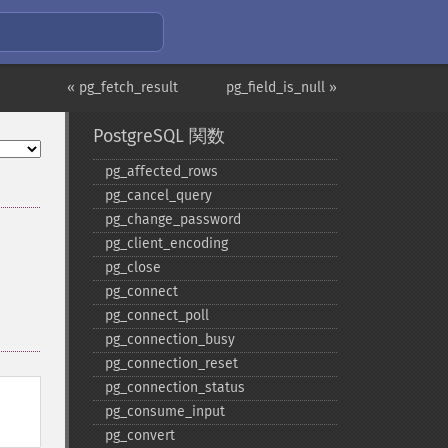
« pg_fetch_result
pg_field_is_null »
PostgreSQL 関数
pg_​affected_​rows
pg_​cancel_​query
pg_​change_​password
pg_​client_​encoding
pg_​close
pg_​connect
pg_​connect_​poll
pg_​connection_​busy
pg_​connection_​reset
pg_​connection_​status
pg_​consume_​input
pg_​convert