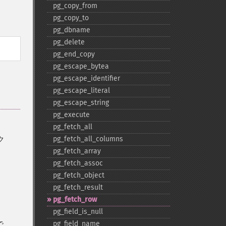
pg_​copy_​from
pg_​copy_​to
pg_​dbname
pg_​delete
pg_​end_​copy
pg_​escape_​bytea
pg_​escape_​identifier
pg_​escape_​literal
pg_​escape_​string
pg_​execute
pg_​fetch_​all
ク
pg_​fetch_​all_​columns
pg_​fetch_​array
pg_​fetch_​assoc
pg_​fetch_​object
pg_​fetch_​result
pg_​fetch_​row
pg_​field_​is_​null
で
pg_​field_​name