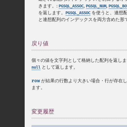
きます。:
,
,
PGSQL_ASSOC
PGSQL_NUM
PGSQL_BO
を返します。
を使うと、連想
PGSQL_ASSOC
と連想配列のインデックスを両方含めた形
戻り値
¶
個々の値を文字列として格納した配列を返します
として返します。
null
row
が結果の行数より大きい場合・行が存在し
ます。
変更履歴
¶