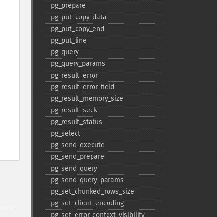
pg_​prepare
pg_​put_​copy_​data
pg_​put_​copy_​end
pg_​put_​line
pg_​query
pg_​query_​params
pg_​result_​error
pg_​result_​error_​field
pg_​result_​memory_​size
pg_​result_​seek
pg_​result_​status
pg_​select
pg_​send_​execute
pg_​send_​prepare
pg_​send_​query
pg_​send_​query_​params
pg_​set_​chunked_​rows_​size
pg_​set_​client_​encoding
pg_​set_​error_​context_​visibility