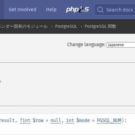
Get Involved
Help
Search docs
ベンダー固有のモジュール
PostgreSQL
PostgreSQL 関数
Change language:
る
result
,
?
int
$row
=
null
,
int
$mode
=
PGSQL_NUM
):