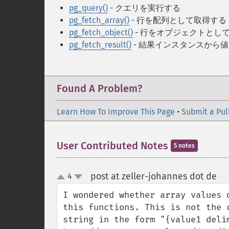
pg_query()
- クエリを実行する
pg_fetch_array()
- 行を配列として取得する
pg_fetch_object()
- 行をオブジェクトとし
pg_fetch_result()
- 結果インスタンスから
Found A Problem?
Learn How To Improve This Page
•
Submit a Pul
User Contributed Notes
5 notes
post at zeller-johannes dot de
4
¶
up
down
I wondered whether array values 
this functions. This is not the 