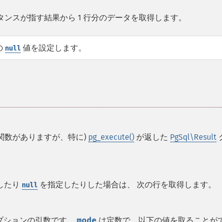
タンスが指す結果から 1 行分のデータを取得します。
の
値を設定します。
null
な関数がありますが、特に)
pg_execute()
が返した
PgSql\Result
したり
を指定したりした場合は、 次の行を取得します。
null
プションの引数です。
mode
は定数で、以下の値を取ることが