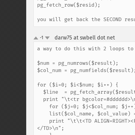
pg_fetch_row($resid);

you will get back the SECOND res
darw75 at swbell dot net
-1
¶
up
down
a way to do this with 2 loops to 
$num = pg_numrows($result);

$col_num = pg_numfields($result);
for ($i=0; $i<$num; $i++) {

  $line  = pg_fetch_array($result, $i, PGSQL_ASSOC);

  print "\t<tr bgcolor=#dddddd>\n";

    for ($j=0; $j<$col_num; $j++){

    list($col_name, $col_value) =each($line);

    print "\t\t<TD ALIGN=RIGHT><FONT SIZE=1 FACE='Geneva'>$col_value</FONT>
</TD>\n";
