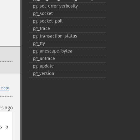
pg_​set_​error_​verbosity
pg_​socket
pg_​socket_​poll
pg_​trace
pg_​transaction_​status
pg_​tty
pg_​unescape_​bytea
pg_​untrace
pg_​update
pg_​version
 note
rs ago
 a 