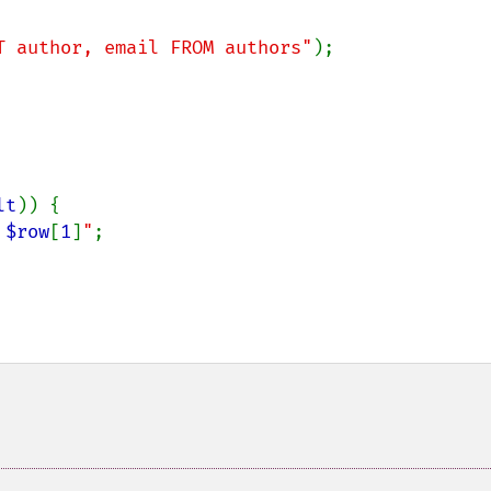
T author, email FROM authors"
);

lt
)) {

 
$row
[
1
]
"
;
