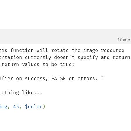
17 yea
his function will rotate the image resource 
entation currently doesn't specify and return 
return values to be true:

ifier on success, FALSE on errors. "

img
, 
45
, 
$color