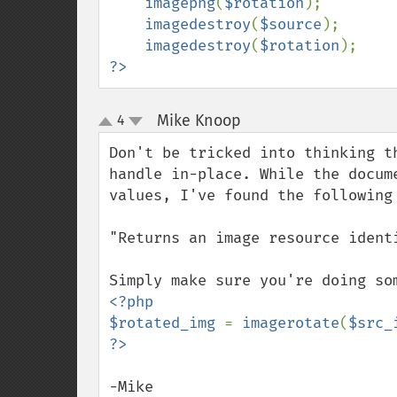
imagepng
(
$rotation
);

imagedestroy
(
$source
);

imagedestroy
(
$rotation
?>
Mike Knoop
4
¶
up
down
Don't be tricked into thinking t
handle in-place. While the docum
values, I've found the following 
"Returns an image resource ident
<?php

$rotated_img 
= 
imagerotate
(
$src_
-Mike