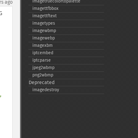
imagetruecolortopalette
rs ago
imagettfbbox
 
imagettftext
imagetypes
imagewbmp
imagewebp
imagexbm
iptcembed
iptcparse
jpeg2wbmp
png2wbmp
Deprecated
imagedestroy
, 