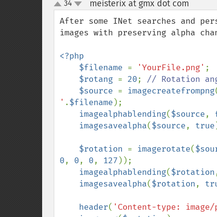
meisterix at gmx dot com
34
¶
up
down
After some INet searches and per
images with preserving alpha cha
<?php

    $filename 
= 
'YourFile.png'
;

$rotang 
= 
20
; 
// Rotation ang
$source 
= 
imagecreatefrompng
'
.
$filename
);

imagealphablending
(
$source
, 
imagesavealpha
(
$source
, 
true
$rotation 
= 
imagerotate
(
$sou
0
, 
0
, 
0
, 
127
));

imagealphablending
(
$rotation
imagesavealpha
(
$rotation
, 
tr
header
(
'Content-type: image/