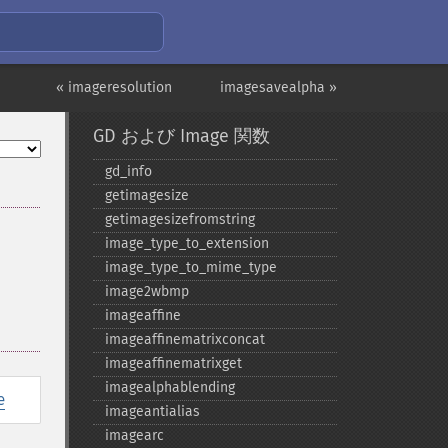
« imageresolution
imagesavealpha »
GD および Image 関数
gd_​info
getimagesize
getimagesizefromstring
image_​type_​to_​extension
image_​type_​to_​mime_​type
image2wbmp
imageaffine
imageaffinematrixconcat
imageaffinematrixget
imagealphablending
e
imageantialias
imagearc