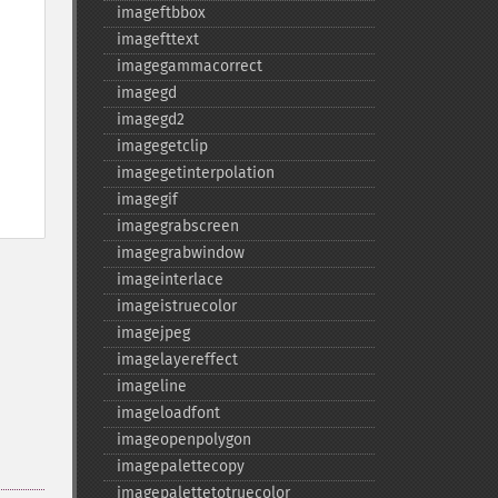
imageftbbox
imagefttext
imagegammacorrect
imagegd
imagegd2
imagegetclip
imagegetinterpolation
imagegif
imagegrabscreen
imagegrabwindow
imageinterlace
imageistruecolor
imagejpeg
imagelayereffect
imageline
imageloadfont
imageopenpolygon
imagepalettecopy
imagepalettetotruecolor