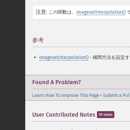
注意
:
この関数は、
imagesetinterpolation()
参考
¶
imagesetinterpolation()
- 補間方法を設定
Found A Problem?
Learn How To Improve This Page
•
Submit a Pul
User Contributed Notes
39 notes