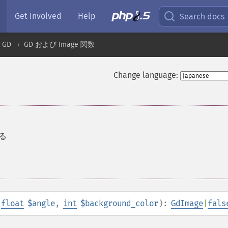
Get Involved
Help
Search docs
GD
GD および Image 関数
Change language:
る
,
float
$angle
,
int
$background_color
):
GdImage
|
fals