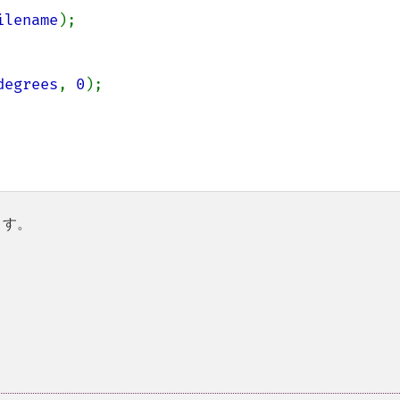
ilename
);

degrees
, 
0
);

ます。