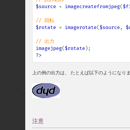
$source 
= 
imagecreatefromjpeg
(
$f
$rotate 
= 
imagerotate
(
$source
, 
$
imagejpeg
(
$rotate
?>
上の例の出力は、 たとえば以下のようになり
注意
¶