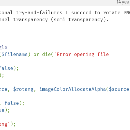
14 yea
sonal try-and-failures I succeed to rotate PNG
nnel transparency (semi transparency).

le

(
$filename
) or die(
'Error opening file 
false
);

);

rce
, 
$rotang
, 
imageColorAllocateAlpha
(
$source
, 
false
);

ue
);

png'
);
