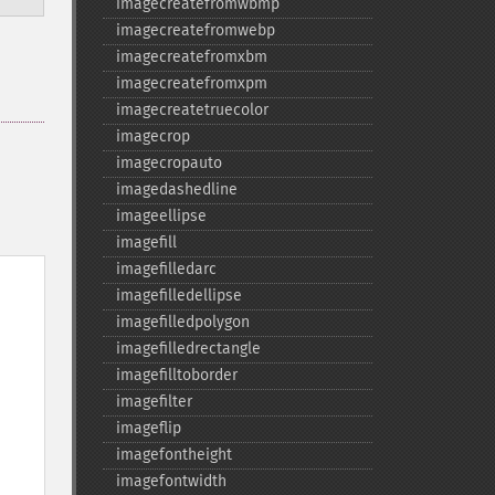
imagecreatefromwbmp
imagecreatefromwebp
imagecreatefromxbm
imagecreatefromxpm
imagecreatetruecolor
imagecrop
imagecropauto
imagedashedline
imageellipse
imagefill
imagefilledarc
imagefilledellipse
imagefilledpolygon
imagefilledrectangle
imagefilltoborder
imagefilter
imageflip
imagefontheight
imagefontwidth