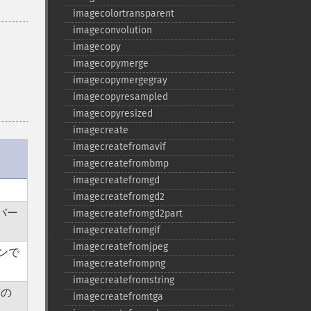
imagecolortransparent
imageconvolution
imagecopy
imagecopymerge
imagecopymergegray
imagecopyresampled
imagecopyresized
imagecreate
imagecreatefromavif
imagecreatefrombmp
imagecreatefromgd
imagecreatefromgd2
バー
imagecreatefromgd2part
imagecreatefromgif
imagecreatefromjpeg
ンで
imagecreatefrompng
imagecreatefromstring
前の
imagecreatefromtga