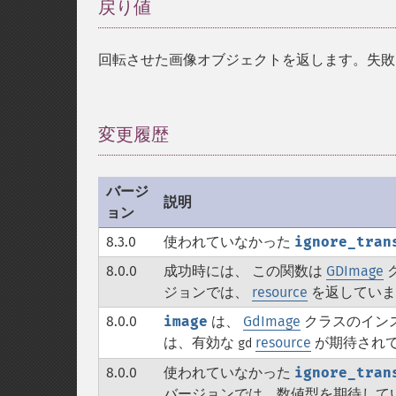
戻り値
¶
回転させた画像オブジェクトを返します。失
変更履歴
¶
バージ
説明
ョン
8.3.0
使われていなかった
ignore_tran
8.0.0
成功時には、 この関数は
GDImage
ジョンでは、
resource
を返していま
8.0.0
image
は、
GdImage
クラスのイン
は、有効な
resource
が期待され
gd
8.0.0
使われていなかった
ignore_tran
バージョンでは、数値型を期待して