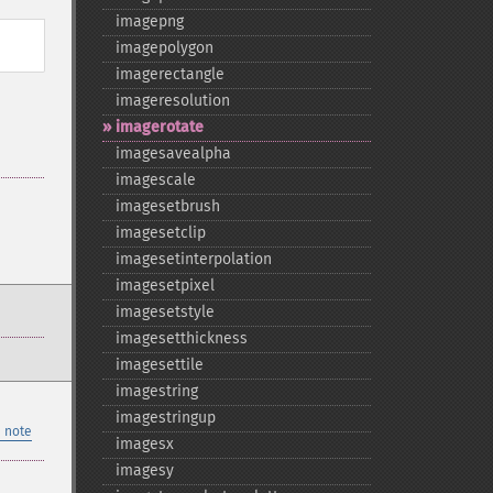
imagepng
imagepolygon
imagerectangle
imageresolution
imagerotate
imagesavealpha
imagescale
imagesetbrush
imagesetclip
imagesetinterpolation
imagesetpixel
imagesetstyle
imagesetthickness
imagesettile
imagestring
imagestringup
 note
imagesx
imagesy