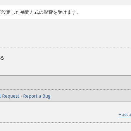
で設定した補間方式の影響を受けます。
する
l Request
•
Report a Bug
＋
add a