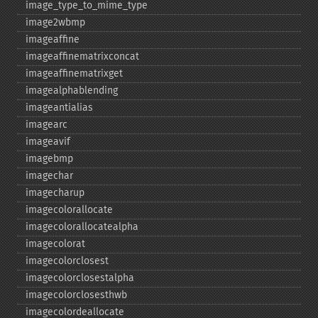
image_​type_​to_​mime_​type
image2wbmp
imageaffine
imageaffinematrixconcat
imageaffinematrixget
imagealphablending
imageantialias
imagearc
imageavif
imagebmp
imagechar
imagecharup
imagecolorallocate
imagecolorallocatealpha
imagecolorat
imagecolorclosest
imagecolorclosestalpha
imagecolorclosesthwb
imagecolordeallocate