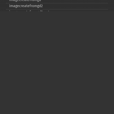
imagecreatefromgd2
imagecreatefromgd2part
imagecreatefromgif
imagecreatefromjpeg
imagecreatefrompng
imagecreatefromstring
imagecreatefromtga
imagecreatefromwbmp
imagecreatefromwebp
imagecreatefromxbm
imagecreatefromxpm
imagecreatetruecolor
imagecrop
imagecropauto
imagedashedline
imageellipse
imagefill
imagefilledarc