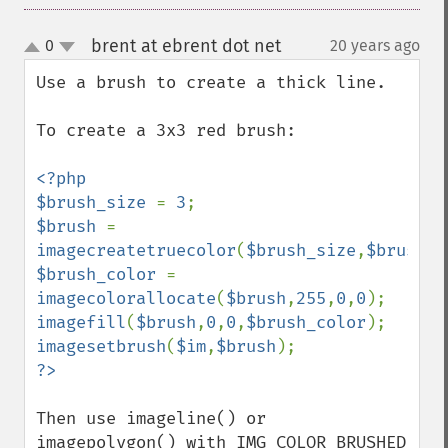
brent at ebrent dot net
0
20 years ago
¶
up
down
Use a brush to create a thick line.

To create a 3x3 red brush:

<?php

$brush_size 
= 
3
$brush 
= 
imagecreatetruecolor
(
$brush_size
,
$brush_s
$brush_color 
= 
imagecolorallocate
(
$brush
,
255
,
0
,
0
imagefill
(
$brush
,
0
,
0
,
$brush_color
imagesetbrush
(
$im
,
$brush
Then use imageline() or 
imagepolygon() with IMG_COLOR_BRUSHED 