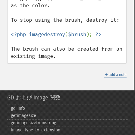
as the color.

To stop using the brush, destroy it:

<?php imagedestroy
(
$brush
); 
The brush can also be created from an 
existing image.
＋
add a note
GD および Image 関数
gd_​info
getimagesize
getimagesizefromstring
image_​type_​to_​extension