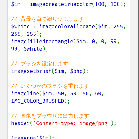
$im 
= 
imagecreatetruecolor
(
100
, 
100
);

$white 
= 
imagecolorallocate
(
$im
, 
255
, 
255
, 
255
imagefilledrectangle
(
$im
, 
0
, 
0
, 
99
, 
99
, 
$white
);

imagesetbrush
(
$im
, 
$php
);

imageline
(
$im
, 
50
, 
50
, 
50
, 
60
, 
IMG_COLOR_BRUSHED
);

header
(
'Content-type: image/png'
);

imagepng
(
$im