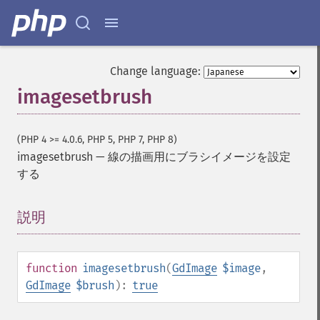
Change language:
imagesetbrush
(PHP 4 >= 4.0.6, PHP 5, PHP 7, PHP 8)
imagesetbrush
—
線の描画用にブラシイメージを設定
する
説明
¶
function
imagesetbrush
(
GdImage
$image
,
GdImage
$brush
):
true