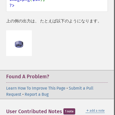
?>
上の例の出力は、 たとえば以下のようになります。
Found A Problem?
Learn How To Improve This Page
•
Submit a Pull
Request
•
Report a Bug
＋
User Contributed Notes
add a note
1 note