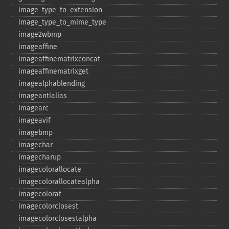
image_​type_​to_​extension
image_​type_​to_​mime_​type
image2wbmp
imageaffine
imageaffinematrixconcat
imageaffinematrixget
imagealphablending
imageantialias
imagearc
imageavif
imagebmp
imagechar
imagecharup
imagecolorallocate
imagecolorallocatealpha
imagecolorat
imagecolorclosest
imagecolorclosestalpha