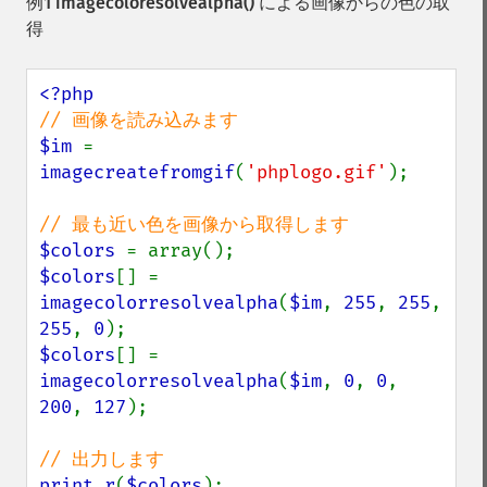
例1
imagecoloresolvealpha()
による画像からの色の取
得
$im 
= 
imagecreatefromgif
(
'phplogo.gif'
);

$colors 
$colors
[] = 
imagecolorresolvealpha
(
$im
, 
255
, 
255
, 
255
, 
0
$colors
[] = 
imagecolorresolvealpha
(
$im
, 
0
, 
0
, 
200
, 
127
);

print_r
(
$colors