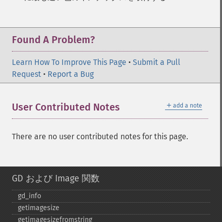
Found A Problem?
Learn How To Improve This Page
•
Submit a Pull
Request
•
Report a Bug
＋
User Contributed Notes
add a note
There are no user contributed notes for this page.
GD および Image 関数
gd_​info
getimagesize
getimagesizefromstring