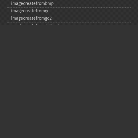
imagecreatefrombmp
imagecreatefromgd
imagecreatefromgd2
imagecreatefromgd2part
imagecreatefromgif
imagecreatefromjpeg
imagecreatefrompng
imagecreatefromstring
imagecreatefromtga
imagecreatefromwbmp
imagecreatefromwebp
imagecreatefromxbm
imagecreatefromxpm
imagecreatetruecolor
imagecrop
imagecropauto
imagedashedline
imageellipse
imagefill