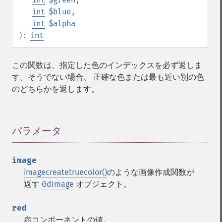
int
$blue
,
int
$alpha
):
int
この関数は、指定した色のインデックスを必ず返しま
す。そうでない場合、 正確な色または最も近い別の色
のどちらかを返します。
パラメータ
¶
image
imagecreatetruecolor()
のような画像作成関数が
返す
GdImage
オブジェクト。
red
赤コンポーネントの値。