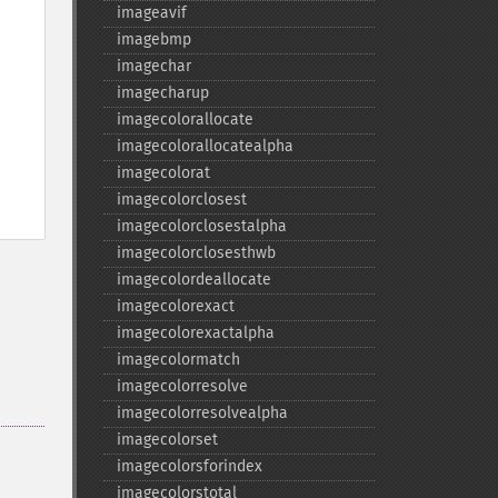
imageavif
imagebmp
imagechar
imagecharup
imagecolorallocate
imagecolorallocatealpha
imagecolorat
imagecolorclosest
imagecolorclosestalpha
imagecolorclosesthwb
imagecolordeallocate
imagecolorexact
imagecolorexactalpha
imagecolormatch
imagecolorresolve
imagecolorresolvealpha
imagecolorset
imagecolorsforindex
imagecolorstotal