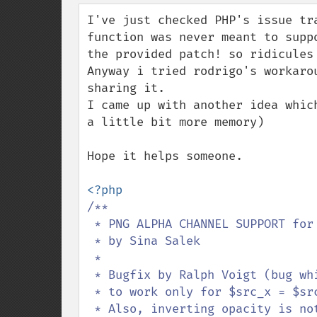
down
I've just checked PHP's issue tr
function was never meant to supp
the provided patch! so ridicules 
Anyway i tried rodrigo's workaro
sharing it.

I came up with another idea whic
a little bit more memory)

Hope it helps someone.

/**

 * PNG ALPHA CHANNEL SUPPORT for imagecopymerge();

 * by Sina Salek

 *

 * Bugfix by Ralph Voigt (bug which causes it

 * to work only for $src_x = $src_y = 0. 

 * Also, inverting opacity is not necessary.)
