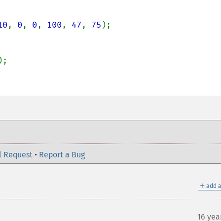
10
, 
0
, 
0
, 
100
, 
47
, 
75
);

l Request
•
Report a Bug
＋
add a
16 yea