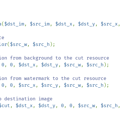
a
(
$dst_im
, 
$src_im
, 
$dst_x
, 
$dst_y
, 
$src_x
, 
e

lor
(
$src_w
, 
$src_h
);

ion from background to the cut resource

 
0
, 
0
, 
$dst_x
, 
$dst_y
, 
$src_w
, 
$src_h
);

ion from watermark to the cut resource

 
0
, 
0
, 
$src_x
, 
$src_y
, 
$src_w
, 
$src_h
);

 destination image

$cut
, 
$dst_x
, 
$dst_y
, 
0
, 
0
, 
$src_w
, 
$src_h
, 