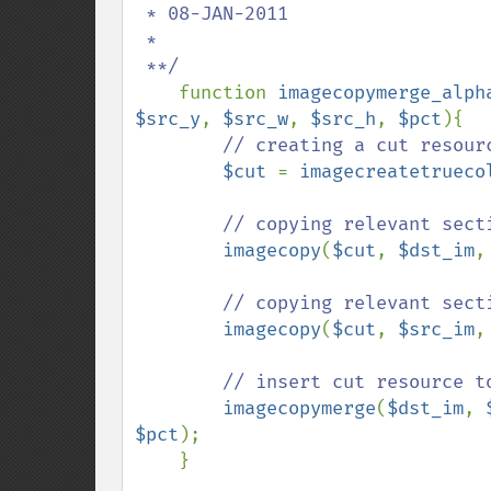
 * 08-JAN-2011

 *

 **/

function 
imagecopymerge_alph
$src_y
, 
$src_w
, 
$src_h
, 
$pct
){

// creating a cut resourc
$cut 
= 
imagecreatetrueco
// copying relevant sect
imagecopy
(
$cut
, 
$dst_im
,
// copying relevant sect
imagecopy
(
$cut
, 
$src_im
,
// insert cut resource to
imagecopymerge
(
$dst_im
, 
$pct
);

    } 
