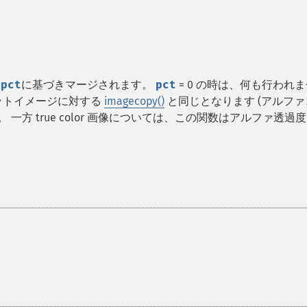
た
pct
に基づきマージされます。
pct
= 0 の時は、何も行われ
レットイメージに対する
imagecopy()
と同じとなります (アルファ
一方 true color 画像については、この関数はアルファ透過