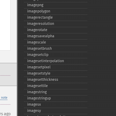
imagepng
imagepolygon
imagerectangle
imageresolution
imagerotate
imagesavealpha
imagescale
imagesetbrush
imagesetclip
imagesetinterpolation
imagesetpixel
imagesetstyle
imagesetthickness
imagesettile
imagestring
 note
imagestringup
imagesx
imagesy
rs ago