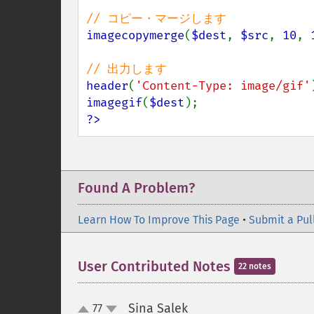
imagecopymerge
(
$dest
, 
$src
, 
10
, 
header
(
'Content-Type: image/gif'
imagegif
(
$dest
?>
Found A Problem?
Learn How To Improve This Page
•
Submit a Pul
User Contributed Notes
22 notes
Sina Salek
77
¶
up