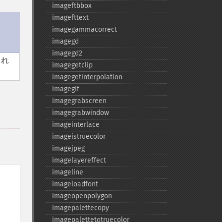
imageftbbox
imagefttext
imagegammacorrect
imagegd
imagegd2
これ
imagegetclip
imagegetinterpolation
imagegif
imagegrabscreen
imagegrabwindow
imageinterlace
imageistruecolor
imagejpeg
imagelayereffect
imageline
imageloadfont
imageopenpolygon
imagepalettecopy
imagepalettetotruecolor