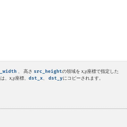
_width
、 高さ
src_height
の領域を x,y座標で指定した
、x,y座標、
dst_x
、
dst_y
にコピーされます。