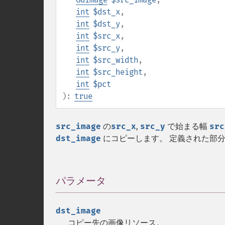
int
$dst_x
,
int
$dst_y
,
int
$src_x
,
int
$src_y
,
int
$src_width
,
int
$src_height
,
int
$pct
):
true
src_image
の
src_x
,
src_y
で始まる幅
src
dst_image
にコピーします。 定義された部分は
パラメータ
¶
dst_image
コピー先の画像リソース。