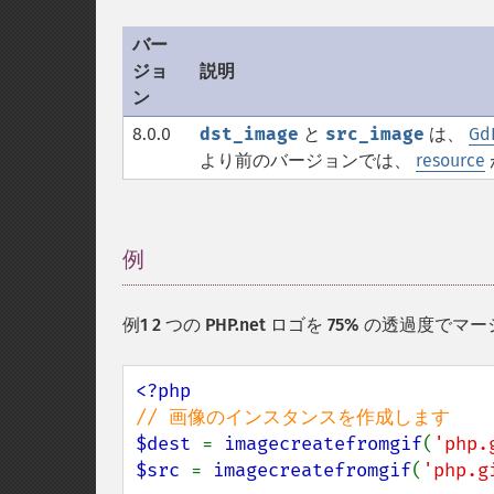
バー
ジョ
説明
ン
8.0.0
dst_image
と
src_image
は、
Gd
より前のバージョンでは、
resource
例
¶
例1 2 つの PHP.net ロゴを 75% の透過度でマー
$dest 
= 
imagecreatefromgif
(
'php.
$src 
= 
imagecreatefromgif
(
'php.g