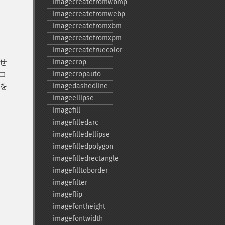
imagecreatefromwbmp
imagecreatefromwebp
imagecreatefromxbm
imagecreatefromxpm
imagecreatetruecolor
ませ
imagecrop
コ
imagecropauto
度を
imagedashedline
imageellipse
imagefill
imagefilledarc
imagefilledellipse
imagefilledpolygon
imagefilledrectangle
imagefilltoborder
imagefilter
imageflip
imagefontheight
imagefontwidth