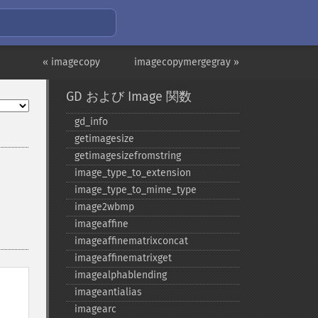
« imagecopy
imagecopymergegray »
GD および Image 関数
gd_​info
getimagesize
getimagesizefromstring
image_​type_​to_​extension
image_​type_​to_​mime_​type
image2wbmp
imageaffine
imageaffinematrixconcat
imageaffinematrixget
imagealphablending
imageantialias
imagearc