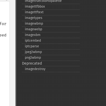
imagetruecolortopalette
imagettfbbox
imagettftext
imagetypes
or 
imagewbmp
imagewebp
ed 
imagexbm
iptcembed
iptcparse
jpeg2wbmp
png2wbmp
Deprecated
imagedestroy