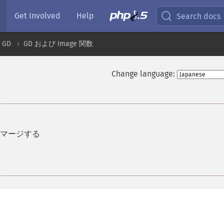
Get Involved
Help
Search docs
GD
GD および Image 関数
Change language:
マージする