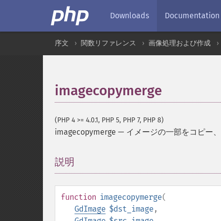
Downloads
Documentation
序文
関数リファレンス
画像処理および作成
imagecopymerge
(PHP 4 >= 4.0.1, PHP 5, PHP 7, PHP 8)
imagecopymerge
—
イメージの一部をコピー、
説明
¶
function
imagecopymerge
(
GdImage
$dst_image
,
GdImage
$src_image
,