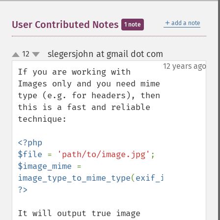
＋
User Contributed Notes
add a note
1 note
slegersjohn at gmail dot com
12
¶
up
down
12 years ago
If you are working with 
Images only and you need mime 
type (e.g. for headers), then 
this is a fast and reliable 
technique:

<?php

$file 
= 
'path/to/image.jpg'
$image_mime 
= 
image_type_to_mime_type
(
exif_imagetype
(
$f
It will output true image 