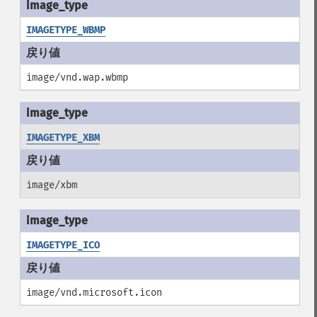
IMAGETYPE_WBMP
image/vnd.wap.wbmp
IMAGETYPE_XBM
image/xbm
IMAGETYPE_ICO
image/vnd.microsoft.icon