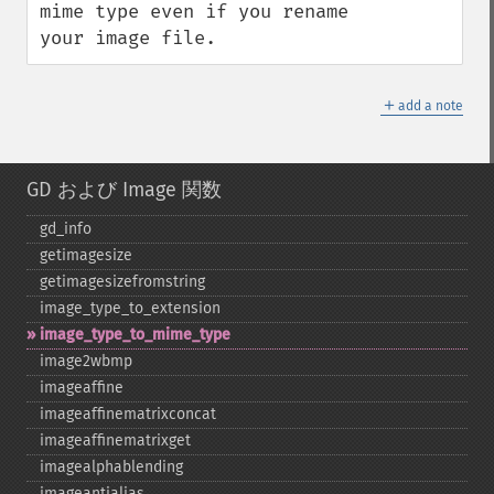
mime type even if you rename 
your image file.
＋
add a note
GD および Image 関数
gd_​info
getimagesize
getimagesizefromstring
image_​type_​to_​extension
image_​type_​to_​mime_​type
image2wbmp
imageaffine
imageaffinematrixconcat
imageaffinematrixget
imagealphablending
imageantialias