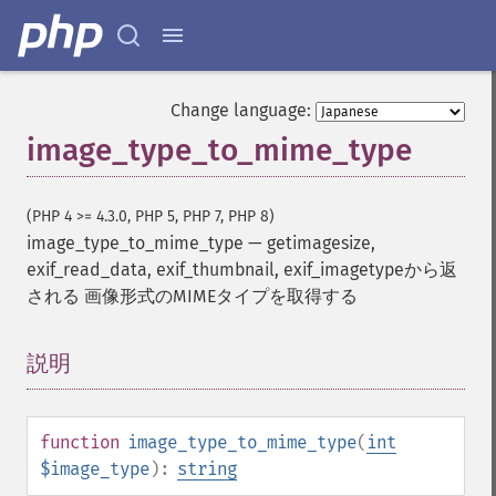
Change language:
image_type_to_mime_type
(PHP 4 >= 4.3.0, PHP 5, PHP 7, PHP 8)
image_type_to_mime_type
—
getimagesize,
exif_read_data, exif_thumbnail, exif_imagetypeから返
される 画像形式のMIMEタイプを取得する
説明
¶
function
image_type_to_mime_type
(
int
$image_type
):
string