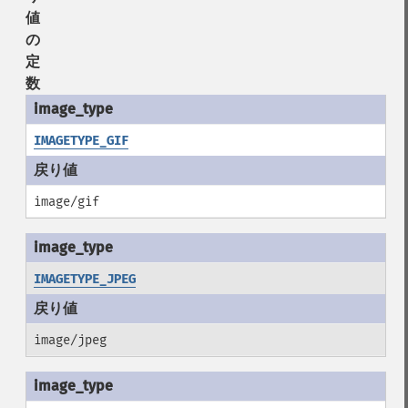
値
の
定
数
IMAGETYPE_GIF
image/gif
IMAGETYPE_JPEG
image/jpeg