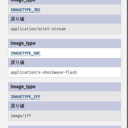
IMAGETYPE_JB2
application/octet-stream
IMAGETYPE_SWC
application/x-shockwave-flash
IMAGETYPE_IFF
image/iff