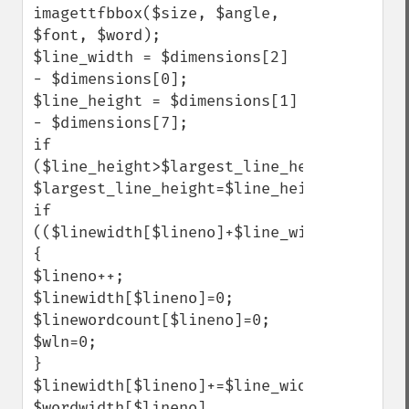
imagettfbbox($size, $angle, 
$font, $word);

$line_width = $dimensions[2] 
- $dimensions[0];

$line_height = $dimensions[1] 
- $dimensions[7];

if 
($line_height>$largest_line_height) 
$largest_line_height=$line_height;

if 
(($linewidth[$lineno]+$line_width+$minspa
{

$lineno++;

$linewidth[$lineno]=0;

$linewordcount[$lineno]=0;

$wln=0;

}

$linewidth[$lineno]+=$line_width+$minspaci
$wordwidth[$lineno]