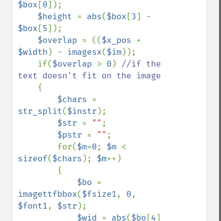
$box
[
0
]);

$height 
= 
abs
(
$box
[
3
] - 
$box
[
5
]);

$overlap 
= ((
$x_pos 
+ 
$width
) - 
imagesx
(
$im
));

    if(
$overlap 
> 
0
) 
//if the 
text doesn't fit on the image

{

$chars 
= 
str_split
(
$instr
);

$str 
= 
""
;

$pstr 
= 
""
;

        for(
$m
=
0
; 
$m 
< 
sizeof
(
$chars
); 
$m
++)

        {

$bo 
= 
imagettfbbox
(
$fsize1
, 
0
, 
$font1
, 
$str
);

$wid 
= 
abs
(
$bo
[
4
] 