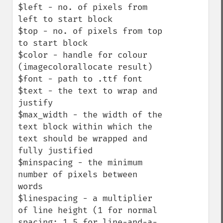
$left - no. of pixels from 
left to start block 

$top - no. of pixels from top 
to start block 

$color - handle for colour 
(imagecolorallocate result) 

$font - path to .ttf font 

$text - the text to wrap and 
justify 

$max_width - the width of the 
text block within which the 
text should be wrapped and 
fully justified 

$minspacing - the minimum 
number of pixels between 
words 

$linespacing - a multiplier 
of line height (1 for normal 
spacing; 1.5 for line-and-a-