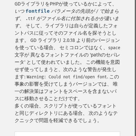
GDライブラリをPHPが使っているかによって、
いつ
fontfile
パラメータの先頭が
で始まら
/
ず、
がファイル名に付加されるかが違いま
.ttf
す。
そして、ライブラリは自らが定義したフォ
ントパスに従ってそのファイル名を探そうとし
ます。
GD ライブラリ 2.0.18 より前のバージョン
を使っている場合、 セミコロンではなく、
space
文字が 異なるフォントファイルの 'pathのセパレ
ータ' として使われていました。 この機能を意図
せず使ってしまうと、次のような警告が発生し
ます:
. この
Warning: Could not find/open font
事象の影響を受けてしまうバージョンでは、 唯
一の解決策はフォントをスペースを含まないパ
スに移動させることだけです。
多くの場合、スクリプトが使っているフォント
と同じディレクトリにある場合、 次のようなテ
クニックで問題を軽減できるでしょう。