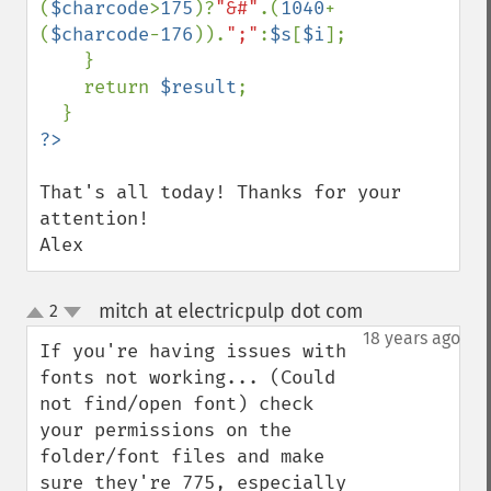
(
$charcode
>
175
)?
"&#"
.(
1040
+
(
$charcode
-
176
)).
";"
:
$s
[
$i
];

    }

    return 
$result
;

That's all today! Thanks for your 
attention!

Alex
mitch at electricpulp dot com
2
¶
up
down
18 years ago
If you're having issues with 
fonts not working... (Could 
not find/open font) check 
your permissions on the 
folder/font files and make 
sure they're 775, especially 