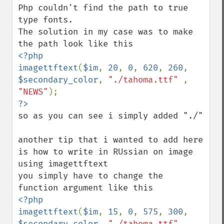
Php couldn't find the path to true 
type fonts.

The solution in my case was to make 
<?php

imagettftext
(
$im
, 
20
, 
0
, 
620
, 
260
, 
$secondary_color
, 
"./tahoma.ttf" 
, 
"NEWS"
so as you can see i simply added "./"

another tip that i wanted to add here 
is how to write in RUssian on image 
using imagettftext

you simply have to change the 
<?php

imagettftext
(
$im
, 
15
, 
0
, 
575
, 
300
, 
$secondary_color
, 
"./tahoma.ttf" 
, 