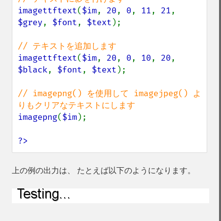
imagettftext
(
$im
, 
20
, 
0
, 
11
, 
21
, 
$grey
, 
$font
, 
$text
);

imagettftext
(
$im
, 
20
, 
0
, 
10
, 
20
, 
$black
, 
$font
, 
$text
);

// imagepng() を使用して imagejpeg() よ
imagepng
(
$im
);

?>
上の例の出力は、 たとえば以下のようになります。