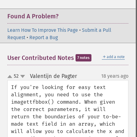
Found A Problem?
Learn How To Improve This Page
•
Submit a Pull
Request
•
Report a Bug
＋
User Contributed Notes
add a note
7 notes
Valentijn de Pagter
52
18 years ago
¶
up
down
If you're looking for easy text 
alignment, you need to use the 
imagettfbbox() command. When given 
the correct parameters, it will 
return the boundaries of your to-be-
made text field in an array, which 
will allow you to calculate the x and 