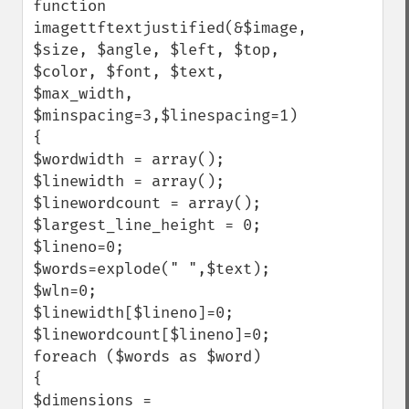
function 
imagettftextjustified(&$image, 
$size, $angle, $left, $top, 
$color, $font, $text, 
$max_width, 
$minspacing=3,$linespacing=1)

{

$wordwidth = array();

$linewidth = array();

$linewordcount = array();

$largest_line_height = 0;

$lineno=0;

$words=explode(" ",$text);

$wln=0;

$linewidth[$lineno]=0;

$linewordcount[$lineno]=0;

foreach ($words as $word)

{

$dimensions = 