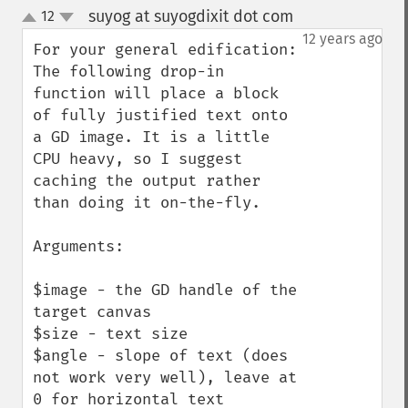
suyog at suyogdixit dot com
12
¶
up
down
12 years ago
For your general edification: 
The following drop-in 
function will place a block 
of fully justified text onto 
a GD image. It is a little 
CPU heavy, so I suggest 
caching the output rather 
than doing it on-the-fly. 

Arguments: 

$image - the GD handle of the 
target canvas 

$size - text size 

$angle - slope of text (does 
not work very well), leave at 
0 for horizontal text 
