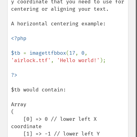
y coordinate that you need to use for 
centering or aligning your text.

A horizontal centering example:

<?php

$tb 
= 
imagettfbbox
(
17
, 
0
, 
'airlock.ttf'
, 
'Hello world!'
);

$tb would contain:

Array

(

    [0] => 0 // lower left X 
coordinate

    [1] => -1 // lower left Y 