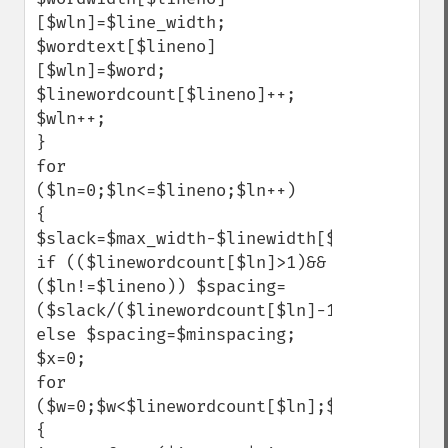
[$wln]=$line_width;

$wordtext[$lineno]
[$wln]=$word;

$linewordcount[$lineno]++;

$wln++;

}

for 
($ln=0;$ln<=$lineno;$ln++)

{

$slack=$max_width-$linewidth[$ln];

if (($linewordcount[$ln]>1)&&
($ln!=$lineno)) $spacing=
($slack/($linewordcount[$ln]-1));

else $spacing=$minspacing;

$x=0;

for 
($w=0;$w<$linewordcount[$ln];$w++)

{
