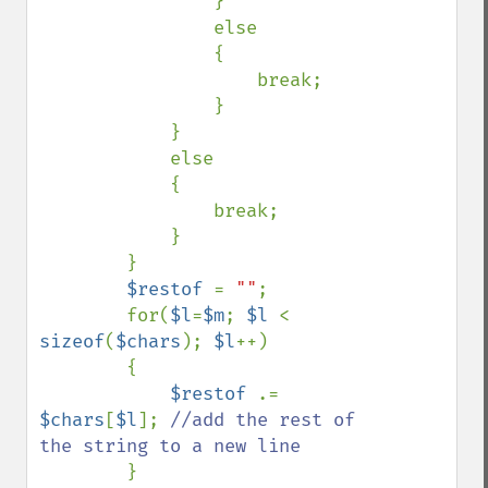
                }    

                else

                {

                    break;

                }

            }

            else

            {

                break;

            }

        }

$restof 
= 
""
;

        for(
$l
=
$m
; 
$l 
< 
sizeof
(
$chars
); 
$l
++)

        {

$restof 
.= 
$chars
[
$l
]; 
//add the rest of 
the string to a new line

}
