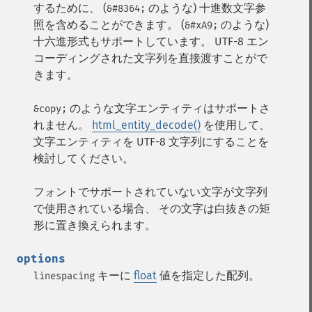
するために、 (
のような) 十進数文字参
&#8364;
照を含めることができます。 (
のような)
&#xA9;
十六進形式もサポートしています。 UTF-8 エン
コーディングされた文字列を直接渡すことがで
きます。
のような文字エンティティはサポートさ
&copy;
れません。
html_entity_decode()
を使用して、
文字エンティティを UTF-8 文字列にすることを
検討してください。
フォントでサポートされていない文字が文字列
で使用されている場合、 その文字は白抜きの矩
形に置き換えられます。
options
キーに
float
値を指定した配列。
linespacing