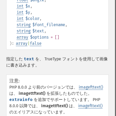
int
$x
,
int
$y
,
int
$color
,
string
$font_filename
,
string
$text
,
array
$options
= []
):
array
|
false
指定した
text
を、 TrueType フォントを使用して画像
に書き込みます。
注意
:
PHP 8.0.0 より前のバージョンでは、
imagefttext()
は、
imagettftext()
を拡張したものでした。
extrainfo
を追加でサポートしています。 PHP
8.0.0 以降では、
imagettftext()
は、
imagefttext()
のエイリアスになっています。