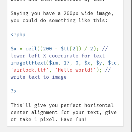
Saying you have a 200px wide image, 
you could do something like this:

<?php

$x 
= 
ceil
((
200 
- 
$tb
[
2
]) / 
2
); 
// 
imagettftext
(
$im
, 
17
, 
0
, 
$x
, 
$y
, 
$tc
, 
'airlock.ttf'
, 
'Hello world!'
); 
// 
write text to image

This'll give you perfect horizontal 
center alignment for your text, give 
or take 1 pixel. Have fun!