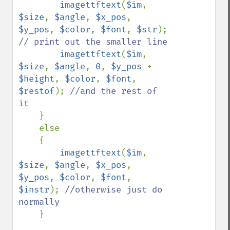
imagettftext
(
$im
, 
$size
, 
$angle
, 
$x_pos
, 
$y_pos
, 
$color
, 
$font
, 
$str
); 
// print out the smaller line

imagettftext
(
$im
, 
$size
, 
$angle
, 
0
, 
$y_pos 
+ 
$height
, 
$color
, 
$font
, 
$restof
); 
//and the rest of 
it

}

    else

    {

imagettftext
(
$im
, 
$size
, 
$angle
, 
$x_pos
, 
$y_pos
, 
$color
, 
$font
, 
$instr
); 
//otherwise just do 
normally

}
