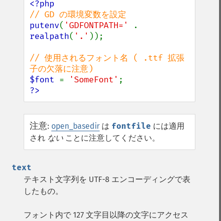
putenv
(
'GDFONTPATH=' 
. 
realpath
(
'.'
));

// 使用されるフォント名 ( .ttf 拡張
$font 
= 
'SomeFont'
?>
注意
:
open_basedir
は
fontfile
には適用
され
ない
ことに注意してください。
text
テキスト文字列を UTF-8 エンコーディングで表
したもの。
フォント内で 127 文字目以降の文字にアクセス