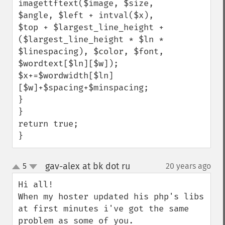
imagettftext($image, $size, 
$angle, $left + intval($x), 
$top + $largest_line_height + 
($largest_line_height * $ln * 
$linespacing), $color, $font, 
$wordtext[$ln][$w]);

$x+=$wordwidth[$ln]
[$w]+$spacing+$minspacing;

}

}

return true;

}
gav-alex at bk dot ru
5
20 years ago
¶
up
down
Hi all!

When my hoster updated his php's libs 
at first minutes i've got the same 
problem as some of you.
