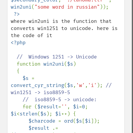
win2uni
(
"some word in russian"
));

where win2uni is the function that 
converts win1251 to unicode. here is 
<?php 

//  Windows 1251 -> Unicode

function 
win2uni
(
$s
)

  {

$s 
= 
convert_cyr_string
(
$s
,
'w'
,
'i'
); 
//  
win1251 -> iso8859-5

    //  iso8859-5 -> unicode:

for (
$result
=
''
, 
$i
=
0
; 
$i
<
strlen
(
$s
); 
$i
++) {

$charcode 
= 
ord
(
$s
[
$i
]);

$result 
.= 