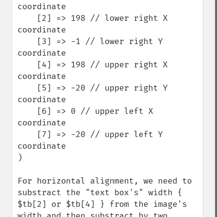
coordinate

    [2] => 198 // lower right X 
coordinate

    [3] => -1 // lower right Y 
coordinate

    [4] => 198 // upper right X 
coordinate

    [5] => -20 // upper right Y 
coordinate

    [6] => 0 // upper left X 
coordinate

    [7] => -20 // upper left Y 
coordinate

)

For horizontal alignment, we need to 
substract the "text box's" width { 
$tb[2] or $tb[4] } from the image's 
width and then substract by two.
