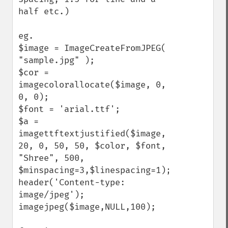
half etc.)

eg.

$image = ImageCreateFromJPEG( 
"sample.jpg" );

$cor = 
imagecolorallocate($image, 0, 
0, 0);

$font = 'arial.ttf';

$a = 
imagettftextjustified($image, 
20, 0, 50, 50, $color, $font, 
"Shree", 500, 
$minspacing=3,$linespacing=1);

header('Content-type: 
image/jpeg');

imagejpeg($image,NULL,100);
