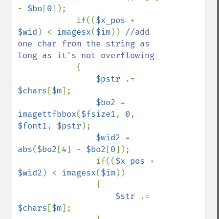
- 
$bo
[
0
]);

            if((
$x_pos 
+ 
$wid
) < 
imagesx
(
$im
)) 
//add 
one char from the string as 
long as it's not overflowing

{

$pstr 
.= 
$chars
[
$m
];

$bo2 
= 
imagettfbbox
(
$fsize1
, 
0
, 
$font1
, 
$pstr
);

$wid2 
= 
abs
(
$bo2
[
4
] - 
$bo2
[
0
]);

                if((
$x_pos 
+ 
$wid2
) < 
imagesx
(
$im
))

                {

$str 
.= 
$chars
[
$m
];
