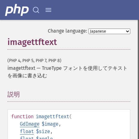
Change language:
imagettftext
(PHP 4, PHP 5, PHP 7, PHP 8)
imagettftext
—
TrueType フォントを使用してテキスト
を画像に書き込む
説明
¶
function
imagettftext
(
GdImage
$image
,
float
$size
,
float
$angle
,