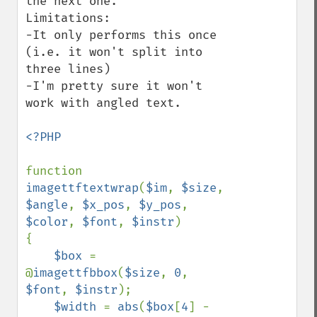
the next one.

Limitations:

-It only performs this once 
(i.e. it won't split into 
three lines)

-I'm pretty sure it won't 
work with angled text.

<?PHP

function 
imagettftextwrap
(
$im
, 
$size
, 
$angle
, 
$x_pos
, 
$y_pos
, 
$color
, 
$font
, 
$instr
)

{

$box 
= 
@
imagettfbbox
(
$size
, 
0
, 
$font
, 
$instr
);

$width 
= 
abs
(
$box
[
4
] - 