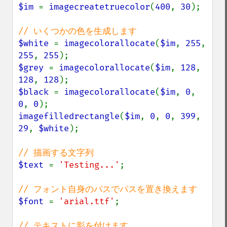
$im 
= 
imagecreatetruecolor
(
400
, 
30
);

$white 
= 
imagecolorallocate
(
$im
, 
255
, 
255
, 
255
$grey 
= 
imagecolorallocate
(
$im
, 
128
, 
128
, 
128
$black 
= 
imagecolorallocate
(
$im
, 
0
, 
0
, 
0
imagefilledrectangle
(
$im
, 
0
, 
0
, 
399
, 
29
, 
$white
);

$text 
= 
'Testing...'
;

$font 
= 
'arial.ttf'
;
