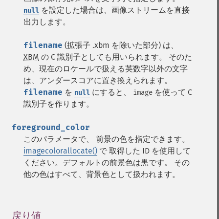
を設定した場合は、画像ストリームを直接
null
出力します。
filename
(拡張子 .xbm を除いた部分) は、
XBM
の C 識別子としても用いられます。 そのた
め、現在のロケールで扱える英数字以外の文字
は、アンダースコアに置き換えられます。
filename
を
にすると、
を使って C
null
image
識別子を作ります。
foreground_color
このパラメータで、 前景の色を指定できます。
imagecolorallocate()
で 取得した ID を使用して
ください。デフォルトの前景色は黒です。 その
他の色はすべて、背景色として扱われます。
戻り値
¶