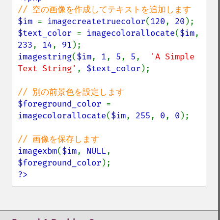
$im 
= 
imagecreatetruecolor
(
120
, 
20
$text_color 
= 
imagecolorallocate
(
$im
, 
233
, 
14
, 
91
imagestring
(
$im
, 
1
, 
5
, 
5
,  
'A Simple 
Text String'
, 
$text_color
);

$foreground_color 
= 
imagecolorallocate
(
$im
, 
255
, 
0
, 
0
);

imagexbm
(
$im
, 
NULL
, 
$foreground_color
?>