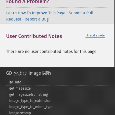
Found A Problem?
Learn How To Improve This Page
•
Submit a Pull
Request
•
Report a Bug
＋
User Contributed Notes
add a note
There are no user contributed notes for this page.
GD および Image 関数
gd_​info
getimagesize
getimagesizefromstring
image_​type_​to_​extension
image_​type_​to_​mime_​type
image2wbmp