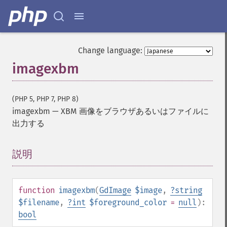
Change language:
imagexbm
(PHP 5, PHP 7, PHP 8)
imagexbm
—
XBM 画像をブラウザあるいはファイルに
出力する
説明
¶
function
imagexbm
(
GdImage
$image
,
?
string
$filename
,
?
int
$foreground_color
=
null
):
bool