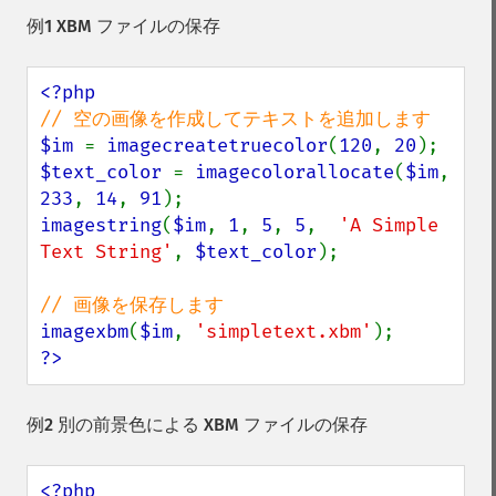
例1 XBM ファイルの保存
$im 
= 
imagecreatetruecolor
(
120
, 
20
$text_color 
= 
imagecolorallocate
(
$im
, 
233
, 
14
, 
91
imagestring
(
$im
, 
1
, 
5
, 
5
,  
'A Simple 
Text String'
, 
$text_color
);

imagexbm
(
$im
, 
'simpletext.xbm'
?>
例2 別の前景色による XBM ファイルの保存