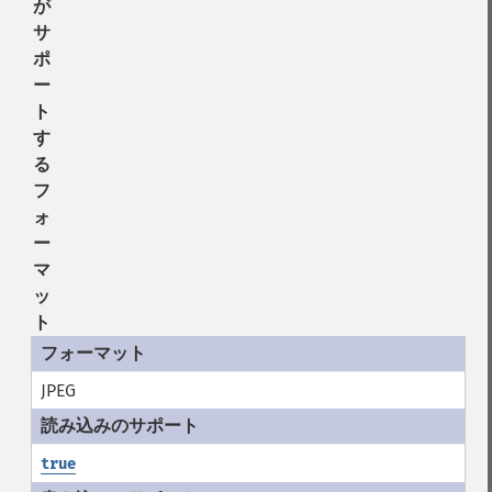
が
サ
ポ
ー
ト
す
る
フ
ォ
ー
マ
ッ
ト
JPEG
true