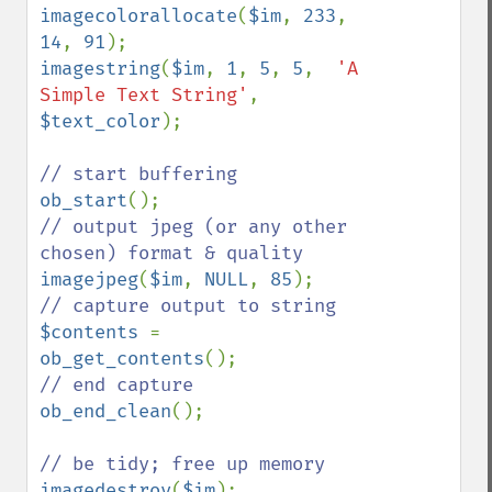
imagecolorallocate
(
$im
, 
233
, 
14
, 
91
imagestring
(
$im
, 
1
, 
5
, 
5
,  
'A 
Simple Text String'
, 
$text_color
);

ob_start
// output jpeg (or any other 
imagejpeg
(
$im
, 
NULL
, 
85
$contents 
= 
ob_get_contents
ob_end_clean
();

imagedestroy
(
$im
);
