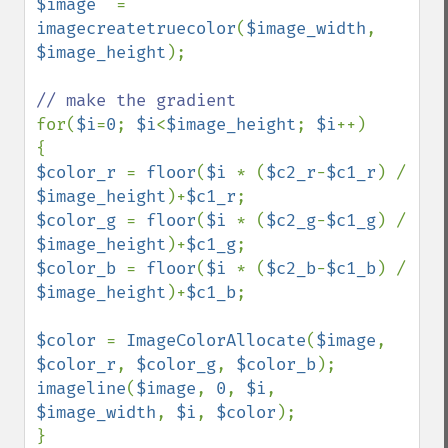
$image  
= 
imagecreatetruecolor
(
$image_width
, 
$image_height
); 

for(
$i
=
0
; 
$i
<
$image_height
; 
$i
++) 

$color_r 
= 
floor
(
$i 
* (
$c2_r
-
$c1_r
) / 
$image_height
)+
$c1_r
$color_g 
= 
floor
(
$i 
* (
$c2_g
-
$c1_g
) / 
$image_height
)+
$c1_g
$color_b 
= 
floor
(
$i 
* (
$c2_b
-
$c1_b
) / 
$image_height
)+
$c1_b
;

$color 
= 
ImageColorAllocate
(
$image
, 
$color_r
, 
$color_g
, 
$color_b
imageline
(
$image
, 
0
, 
$i
, 
$image_width
, 
$i
, 
$color
);

} 
