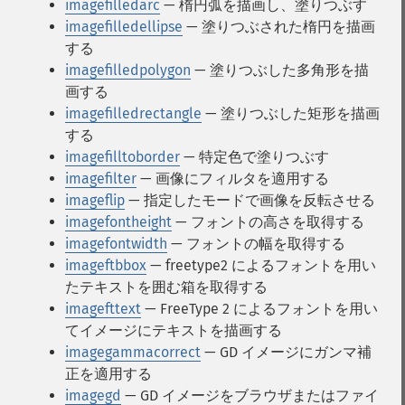
imagefilledarc
— 楕円弧を描画し、塗りつぶす
imagefilledellipse
— 塗りつぶされた楕円を描画
する
imagefilledpolygon
— 塗りつぶした多角形を描
画する
imagefilledrectangle
— 塗りつぶした矩形を描画
する
imagefilltoborder
— 特定色で塗りつぶす
imagefilter
— 画像にフィルタを適用する
imageflip
— 指定したモードで画像を反転させる
imagefontheight
— フォントの高さを取得する
imagefontwidth
— フォントの幅を取得する
imageftbbox
— freetype2 によるフォントを用い
たテキストを囲む箱を取得する
imagefttext
— FreeType 2 によるフォントを用い
てイメージにテキストを描画する
imagegammacorrect
— GD イメージにガンマ補
正を適用する
imagegd
— GD イメージをブラウザまたはファイ