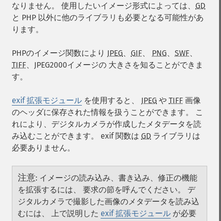
なりません。 使用したいイメージ形式によっては、
GD
と PHP 以外に他のライブラリも必要となる可能性があ
ります。
PHPのイメージ関数により
JPEG
、
GIF
、
PNG
、
SWF
、
TIFF
、
JPEG2000
イメージの 大きさを知ることができま
す。
exif 拡張モジュール
を使用すると、
JPEG
や
TIFF
画像
のヘッダに保存された情報を扱うことができます。 こ
れにより、デジタルカメラが作成したメタデータを読
み込むことができます。 exif 関数は
GD
ライブラリは
必要ありません。
注意
:
イメージの読み込み、書き込み、修正の機能
を拡張するには、 要求の節を呼んでください。 デ
ジタルカメラで撮影した画像のメタデータを読み込
むには、 上で説明した
exif 拡張モジュール
が必要