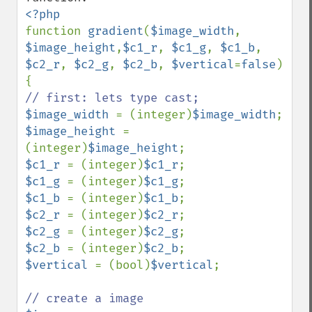
function 
gradient
(
$image_width
, 
$image_height
,
$c1_r
, 
$c1_g
, 
$c1_b
, 
$c2_r
, 
$c2_g
, 
$c2_b
, 
$vertical
=
false
)

$image_width 
= (integer)
$image_width
$image_height 
= 
(integer)
$image_height
$c1_r 
= (integer)
$c1_r
$c1_g 
= (integer)
$c1_g
$c1_b 
= (integer)
$c1_b
$c2_r 
= (integer)
$c2_r
$c2_g 
= (integer)
$c2_g
$c2_b 
= (integer)
$c2_b
$vertical 
= (bool)
$vertical
;
