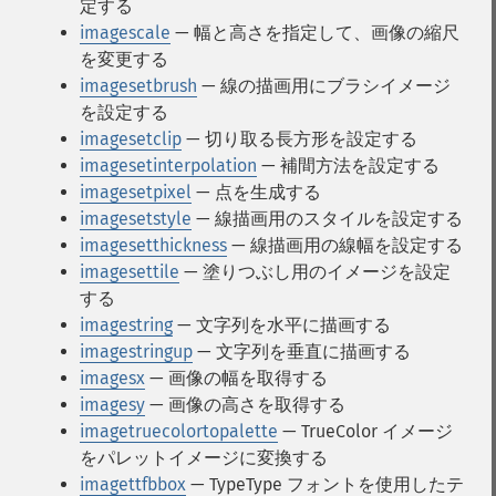
定する
imagescale
— 幅と高さを指定して、画像の縮尺
を変更する
imagesetbrush
— 線の描画用にブラシイメージ
を設定する
imagesetclip
— 切り取る長方形を設定する
imagesetinterpolation
— 補間方法を設定する
imagesetpixel
— 点を生成する
imagesetstyle
— 線描画用のスタイルを設定する
imagesetthickness
— 線描画用の線幅を設定する
imagesettile
— 塗りつぶし用のイメージを設定
する
imagestring
— 文字列を水平に描画する
imagestringup
— 文字列を垂直に描画する
imagesx
— 画像の幅を取得する
imagesy
— 画像の高さを取得する
imagetruecolortopalette
— TrueColor イメージ
をパレットイメージに変換する
imagettfbbox
— TypeType フォントを使用したテ