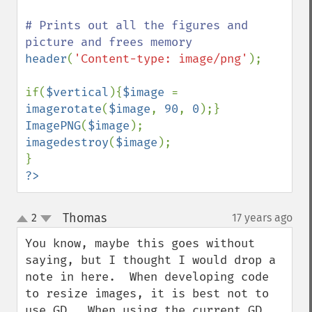
# Prints out all the figures and 
header
(
'Content-type: image/png'
); 

if(
$vertical
){
$image 
= 
imagerotate
(
$image
, 
90
, 
0
ImagePNG
(
$image
imagedestroy
(
$image
); 

?>
Thomas
2
17 years ago
¶
up
down
You know, maybe this goes without 
saying, but I thought I would drop a 
note in here.  When developing code 
to resize images, it is best not to 
use GD.  When using the current GD 