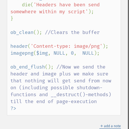
    die(
'Headers have been send 
somewhere within my script'
);

}

ob_clean
(); 
//Clears the buffer

header
(
'Content-type: image/png'
imagepng
(
$img
, 
NULL
, 
0
,  
NULL
);

ob_end_flush
(); 
//Now we send the 
header and image plus we make sure 
that nothing will get send from now 
on (including possible shutdown-
functions and __destruct()-methods) 
?>
＋
add a note