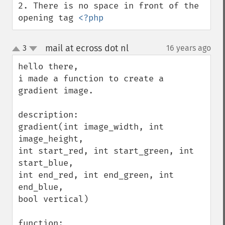
2. There is no space in front of the 
opening tag 
<?php
mail at ecross dot nl
3
16 years ago
¶
up
down
hello there,

i made a function to create a 
gradient image.

description:

gradient(int image_width, int 
image_height, 

int start_red, int start_green, int 
start_blue, 

int end_red, int end_green, int 
end_blue, 

bool vertical)
