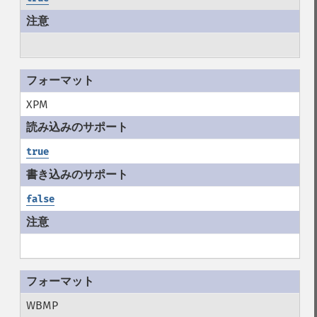
XPM
true
false
WBMP