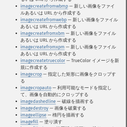
imagecreatefromwbmp
— 新しい画像をファイ
ルあるいは URL から作成する
imagecreatefromwebp
— 新しい画像をファイル
あるいは URL から作成する
imagecreatefromxbm
— 新しい画像をファイル
あるいは URL から作成する
imagecreatefromxpm
— 新しい画像をファイル
あるいは URL から作成する
imagecreatetruecolor
— TrueColor イメージを新
規に作成する
imagecrop
— 指定した矩形に画像をクロップす
る
imagecropauto
— 利用可能なモードを指定し
て、画像を自動的にクロップする
imagedashedline
— 破線を描画する
imagedestroy
— 画像を破棄する
imageellipse
— 楕円を描画する
imagefill
— 塗り潰す