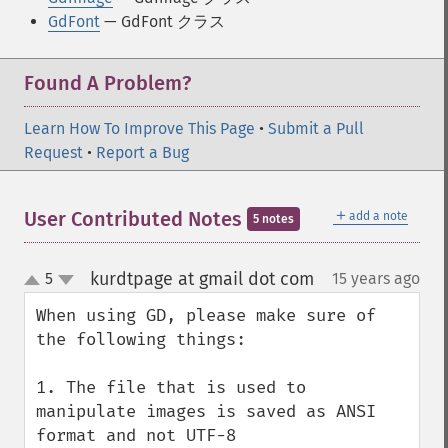
GdFont
— GdFont クラス
Found A Problem?
Learn How To Improve This Page
•
Submit a Pull
Request
•
Report a Bug
＋
User Contributed Notes
add a note
5 notes
kurdtpage at gmail dot com
5
15 years ago
¶
up
down
When using GD, please make sure of 
the following things:

1. The file that is used to 
manipulate images is saved as ANSI 
format and not UTF-8
