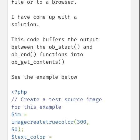
file or to a browser.

I have come up with a 
solution.

This code buffers the output 
between the ob_start() and 
ob_end() functions into 
ob_get_contents()

See the example below

// Create a test source image 
$im 
= 
imagecreatetruecolor
(
300
, 
50
$text_color 
= 