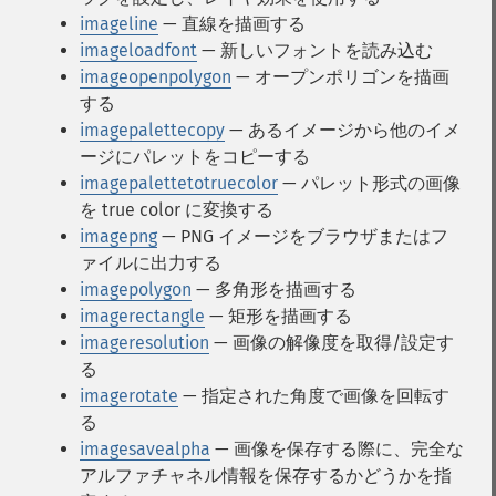
imageline
— 直線を描画する
imageloadfont
— 新しいフォントを読み込む
imageopenpolygon
— オープンポリゴンを描画
する
imagepalettecopy
— あるイメージから他のイメ
ージにパレットをコピーする
imagepalettetotruecolor
— パレット形式の画像
を true color に変換する
imagepng
— PNG イメージをブラウザまたはフ
ァイルに出力する
imagepolygon
— 多角形を描画する
imagerectangle
— 矩形を描画する
imageresolution
— 画像の解像度を取得/設定す
る
imagerotate
— 指定された角度で画像を回転す
る
imagesavealpha
— 画像を保存する際に、完全な
アルファチャネル情報を保存するかどうかを指