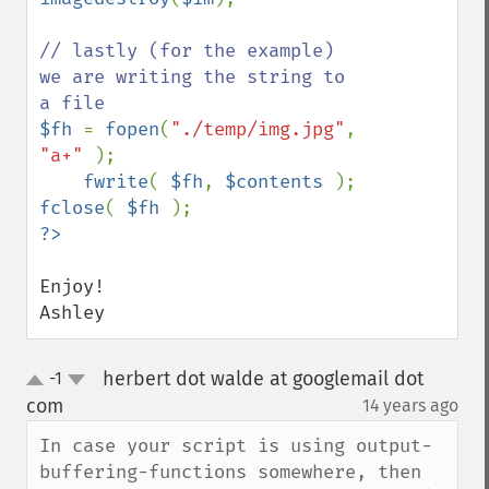
// lastly (for the example) 
we are writing the string to 
$fh 
= 
fopen
(
"./temp/img.jpg"
, 
"a+" 
);

fwrite
( 
$fh
, 
$contents 
fclose
( 
$fh 
?>
Enjoy!

Ashley
herbert dot walde at googlemail dot
-1
up
down
com
14 years ago
¶
In case your script is using output-
buffering-functions somewhere, then 