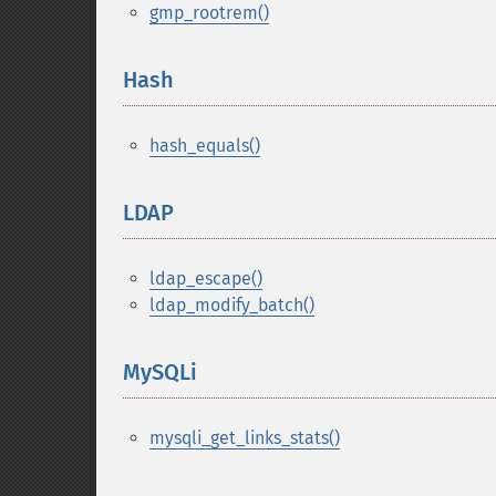
gmp_rootrem()
Hash
¶
hash_equals()
LDAP
¶
ldap_escape()
ldap_modify_batch()
MySQLi
¶
mysqli_get_links_stats()