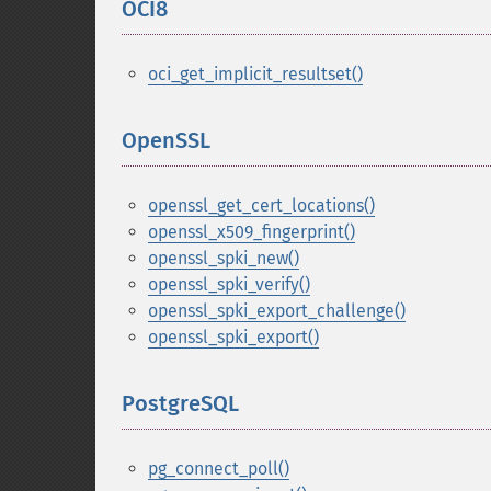
OCI8
¶
oci_get_implicit_resultset()
OpenSSL
¶
openssl_get_cert_locations()
openssl_x509_fingerprint()
openssl_spki_new()
openssl_spki_verify()
openssl_spki_export_challenge()
openssl_spki_export()
PostgreSQL
¶
pg_connect_poll()