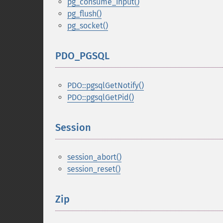
pg_consume_input()
pg_flush()
pg_socket()
PDO_PGSQL
¶
PDO::pgsqlGetNotify()
PDO::pgsqlGetPid()
Session
¶
session_abort()
session_reset()
Zip
¶