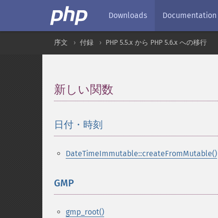
Downloads
Documentation
序文
付録
PHP 5.5.x から PHP 5.6.x への移行
新しい関数
¶
日付・時刻
¶
DateTimeImmutable::createFromMutable()
GMP
¶
gmp_root()