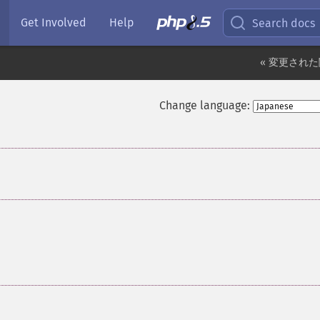
Get Involved
Help
Search docs
« 変更され
Change language: