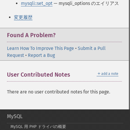
mysqli::set_opt
— mysqli_options のエイリアス
変更履歴
Found A Problem?
Learn How To Improve This Page
•
Submit a Pull
Request
•
Report a Bug
＋
User Contributed Notes
add a note
There are no user contributed notes for this page.
MySQL
MySQL 用 PHP ドライバの概要