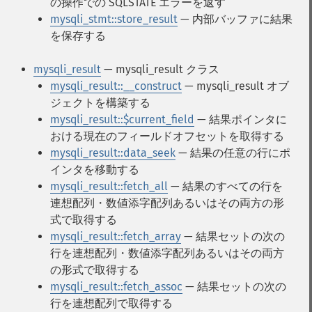
の操作での SQLSTATE エラーを返す
mysqli_stmt::store_result
— 内部バッファに結果
を保存する
mysqli_result
— mysqli_result クラス
mysqli_result::__construct
— mysqli_result オブ
ジェクトを構築する
mysqli_result::$current_field
— 結果ポインタに
おける現在のフィールドオフセットを取得する
mysqli_result::data_seek
— 結果の任意の行にポ
インタを移動する
mysqli_result::fetch_all
— 結果のすべての行を
連想配列・数値添字配列あるいはその両方の形
式で取得する
mysqli_result::fetch_array
— 結果セットの次の
行を連想配列・数値添字配列あるいはその両方
の形式で取得する
mysqli_result::fetch_assoc
— 結果セットの次の
行を連想配列で取得する