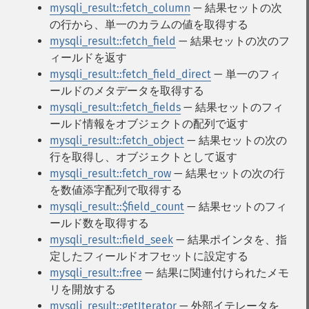
mysqli_result::fetch_column
— 結果セットの次
の行から、単一のカラムの値を取得する
mysqli_result::fetch_field
— 結果セットの次のフ
ィールドを返す
mysqli_result::fetch_field_direct
— 単一のフィ
ールドのメタデータを取得する
mysqli_result::fetch_fields
— 結果セットのフィ
ールド情報をオブジェクトの配列で返す
mysqli_result::fetch_object
— 結果セットの次の
行を取得し、オブジェクトとして返す
mysqli_result::fetch_row
— 結果セットの次の行
を数値添字配列で取得する
mysqli_result::$field_count
— 結果セットのフィ
ールド数を取得する
mysqli_result::field_seek
— 結果ポインタを、指
定したフィールドオフセットに設定する
mysqli_result::free
— 結果に関連付けられたメモ
リを開放する
mysqli_result::getIterator
— 外部イテレータを