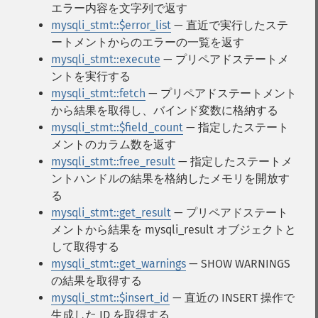
エラー内容を文字列で返す
mysqli_stmt::$error_list
— 直近で実行したステ
ートメントからのエラーの一覧を返す
mysqli_stmt::execute
— プリペアドステートメ
ントを実行する
mysqli_stmt::fetch
— プリペアドステートメント
から結果を取得し、バインド変数に格納する
mysqli_stmt::$field_count
— 指定したステート
メントのカラム数を返す
mysqli_stmt::free_result
— 指定したステートメ
ントハンドルの結果を格納したメモリを開放す
る
mysqli_stmt::get_result
— プリペアドステート
メントから結果を mysqli_result オブジェクトと
して取得する
mysqli_stmt::get_warnings
— SHOW WARNINGS
の結果を取得する
mysqli_stmt::$insert_id
— 直近の INSERT 操作で
生成した ID を取得する