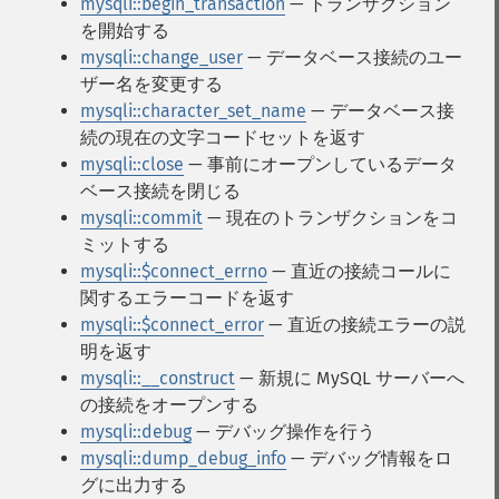
mysqli::begin_transaction
— トランザクション
を開始する
mysqli::change_user
— データベース接続のユー
ザー名を変更する
mysqli::character_set_name
— データベース接
続の現在の文字コードセットを返す
mysqli::close
— 事前にオープンしているデータ
ベース接続を閉じる
mysqli::commit
— 現在のトランザクションをコ
ミットする
mysqli::$connect_errno
— 直近の接続コールに
関するエラーコードを返す
mysqli::$connect_error
— 直近の接続エラーの説
明を返す
mysqli::__construct
— 新規に MySQL サーバーへ
の接続をオープンする
mysqli::debug
— デバッグ操作を行う
mysqli::dump_debug_info
— デバッグ情報をロ
グに出力する