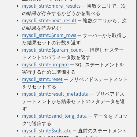
mysqli_stmt::more_results
— 複数クエリで、次
の結果が存在するかどうかを調べる
mysqli_stmt::next_result
— 複数クエリから、次
の結果を読み込む
mysqli_stmt::$num_rows
— サーバーから取得し
た結果セットの行数を返す
mysqli_stmt::$param_count
— 指定したステー
トメントのパラメータ数を返す
mysqli_stmt::prepare
— SQL ステートメントを
実行するために準備する
mysqli_stmt::reset
— プリペアドステートメント
をリセットする
mysqli_stmt::result_metadata
— プリペアドス
テートメントから結果セットのメタデータを返
す
mysqli_stmt::send_long_data
— データをブロッ
クで送信する
mysqli_stmt::$sqlstate
— 直前のステートメント