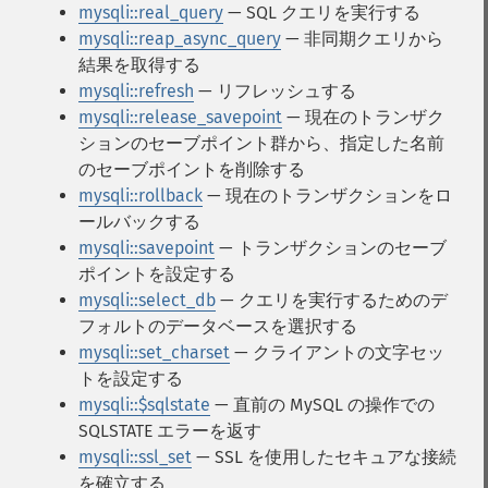
mysqli::real_query
— SQL クエリを実行する
mysqli::reap_async_query
— 非同期クエリから
結果を取得する
mysqli::refresh
— リフレッシュする
mysqli::release_savepoint
— 現在のトランザク
ションのセーブポイント群から、指定した名前
のセーブポイントを削除する
mysqli::rollback
— 現在のトランザクションをロ
ールバックする
mysqli::savepoint
— トランザクションのセーブ
ポイントを設定する
mysqli::select_db
— クエリを実行するためのデ
フォルトのデータベースを選択する
mysqli::set_charset
— クライアントの文字セッ
トを設定する
mysqli::$sqlstate
— 直前の MySQL の操作での
SQLSTATE エラーを返す
mysqli::ssl_set
— SSL を使用したセキュアな接続
を確立する