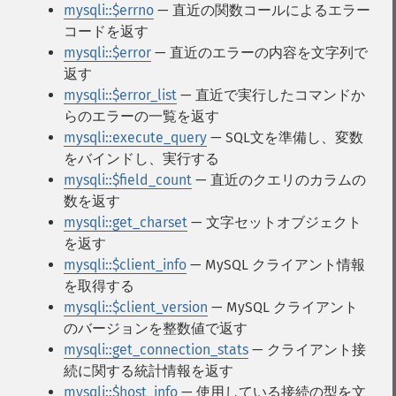
mysqli::$errno
— 直近の関数コールによるエラー
コードを返す
mysqli::$error
— 直近のエラーの内容を文字列で
返す
mysqli::$error_list
— 直近で実行したコマンドか
らのエラーの一覧を返す
mysqli::execute_query
— SQL文を準備し、変数
をバインドし、実行する
mysqli::$field_count
— 直近のクエリのカラムの
数を返す
mysqli::get_charset
— 文字セットオブジェクト
を返す
mysqli::$client_info
— MySQL クライアント情報
を取得する
mysqli::$client_version
— MySQL クライアント
のバージョンを整数値で返す
mysqli::get_connection_stats
— クライアント接
続に関する統計情報を返す
mysqli::$host_info
— 使用している接続の型を文