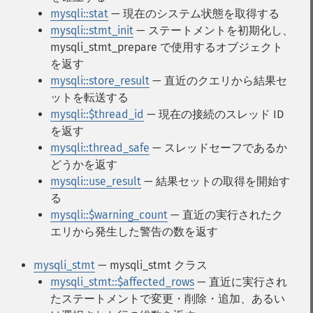
mysqli::stat
— 現在のシステム状態を取得する
mysqli::stmt_init
— ステートメントを初期化し、
mysqli_stmt_prepare で使用するオブジェクト
を返す
mysqli::store_result
— 直近のクエリから結果セ
ットを転送する
mysqli::$thread_id
— 現在の接続のスレッド ID
を返す
mysqli::thread_safe
— スレッドセーフであるか
どうかを返す
mysqli::use_result
— 結果セットの取得を開始す
る
mysqli::$warning_count
— 直近の実行されたク
エリから発生した警告の数を返す
mysqli_stmt
— mysqli_stmt クラス
mysqli_stmt::$affected_rows
— 直近に実行され
たステートメントで変更・削除・追加、あるい