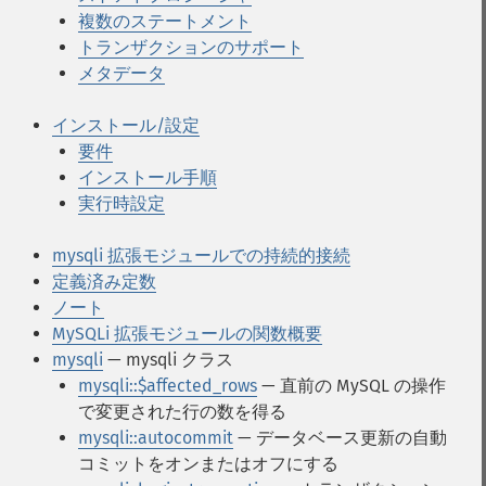
複数のステートメント
トランザクションのサポート
メタデータ
インストール/設定
要件
インストール手順
実行時設定
mysqli 拡張モジュールでの持続的接続
定義済み定数
ノート
MySQLi 拡張モジュールの関数概要
mysqli
— mysqli クラス
mysqli::$affected_rows
— 直前の MySQL の操作
で変更された行の数を得る
mysqli::autocommit
— データベース更新の自動
コミットをオンまたはオフにする