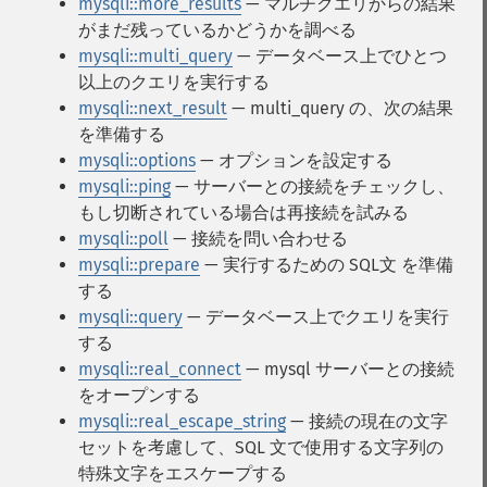
mysqli::more_results
— マルチクエリからの結果
がまだ残っているかどうかを調べる
mysqli::multi_query
— データベース上でひとつ
以上のクエリを実行する
mysqli::next_result
— multi_query の、次の結果
を準備する
mysqli::options
— オプションを設定する
mysqli::ping
— サーバーとの接続をチェックし、
もし切断されている場合は再接続を試みる
mysqli::poll
— 接続を問い合わせる
mysqli::prepare
— 実行するための SQL文 を準備
する
mysqli::query
— データベース上でクエリを実行
する
mysqli::real_connect
— mysql サーバーとの接続
をオープンする
mysqli::real_escape_string
— 接続の現在の文字
セットを考慮して、SQL 文で使用する文字列の
特殊文字をエスケープする