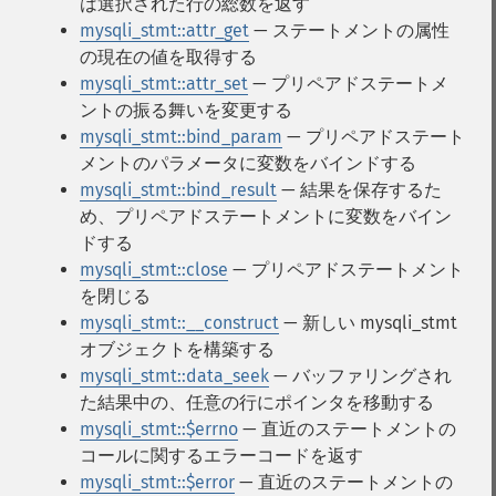
は選択された行の総数を返す
mysqli_stmt::attr_get
— ステートメントの属性
の現在の値を取得する
mysqli_stmt::attr_set
— プリペアドステートメ
ントの振る舞いを変更する
mysqli_stmt::bind_param
— プリペアドステート
メントのパラメータに変数をバインドする
mysqli_stmt::bind_result
— 結果を保存するた
め、プリペアドステートメントに変数をバイン
ドする
mysqli_stmt::close
— プリペアドステートメント
を閉じる
mysqli_stmt::__construct
— 新しい mysqli_stmt
オブジェクトを構築する
mysqli_stmt::data_seek
— バッファリングされ
た結果中の、任意の行にポインタを移動する
mysqli_stmt::$errno
— 直近のステートメントの
コールに関するエラーコードを返す
mysqli_stmt::$error
— 直近のステートメントの