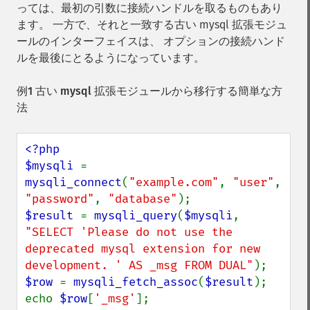
っては、最初の引数に接続ハンドルを取るものもあり
ます。 一方で、それと一致する古い mysql 拡張モジュ
ールのインターフェイスは、 オプションの接続ハンド
ルを最後にとるようになっています。
例1 古い mysql 拡張モジュールから移行する簡単な方
法
<?php

$mysqli 
= 
mysqli_connect
(
"example.com"
, 
"user"
, 
"password"
, 
"database"
$result 
= 
mysqli_query
(
$mysqli
, 
"SELECT 'Please do not use the 
deprecated mysql extension for new 
development. ' AS _msg FROM DUAL"
$row 
= 
mysqli_fetch_assoc
(
$result
);

echo 
$row
[
'_msg'
];
