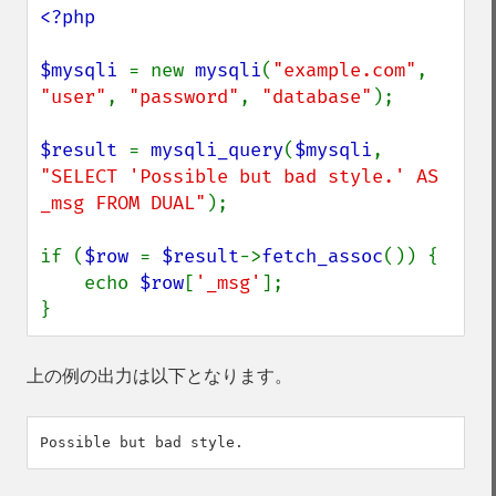
<?php

$mysqli 
= new 
mysqli
(
"example.com"
, 
"user"
, 
"password"
, 
"database"
);

$result 
= 
mysqli_query
(
$mysqli
, 
"SELECT 'Possible but bad style.' AS 
_msg FROM DUAL"
);

if (
$row 
= 
$result
->
fetch_assoc
()) {

    echo 
$row
[
'_msg'
];

}
上の例の出力は以下となります。