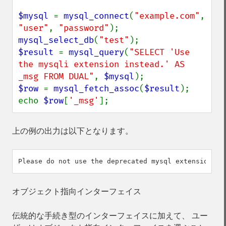
$mysql 
= 
mysql_connect
(
"example.com"
, 
"user"
, 
"password"
mysql_select_db
(
"test"
$result 
= 
mysql_query
(
"SELECT 'Use 
the mysqli extension instead.' AS 
_msg FROM DUAL"
, 
$mysql
$row 
= 
mysql_fetch_assoc
(
$result
);

echo 
$row
[
'_msg'
];
上の例の出力は以下となります。
オブジェクト指向インターフェイス
伝統的な手続き型のインターフェイスに加えて、 ユー