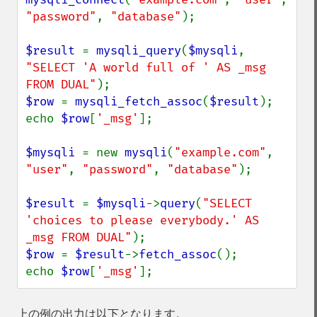
"password"
, 
"database"
);

$result 
= 
mysqli_query
(
$mysqli
, 
"SELECT 'A world full of ' AS _msg 
FROM DUAL"
$row 
= 
mysqli_fetch_assoc
(
$result
);

echo 
$row
[
'_msg'
];

$mysqli 
= new 
mysqli
(
"example.com"
, 
"user"
, 
"password"
, 
"database"
);

$result 
= 
$mysqli
->
query
(
"SELECT 
'choices to please everybody.' AS 
_msg FROM DUAL"
$row 
= 
$result
->
fetch_assoc
();

echo 
$row
[
'_msg'
];
上の例の出力は以下となります。