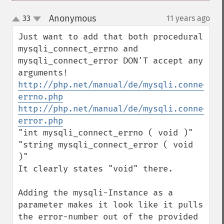
Anonymous
33
11 years ago
¶
up
down
Just want to add that both procedural 
mysqli_connect_errno and 
mysqli_connect_error DON'T accept any 
http://php.net/manual/de/mysqli.connect-
errno.php
http://php.net/manual/de/mysqli.connect-
error.php
"int mysqli_connect_errno ( void )"

"string mysqli_connect_error ( void 
)"

It clearly states "void" there.

Adding the mysqli-Instance as a 
parameter makes it look like it pulls 
the error-number out of the provided 