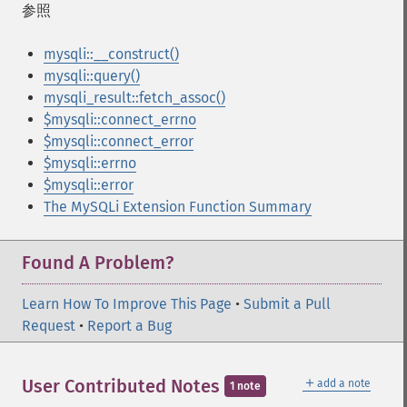
参照
mysqli::__construct()
mysqli::query()
mysqli_result::fetch_assoc()
$mysqli::connect_errno
$mysqli::connect_error
$mysqli::errno
$mysqli::error
The MySQLi Extension Function Summary
Found A Problem?
Learn How To Improve This Page
•
Submit a Pull
Request
•
Report a Bug
＋
User Contributed Notes
add a note
1 note