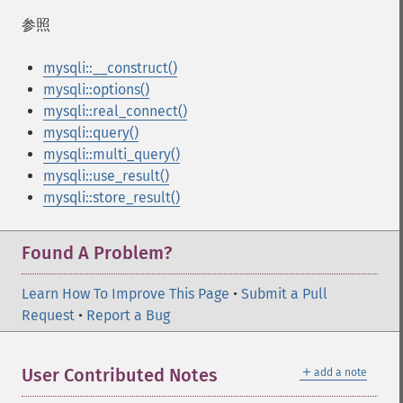
参照
mysqli::__construct()
mysqli::options()
mysqli::real_connect()
mysqli::query()
mysqli::multi_query()
mysqli::use_result()
mysqli::store_result()
Found A Problem?
Learn How To Improve This Page
•
Submit a Pull
Request
•
Report a Bug
＋
User Contributed Notes
add a note