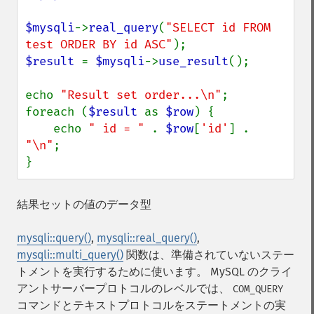
$mysqli
->
real_query
(
"SELECT id FROM 
test ORDER BY id ASC"
$result 
= 
$mysqli
->
use_result
();

echo 
"Result set order...\n"
;

foreach (
$result 
as 
$row
) {

    echo 
" id = " 
. 
$row
[
'id'
] . 
"\n"
;

}
結果セットの値のデータ型
mysqli::query()
,
mysqli::real_query()
,
mysqli::multi_query()
関数は、準備されていないステー
トメントを実行するために使います。 MySQL のクライ
アントサーバープロトコルのレベルでは、
COM_QUERY
コマンドとテキストプロトコルをステートメントの実