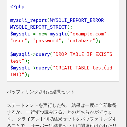
<?php

mysqli_report
(
MYSQLI_REPORT_ERROR 
| 
MYSQLI_REPORT_STRICT
$mysqli 
= new 
mysqli
(
"example.com"
, 
"user"
, 
"password"
, 
"database"
);

$mysqli
->
query
(
"DROP TABLE IF EXISTS 
test"
$mysqli
->
query
(
"CREATE TABLE test(id 
INT)"
);
バッファリングされた結果セット
ステートメントを実行した後、 結果は一度に全部取得
するか、 一行ずつ読み取ることのどちらかができま
す。 クライアント側で結果セットをバッファリングす
ることで、 サーバーは結果セットに関連付けられたリ