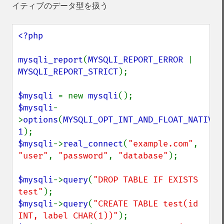
イティブのデータ型を扱う
<?php

mysqli_report
(
MYSQLI_REPORT_ERROR 
| 
MYSQLI_REPORT_STRICT
);

$mysqli 
= new 
mysqli
$mysqli
-
>
options
(
MYSQLI_OPT_INT_AND_FLOAT_NATIVE
1
$mysqli
->
real_connect
(
"example.com"
, 
"user"
, 
"password"
, 
"database"
);

$mysqli
->
query
(
"DROP TABLE IF EXISTS 
test"
$mysqli
->
query
(
"CREATE TABLE test(id 
INT, label CHAR(1))"