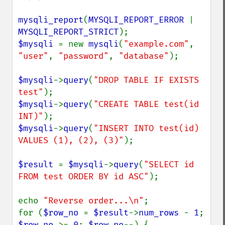
mysqli_report
(
MYSQLI_REPORT_ERROR 
| 
MYSQLI_REPORT_STRICT
$mysqli 
= new 
mysqli
(
"example.com"
, 
"user"
, 
"password"
, 
"database"
);

$mysqli
->
query
(
"DROP TABLE IF EXISTS 
test"
$mysqli
->
query
(
"CREATE TABLE test(id 
INT)"
$mysqli
->
query
(
"INSERT INTO test(id) 
VALUES (1), (2), (3)"
);

$result 
= 
$mysqli
->
query
(
"SELECT id 
FROM test ORDER BY id ASC"
);

echo 
"Reverse order...\n"
;

for (
$row_no 
= 
$result
->
num_rows 
- 
1
; 
$row_no 
>= 
0
; 
$row_no
--) {
