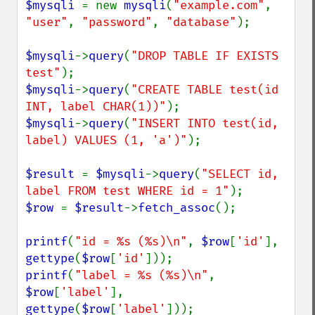
$mysqli 
= new 
mysqli
(
"example.com"
, 
"user"
, 
"password"
, 
"database"
);

$mysqli
->
query
(
"DROP TABLE IF EXISTS 
test"
$mysqli
->
query
(
"CREATE TABLE test(id 
INT, label CHAR(1))"
$mysqli
->
query
(
"INSERT INTO test(id, 
label) VALUES (1, 'a')"
);

$result 
= 
$mysqli
->
query
(
"SELECT id, 
label FROM test WHERE id = 1"
$row 
= 
$result
->
fetch_assoc
();

printf
(
"id = %s (%s)\n"
, 
$row
[
'id'
], 
gettype
(
$row
[
'id'
printf
(
"label = %s (%s)\n"
, 
$row
[
'label'
], 
gettype
(
$row
[
'label'
]));