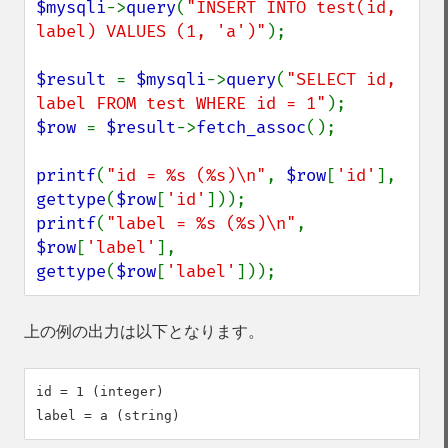
$mysqli
->
query
(
"INSERT INTO test(id, 
label) VALUES (1, 'a')"
);

$result 
= 
$mysqli
->
query
(
"SELECT id, 
label FROM test WHERE id = 1"
$row 
= 
$result
->
fetch_assoc
();

printf
(
"id = %s (%s)\n"
, 
$row
[
'id'
], 
gettype
(
$row
[
'id'
printf
(
"label = %s (%s)\n"
, 
$row
[
'label'
], 
gettype
(
$row
[
'label'
]));
上の例の出力は以下となります。
id = 1 (integer)
