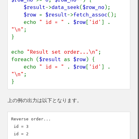
$result
->
data_seek
(
$row_no
);

$row 
= 
$result
->
fetch_assoc
();

    echo 
" id = " 
. 
$row
[
'id'
] . 
"\n"
;

}

echo 
"Result set order...\n"
;

foreach (
$result 
as 
$row
) {

    echo 
" id = " 
. 
$row
[
'id'
] . 
"\n"
;

}
上の例の出力は以下となります。
Reverse order...

 id = 3

 id = 2
