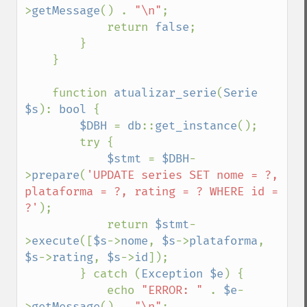
>
getMessage
() . 
"\n"
;

            return 
false
;

        }

    }

    function 
atualizar_serie
(
Serie 
$s
): 
bool 
{

$DBH 
= 
db
::
get_instance
();

        try {

$stmt 
= 
$DBH
-
>
prepare
(
'UPDATE series SET nome = ?, 
plataforma = ?, rating = ? WHERE id = 
?'
);

            return 
$stmt
-
>
execute
([
$s
->
nome
, 
$s
->
plataforma
, 
$s
->
rating
, 
$s
->
id
]);

        } catch (
Exception $e
) {

            echo 
"ERROR: " 
. 
$e
-
>
getMessage
() . 
"\n"
;
