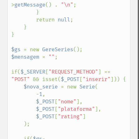
>
getMessage
() . 
"\n"
;

        }

        return 
null
;

    }

}

$gs 
= new 
GereSeries
$mensagem 
= 
""
;

if(
$_SERVER
[
"REQUEST_METHOD"
] == 
"POST" 
&& isset(
$_POST
[
"inserir"
])) {

$nova_serie 
= new 
Serie
(

        -
1
, 

$_POST
[
"nome"
],

$_POST
[
"plataforma"
],

$_POST
[
"rating"
]

    );

    if(
$gs
-