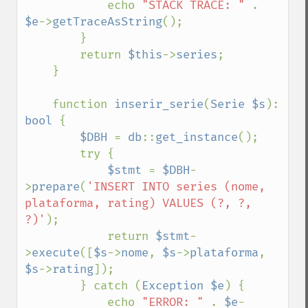
            echo 
"STACK TRACE: " 
. 
$e
->
getTraceAsString
();

        }

        return 
$this
->
series
;

    }

    function 
inserir_serie
(
Serie $s
): 
bool 
{

$DBH 
= 
db
::
get_instance
();

        try {

$stmt 
= 
$DBH
-
>
prepare
(
'INSERT INTO series (nome, 
plataforma, rating) VALUES (?, ?, 
?)'
);

            return 
$stmt
-
>
execute
([
$s
->
nome
, 
$s
->
plataforma
, 
$s
->
rating
]);

        } catch (
Exception $e
) {

            echo 
"ERROR: " 
. 
$e
-