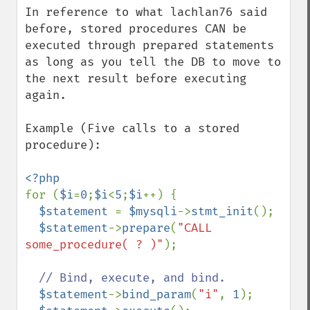
In reference to what lachlan76 said 
before, stored procedures CAN be 
executed through prepared statements 
as long as you tell the DB to move to 
the next result before executing 
again.

Example (Five calls to a stored 
procedure):

for (
$i
=
0
;
$i
<
5
;
$i
++) {

$statement 
= 
$mysqli
->
stmt_init
();

$statement
->
prepare
(
"CALL 
some_procedure( ? )"
);

// Bind, execute, and bind.

$statement
->
bind_param
(
"i"
, 
1
);
