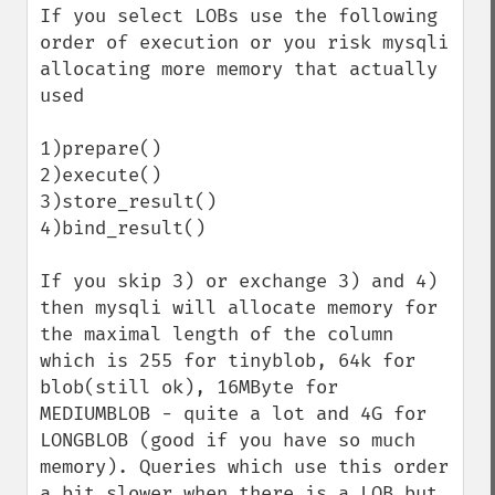
If you select LOBs use the following 
order of execution or you risk mysqli 
allocating more memory that actually 
used

1)prepare()

2)execute()

3)store_result()

4)bind_result()

If you skip 3) or exchange 3) and 4) 
then mysqli will allocate memory for 
the maximal length of the column 
which is 255 for tinyblob, 64k for 
blob(still ok), 16MByte for 
MEDIUMBLOB - quite a lot and 4G for 
LONGBLOB (good if you have so much 
memory). Queries which use this order 
a bit slower when there is a LOB but 