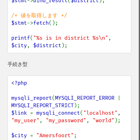
$stmt
->
bind_result
(
$district
);

$stmt
->
fetch
();

printf
(
"%s is in district %s\n"
, 
$city
, 
$district
);
手続き型
<?php

mysqli_report
(
MYSQLI_REPORT_ERROR 
| 
MYSQLI_REPORT_STRICT
$link 
= 
mysqli_connect
(
"localhost"
, 
"my_user"
, 
"my_password"
, 
"world"
);

$city 
= 
"Amersfoort"
;
