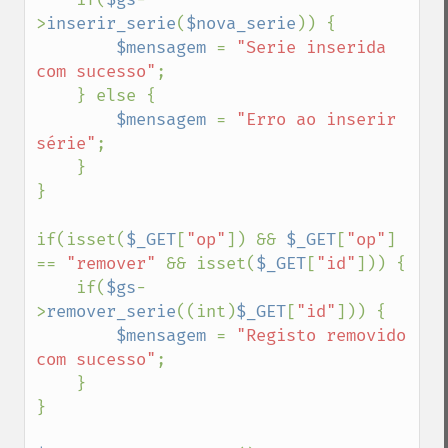
>
inserir_serie
(
$nova_serie
)) {

$mensagem 
= 
"Serie inserida 
com sucesso"
;

    } else {

$mensagem 
= 
"Erro ao inserir 
série"
;

    }

}

if(isset(
$_GET
[
"op"
]) && 
$_GET
[
"op"
] 
== 
"remover" 
&& isset(
$_GET
[
"id"
])) {

    if(
$gs
-
>
remover_serie
((int)
$_GET
[
"id"
])) {

$mensagem 
= 
"Registo removido 
com sucesso"
;

    }

}
