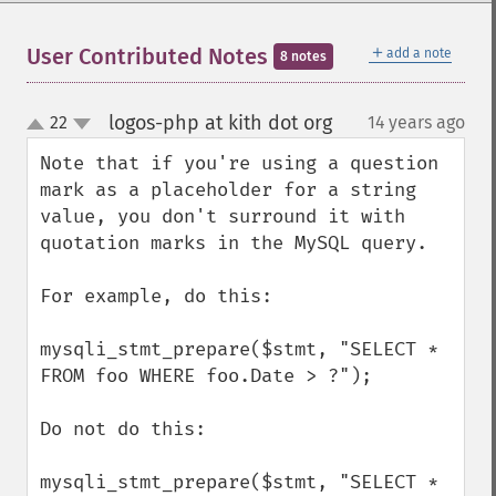
＋
User Contributed Notes
add a note
8 notes
logos-php at kith dot org
22
14 years ago
¶
up
down
Note that if you're using a question 
mark as a placeholder for a string 
value, you don't surround it with 
quotation marks in the MySQL query.

For example, do this:

mysqli_stmt_prepare($stmt, "SELECT * 
FROM foo WHERE foo.Date > ?");

Do not do this:

mysqli_stmt_prepare($stmt, "SELECT * 