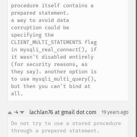
procedure itself contains a 
prepared statement.

a way to avoid data 
corruption could be 
specifying the 
CLIENT_MULTI_STATEMENTS flag 
in mysqli_real_connect(), if 
it wasn't disabled entirely 
(for security reasons, as 
they say). another option is 
to use mysqli_multi_query(), 
but then you can't bind at 
all.
lachlan76 at gmail dot com
-4
19 years ago
¶
up
down
Do not try to use a stored procedure 
through a prepared statement.
