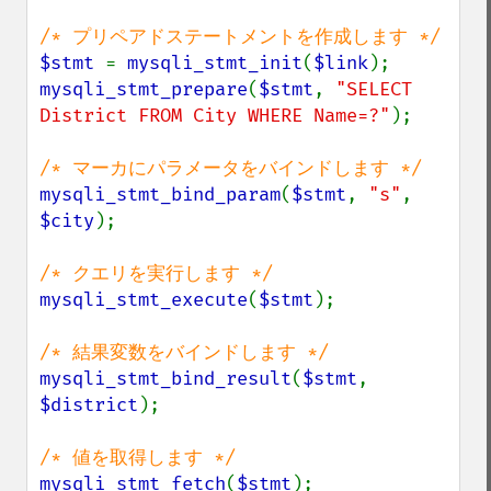
$stmt 
= 
mysqli_stmt_init
(
$link
mysqli_stmt_prepare
(
$stmt
, 
"SELECT 
District FROM City WHERE Name=?"
);

mysqli_stmt_bind_param
(
$stmt
, 
"s"
, 
$city
);

mysqli_stmt_execute
(
$stmt
);

mysqli_stmt_bind_result
(
$stmt
, 
$district
);

mysqli_stmt_fetch
(
$stmt
);
