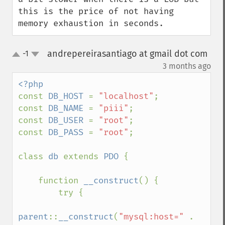
this is the price of not having 
memory exhaustion in seconds.
andrepereirasantiago at gmail dot com
-1
up
down
¶
3 months ago
const 
DB_HOST 
= 
"localhost"
;

const 
DB_NAME 
= 
"piii"
;

const 
DB_USER 
= 
"root"
;

const 
DB_PASS 
= 
"root"
;

class 
db 
extends 
PDO 
{

    function 
__construct
() {

        try {

parent
::
__construct
(
"mysql:host=" 
. 