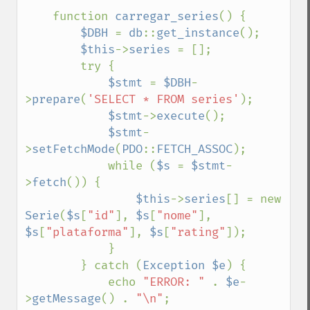
    function 
carregar_series
() {

$DBH 
= 
db
::
get_instance
();

$this
->
series 
= [];

        try {

$stmt 
= 
$DBH
-
>
prepare
(
'SELECT * FROM series'
);

$stmt
->
execute
();

$stmt
-
>
setFetchMode
(
PDO
::
FETCH_ASSOC
);

            while (
$s 
= 
$stmt
-
>
fetch
()) {

$this
->
series
[] = new 
Serie
(
$s
[
"id"
], 
$s
[
"nome"
], 
$s
[
"plataforma"
], 
$s
[
"rating"
]);

            }

        } catch (
Exception $e
) {

            echo 
"ERROR: " 
. 
$e
-
>
getMessage
() . 
"\n"
;
