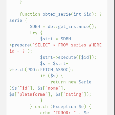
    }

    function 
obter_serie
(
int $id
): ?
serie 
{

$DBH 
= 
db
::
get_instance
();

        try {

$stmt 
= 
$DBH
-
>
prepare
(
'SELECT * FROM series WHERE 
id = ?'
);

$stmt
->
execute
([
$id
]);

$s 
= 
$stmt
-
>
fetch
(
PDO
::
FETCH_ASSOC
);

            if (
$s
) {

                return new 
Serie 
(
$s
[
"id"
], 
$s
[
"nome"
], 
$s
[
"plataforma"
], 
$s
[
"rating"
]);

            }

        } catch (
Exception $e
) {

            echo 
"ERROR: " 
. 
$e
-