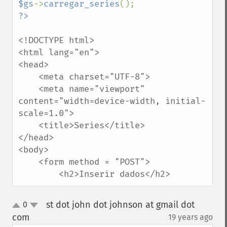
$gs
->
carregar_series
<!DOCTYPE html>

<html lang="en">

<head>

    <meta charset="UTF-8">

    <meta name="viewport" 
content="width=device-width, initial-
scale=1.0">

    <title>Series</title>

</head>

<body>

    <form method = "POST">

        <h2>Inserir dados</h2>
st dot john dot johnson at gmail dot
0
up
down
com
19 years ago
¶