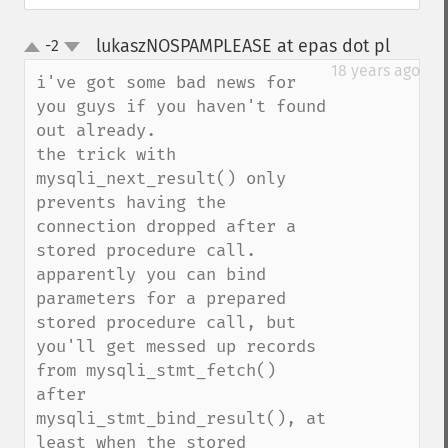
lukaszNOSPAMPLEASE at epas dot pl
-2
¶
up
down
18 years ago
i've got some bad news for 
you guys if you haven't found 
out already.

the trick with 
mysqli_next_result() only 
prevents having the 
connection dropped after a 
stored procedure call.

apparently you can bind 
parameters for a prepared 
stored procedure call, but 
you'll get messed up records 
from mysqli_stmt_fetch() 
after 
mysqli_stmt_bind_result(), at 
least when the stored 