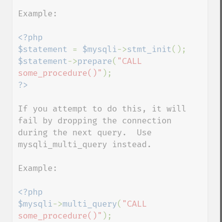
Example:

<?php

$statement 
= 
$mysqli
->
stmt_init
$statement
->
prepare
(
"CALL 
some_procedure()"
If you attempt to do this, it will 
fail by dropping the connection 
during the next query.  Use 
mysqli_multi_query instead.

Example:

<?php

$mysqli
->
multi_query
(
"CALL 
some_procedure()"
);
