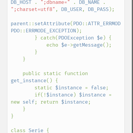
DB_HOST 
. 
";dbname=" 
. 
DB_NAME 
. 
";charset=utf8"
, 
DB_USER
, 
DB_PASS
);

parent
::
setAttribute
(
PDO
::
ATTR_ERRMODE
, 
PDO
::
ERRMODE_EXCEPTION
);

        } catch(
PDOException $e
) {

            echo 
$e
->
getMessage
();

        }

    }

    public static function 
get_instance
() {

        static 
$instance 
= 
false
;

        if(!
$instance
) 
$instance 
= 
new 
self
; return 
$instance
;

    }

}

class 
Serie 
{
