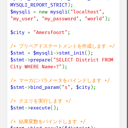
MYSQLI_REPORT_STRICT
$mysqli 
= new 
mysqli
(
"localhost"
, 
"my_user"
, 
"my_password"
, 
"world"
);

$city 
= 
"Amersfoort"
;

$stmt 
= 
$mysqli
->
stmt_init
$stmt
->
prepare
(
"SELECT District FROM 
City WHERE Name=?"
);

$stmt
->
bind_param
(
"s"
, 
$city
);

$stmt
->
execute
();
