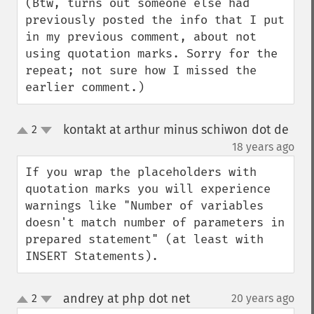
(Btw, turns out someone else had 
previously posted the info that I put 
in my previous comment, about not 
using quotation marks. Sorry for the 
repeat; not sure how I missed the 
earlier comment.)
kontakt at arthur minus schiwon dot de
2
up
down
¶
18 years ago
If you wrap the placeholders with 
quotation marks you will experience 
warnings like "Number of variables 
doesn't match number of parameters in 
prepared statement" (at least with 
INSERT Statements).
andrey at php dot net
2
20 years ago
¶
up
down