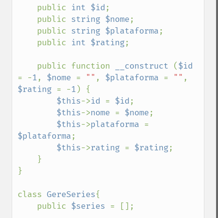
    public 
int $id
;

    public 
string $nome
;

    public 
string $plataforma
;

    public 
int $rating
;

    public function 
__construct 
(
$id 
= -
1
, 
$nome 
= 
""
, 
$plataforma 
= 
""
, 
$rating 
= -
1
) {

$this
->
id 
= 
$id
;

$this
->
nome 
= 
$nome
;

$this
->
plataforma 
= 
$plataforma
;

$this
->
rating 
= 
$rating
;

    }

}

class 
GereSeries
{

    public 
$series 
= [];
