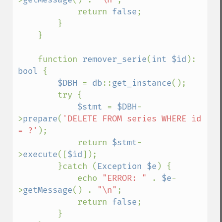
            return 
false
;

        }

    }

    function 
remover_serie
(
int $id
): 
bool 
{

$DBH 
= 
db
::
get_instance
();

        try {

$stmt 
= 
$DBH
-
>
prepare
(
'DELETE FROM series WHERE id 
= ?'
);

            return 
$stmt
-
>
execute
([
$id
]);

        }catch (
Exception $e
) {

            echo 
"ERROR: " 
. 
$e
-
>
getMessage
() . 
"\n"
;

            return 
false
;

        }
