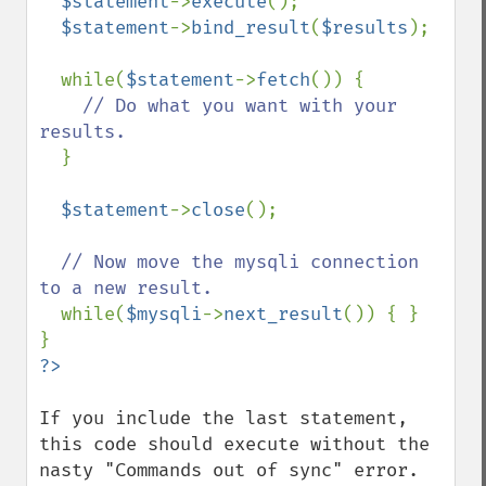
$statement
->
execute
();

$statement
->
bind_result
(
$results
);

  while(
$statement
->
fetch
()) {

// Do what you want with your 
results.

}

$statement
->
close
();

// Now move the mysqli connection 
to a new result.

while(
$mysqli
->
next_result
()) { }

If you include the last statement, 
this code should execute without the 
nasty "Commands out of sync" error.