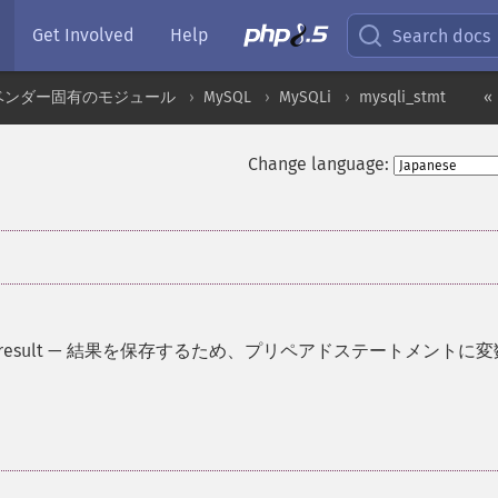
Get Involved
Help
Search docs
ベンダー固有のモジュール
MySQL
MySQLi
mysqli_stmt
«
Change language:
result
—
結果を保存するため、プリペアドステートメントに変