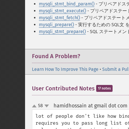
mysqli_stmt_bind_param()
- プリペアド
mysqli_stmt_execute()
- プリペアドステ
mysqli_stmt_fetch()
- プリペアドステー
mysqli_prepare()
- 実行するための SQL文
mysqli_stmt_prepare()
- SQL ステート
Found A Problem?
Learn How To Improve This Page
•
Submit a Pul
User Contributed Notes
17 notes
hamidhossain at gmail dot com
58
up
down
lot of people don't like how bin
requires you to pass long list o