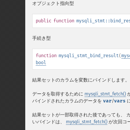
オブジェクト指向型
public
function
mysqli_stmt::bind_re
手続き型
function
mysqli_stmt_bind_result
(
mys
bool
結果セットのカラムを変数にバインドします。
データを取得するために
mysqli_stmt_fetch()
が
バインドされたカラムのデータを
var
/
vars
結果セットが一部取得された後であっても、 
いバインドは、
mysqli_stmt_fetch()
が次回コ