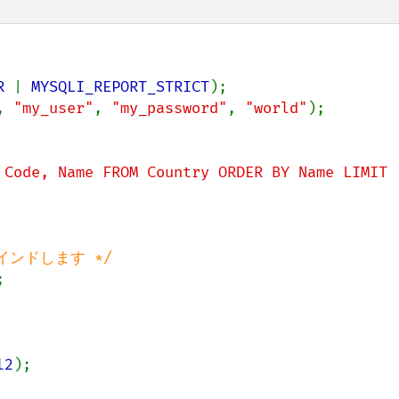
R 
| 
MYSQLI_REPORT_STRICT
, 
"my_user"
, 
"my_password"
, 
"world"
);

 Code, Name FROM Country ORDER BY Name LIMIT 


l2
);
