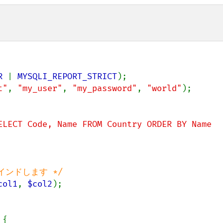
R 
| 
MYSQLI_REPORT_STRICT
t"
, 
"my_user"
, 
"my_password"
, 
"world"
);

ELECT Code, Name FROM Country ORDER BY Name 
col1
, 
$col2
);

{
