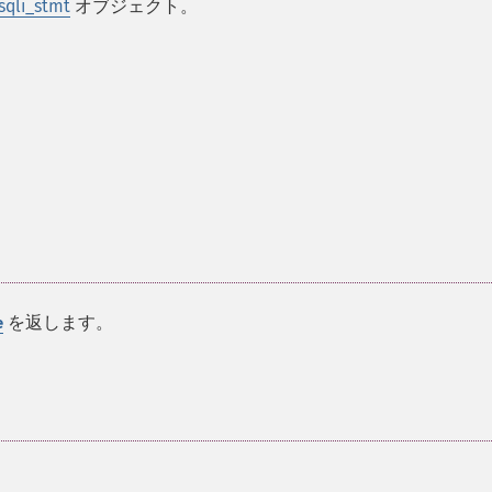
qli_stmt
オブジェクト。
を返します。
e