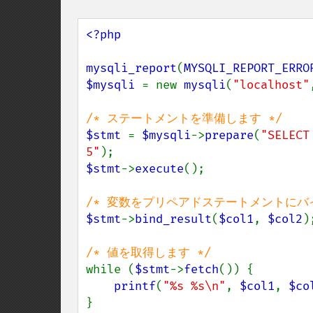
<?php

mysqli_report
(
MYSQLI_REPORT_ERRO
$mysqli 
= new 
mysqli
(
"localhost"
$stmt 
= 
$mysqli
->
prepare
(
"SELECT
5"
$stmt
->
execute
();

$stmt
->
bind_result
(
$col1
, 
$col2
);
while (
$stmt
->
fetch
()) {

printf
(
"%s %s\n"
, 
$col1
, 
$co
}