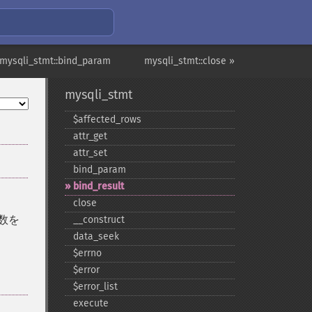
 mysqli_stmt::bind_param
mysqli_stmt::close »
mysqli_stmt
$affected_​rows
attr_​get
attr_​set
bind_​param
bind_​result
close
数を
_​_​construct
data_​seek
$errno
$error
$error_​list
execute