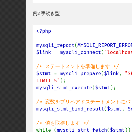
例2 手続き型
<?php

mysqli_report
(
MYSQLI_REPORT_ERRO
$link 
= 
mysqli_connect
(
"localhos
$stmt 
= 
mysqli_prepare
(
$link
, 
"S
LIMIT 5"
mysqli_stmt_execute
(
$stmt
);

mysqli_stmt_bind_result
(
$stmt
, 
$
while (
mysqli_stmt_fetch
(
$stmt
)) 