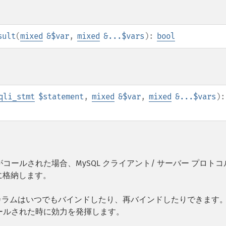
sult
(
mixed
&$var
,
mixed
&...$vars
):
bool
qli_stmt
$statement
,
mixed
&$var
,
mixed
&...$vars
):
コールされた場合、MySQL クライアント/ サーバー プロトコ
に格納します。
カラムはいつでもバインドしたり、再バインドしたりできます。
ールされた時に効力を発揮します。