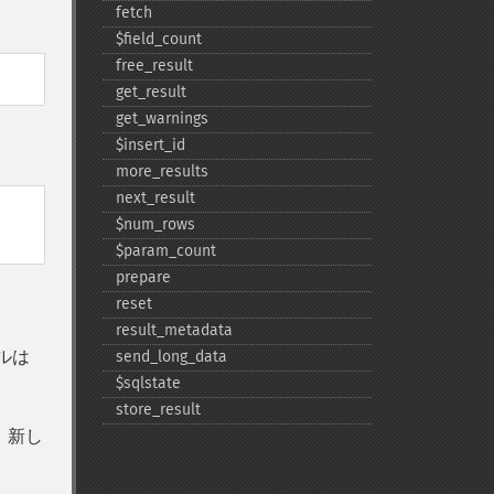
fetch
$field_​count
free_​result
get_​result
get_​warnings
$insert_​id
more_​results
next_​result
$num_​rows
$param_​count
prepare
reset
result_​metadata
ルは
send_​long_​data
$sqlstate
store_​result
 新し