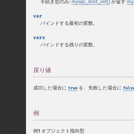
手続き型のみ:
mysqli_stmt_init()
が返す
mys
var
バインドする最初の変数。
vars
バインドする残りの変数。
戻り値
¶
成功した場合に
を、失敗した場合に
true
fals
例
¶
例1 オブジェクト指向型