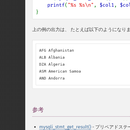
printf
(
"%s %s\n"
, 
$col1
, 
$co
}
上の例の出力は、 たとえば以下のようになり
AFG Afghanistan

ALB Albania

DZA Algeria

ASM American Samoa

AND Andorra
参考
¶
mysqli_stmt_get_result()
- プリペアドステー