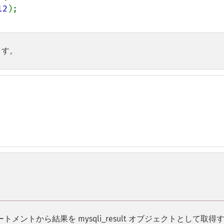
l2
);

ます。
トメントから結果を mysqli_result オブジェクトとして取得