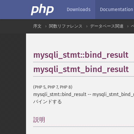
Downloads
Documentation
序文
関数リファレンス
データベース関連
mysqli_stmt::bind_result
mysqli_stmt_bind_result
(PHP 5, PHP 7, PHP 8)
mysqli_stmt::bind_result
--
mysqli_stmt_bind_
バインドする
説明
¶