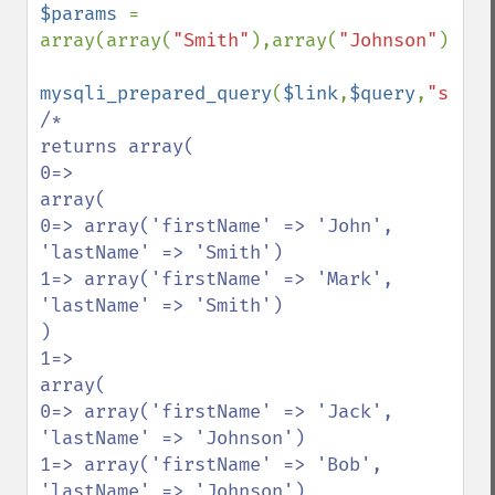
$params 
= 
array(array(
"Smith"
),array(
"Johnson"
));

mysqli_prepared_query
(
$link
,
$query
,
"s"
,
$p
/*

returns array(

0=>

array(

0=> array('firstName' => 'John', 
'lastName' => 'Smith')

1=> array('firstName' => 'Mark', 
'lastName' => 'Smith')

)

1=>

array(

0=> array('firstName' => 'Jack', 
'lastName' => 'Johnson')

1=> array('firstName' => 'Bob', 
'lastName' => 'Johnson')
