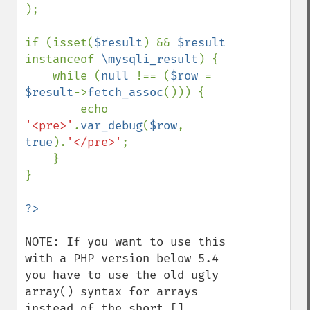
);

if (isset(
$result
) && 
$result 
instanceof 
\mysqli_result
) {

    while (
null 
!== (
$row 
= 
$result
->
fetch_assoc
())) {

        echo 
'<pre>'
.
var_debug
(
$row
, 
true
).
'</pre>'
;

    }

}

NOTE: If you want to use this 
with a PHP version below 5.4 
you have to use the old ugly 
array() syntax for arrays 
instead of the short [] 