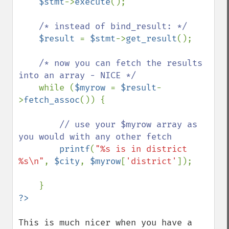
$stmt
->
execute
();

/* instead of bind_result: */

$result 
= 
$stmt
->
get_result
();

/* now you can fetch the results 
into an array - NICE */

while (
$myrow 
= 
$result
-
>
fetch_assoc
()) {

// use your $myrow array as 
you would with any other fetch

printf
(
"%s is in district 
%s\n"
, 
$city
, 
$myrow
[
'district'
]);

This is much nicer when you have a 