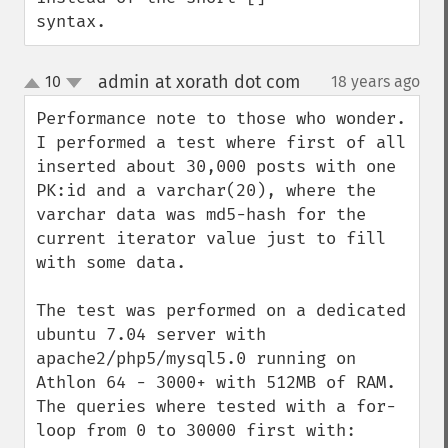
syntax.
admin at xorath dot com
10
18 years ago
¶
up
down
Performance note to those who wonder. 
I performed a test where first of all 
inserted about 30,000 posts with one 
PK:id and a varchar(20), where the 
varchar data was md5-hash for the 
current iterator value just to fill 
with some data.

The test was performed on a dedicated 
ubuntu 7.04 server with 
apache2/php5/mysql5.0 running on 
Athlon 64 - 3000+ with 512MB of RAM. 
The queries where tested with a for-
loop from 0 to 30000 first with:
