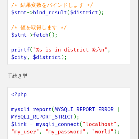
$stmt
->
bind_result
(
$district
);

$stmt
->
fetch
();

printf
(
"%s is in district %s\n"
, 
$city
, 
$district
);
手続き型
<?php

mysqli_report
(
MYSQLI_REPORT_ERROR 
| 
MYSQLI_REPORT_STRICT
$link 
= 
mysqli_connect
(
"localhost"
, 
"my_user"
, 
"my_password"
, 
"world"
);
