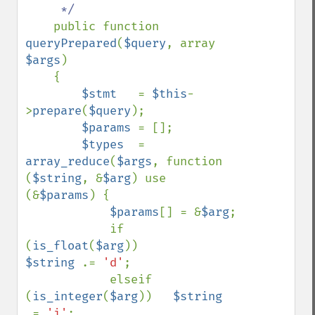
     */

public function 
queryPrepared
(
$query
, array 
$args
)

    {

$stmt   
= 
$this
-
>
prepare
(
$query
);

$params 
= [];

$types  
= 
array_reduce
(
$args
, function 
(
$string
, &
$arg
) use 
(&
$params
) {

$params
[] = &
$arg
;

            if 
(
is_float
(
$arg
))         
$string 
.= 
'd'
;

            elseif 
(
is_integer
(
$arg
))   
$string 
.= 
'i'
;
