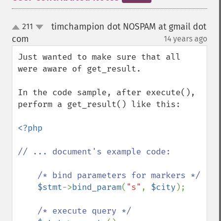
timchampion dot NOSPAM at gmail dot
211
up
down
com
14 years ago
¶
Just wanted to make sure that all 
were aware of get_result.

In the code sample, after execute(), 
perform a get_result() like this:

<?php

// ... document's example code:

    /* bind parameters for markers */

$stmt
->
bind_param
(
"s"
, 
$city
);

/* execute query */
