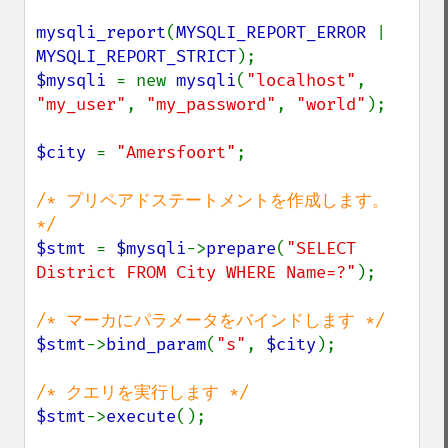
mysqli_report
(
MYSQLI_REPORT_ERROR 
| 
MYSQLI_REPORT_STRICT
$mysqli 
= new 
mysqli
(
"localhost"
, 
"my_user"
, 
"my_password"
, 
"world"
);

$city 
= 
"Amersfoort"
;

/* プリペアドステートメントを作成します。
$stmt 
= 
$mysqli
->
prepare
(
"SELECT 
District FROM City WHERE Name=?"
);

$stmt
->
bind_param
(
"s"
, 
$city
);

$stmt
->
execute
();
