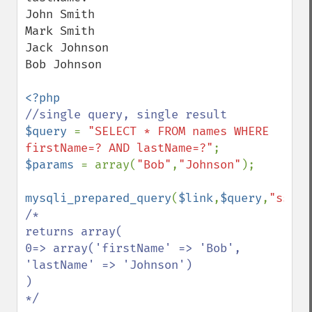
John Smith

Mark Smith

Jack Johnson

Bob Johnson

$query 
= 
"SELECT * FROM names WHERE 
firstName=? AND lastName=?"
$params 
= array(
"Bob"
,
"Johnson"
);

mysqli_prepared_query
(
$link
,
$query
,
"ss"
,
$
/*

returns array(

0=> array('firstName' => 'Bob', 
'lastName' => 'Johnson')

)

*/
