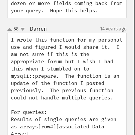
dozen or more fields coming back from 
your query.  Hope this helps.
Darren
58
14 years ago
¶
up
down
I wrote this function for my personal 
use and figured I would share it.  I 
am not sure if this is the 
appropriate forum but I wish I had 
this when I stumbled on to 
mysqli::prepare.  The function is an 
update of the function I posted 
previously.  The previous function 
could not handle multiple queries.

For queries:

Results of single queries are given 
as arrays[row#][associated Data 
Array]
