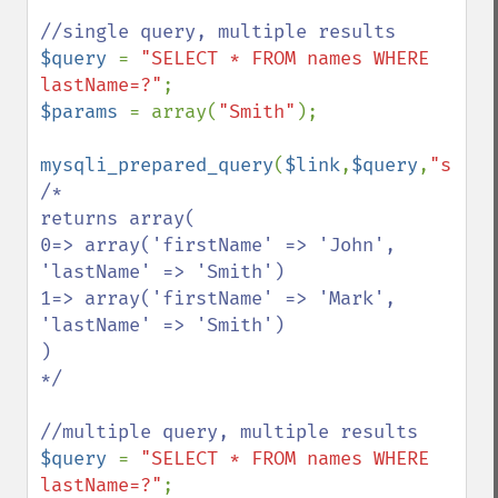
$query 
= 
"SELECT * FROM names WHERE 
lastName=?"
$params 
= array(
"Smith"
);

mysqli_prepared_query
(
$link
,
$query
,
"s"
,
$p
/*

returns array(

0=> array('firstName' => 'John', 
'lastName' => 'Smith')

1=> array('firstName' => 'Mark', 
'lastName' => 'Smith')

)

*/

$query 
= 
"SELECT * FROM names WHERE 
lastName=?"