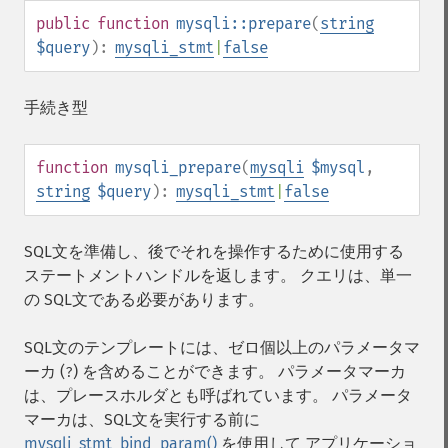
public
function
mysqli::prepare
(
string
$query
):
mysqli_stmt
|
false
手続き型
function
mysqli_prepare
(
mysqli
$mysql
,
string
$query
):
mysqli_stmt
|
false
SQL文を準備し、後でそれを操作するために使用する
ステートメントハンドルを返します。 クエリは、単一
の SQL文である必要があります。
SQL文のテンプレートには、ゼロ個以上のパラメータマ
ーカ (
) を含めることができます。 パラメータマーカ
?
は、プレースホルダとも呼ばれています。 パラメータ
マーカは、SQL文を実行する前に
mysqli_stmt_bind_param()
を使用して アプリケーショ