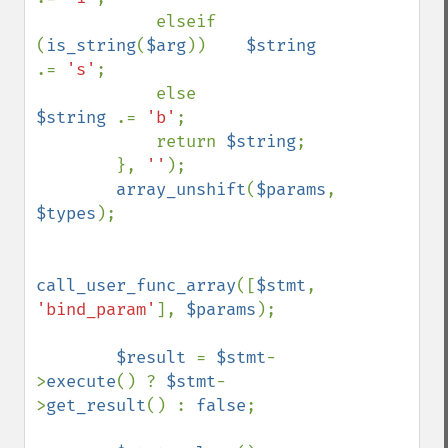
            elseif 
(
is_string
(
$arg
))    
$string 
.= 
's'
;

            else                        
$string 
.= 
'b'
;

            return 
$string
;

        }, 
''
);

array_unshift
(
$params
, 
$types
);

call_user_func_array
([
$stmt
, 
'bind_param'
], 
$params
);

$result 
= 
$stmt
-
>
execute
() ? 
$stmt
-
>
get_result
() : 
false
;
