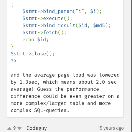
{

$stmt
->
bind_param
(
"i"
, 
$i
);

$stmt
->
execute
();

$stmt
->
bind_result
(
$id
, 
$md5
);

$stmt
->
fetch
();

    echo 
$id
;

$stmt
->
close
and the avarage page-load was lowered 
by 1.3sec, which means about 2.0 sec 
avarage! Guess the performance 
difference could be even greater on a 
more complex/larger table and more 
complex SQL-queries.
Codeguy
9
15 years ago
¶
up