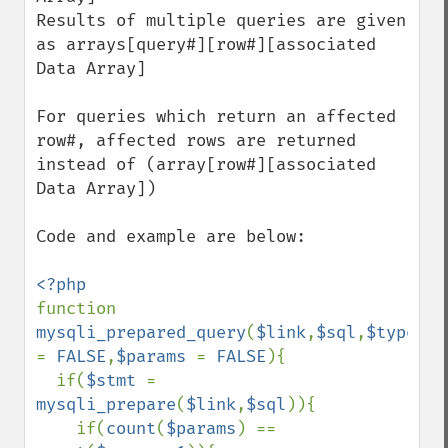
Results of multiple queries are given 
as arrays[query#][row#][associated 
Data Array]

For queries which return an affected 
row#, affected rows are returned 
instead of (array[row#][associated 
Data Array])

Code and example are below:

function 
mysqli_prepared_query
(
$link
,
$sql
,
$
= 
FALSE
,
$params 
= 
FALSE
){

  if(
$stmt 
= 
mysqli_prepare
(
$link
,
$sql
)){

    if(
count
(
$params
) == 