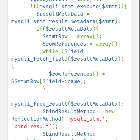
      if(
mysqli_stmt_execute
(
$stmt
)){

$resultMetaData 
= 
mysqli_stmt_result_metadata
(
$stmt
);

        if(
$resultMetaData
){                                                                               

$stmtRow 
= array();   

$rowReferences 
= array(); 

          while (
$field 
= 
mysqli_fetch_field
(
$resultMetaData
)) 
{ 

$rowReferences
[] = 
&
$stmtRow
[
$field
->
name
]; 

          }                                

mysqli_free_result
(
$resultMetaData
);

$bindResultMethod 
= new 
ReflectionMethod
(
'mysqli_stmt'
, 
'bind_result'
); 

$bindResultMethod
-