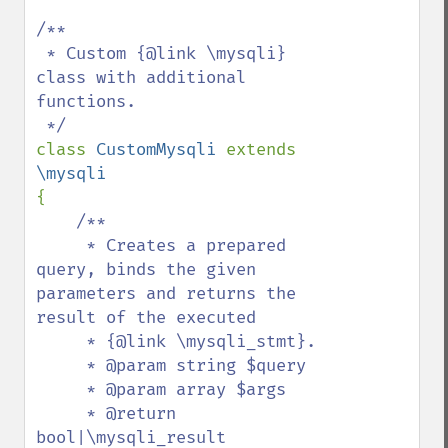
/**

 * Custom {@link \mysqli} 
class with additional 
functions.

class 
CustomMysqli 
extends 
{

/**

     * Creates a prepared 
query, binds the given 
parameters and returns the 
result of the executed

     * {@link \mysqli_stmt}.

     * @param string $query

     * @param array $args

     * @return 
bool|\mysqli_result
