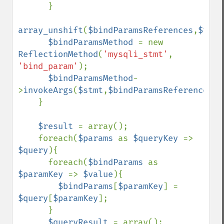
      }

array_unshift
(
$bindParamsReferences
,
$type
$bindParamsMethod 
= new 
ReflectionMethod
(
'mysqli_stmt'
, 
'bind_param'
);

$bindParamsMethod
-
>
invokeArgs
(
$stmt
,
$bindParamsReferences
);

    }

$result 
= array();

    foreach(
$params 
as 
$queryKey 
=> 
$query
){

      foreach(
$bindParams 
as 
$paramKey 
=> 
$value
){

$bindParams
[
$paramKey
] = 
$query
[
$paramKey
];

      }

$queryResult 
= array();
