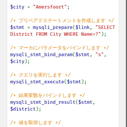
$city 
= 
"Amersfoort"
;

$stmt 
= 
mysqli_prepare
(
$link
, 
"SELECT 
District FROM City WHERE Name=?"
);

mysqli_stmt_bind_param
(
$stmt
, 
"s"
, 
$city
);

mysqli_stmt_execute
(
$stmt
);

mysqli_stmt_bind_result
(
$stmt
, 
$district
);
