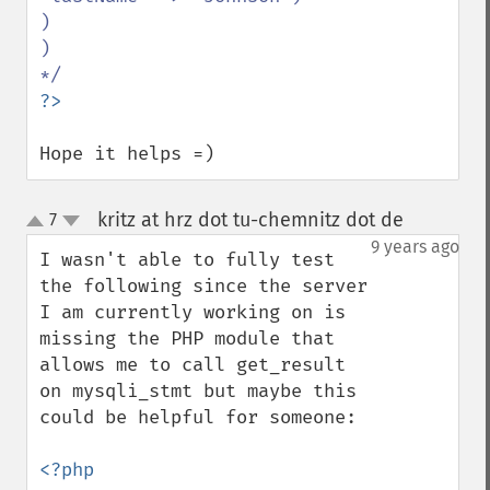
)

)

Hope it helps =)
kritz at hrz dot tu-chemnitz dot de
7
¶
up
down
9 years ago
I wasn't able to fully test 
the following since the server 
I am currently working on is 
missing the PHP module that 
allows me to call get_result 
on mysqli_stmt but maybe this 
could be helpful for someone:

<?php
