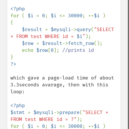
for ( 
$i 
= 
0
; 
$i 
<= 
30000
; ++
$i 
)

{

$result 
= 
$mysqli
->
query
(
"SELECT 
* FROM test WHERE id = 
$i
"
);

$row 
= 
$result
->
fetch_row
();

    echo 
$row
[
0
]; 
which gave a page-load time of about 
3.3seconds avarage, then with this 
loop:

<?php

$stmt 
= 
$mysqli
->
prepare
(
"SELECT * 
FROM test WHERE id = ?"
);

for ( 
$i 
= 
0
; 
$i 
<= 
30000
; ++
$i 
)
