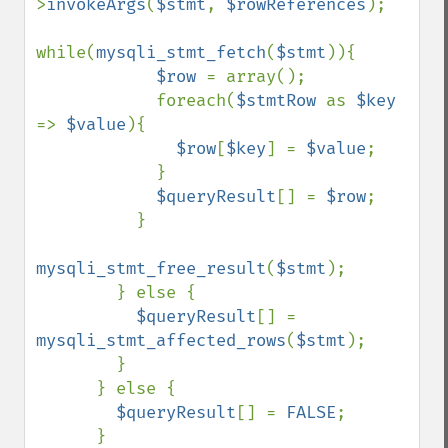
>
invokeArgs
(
$stmt
, 
$rowReferences
);

while(
mysqli_stmt_fetch
(
$stmt
)){

$row 
= array();

            foreach(
$stmtRow 
as 
$key 
=> 
$value
){

$row
[
$key
] = 
$value
;           

            }

$queryResult
[] = 
$row
;

          }

mysqli_stmt_free_result
(
$stmt
);

        } else {

$queryResult
[] = 
mysqli_stmt_affected_rows
(
$stmt
);

        }

      } else {

$queryResult
[] = 
FALSE
;

      } 
