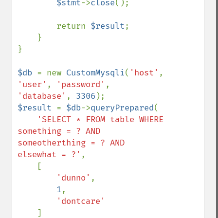
$stmt
->
close
();

        return 
$result
;

    }

}

$db 
= new 
CustomMysqli
(
'host'
, 
'user'
, 
'password'
, 
'database'
, 
3306
$result 
= 
$db
->
queryPrepared
(

'SELECT * FROM table WHERE 
something = ? AND 
someotherthing = ? AND 
elsewhat = ?'
,

    [

'dunno'
,

1
,

'dontcare'

]
