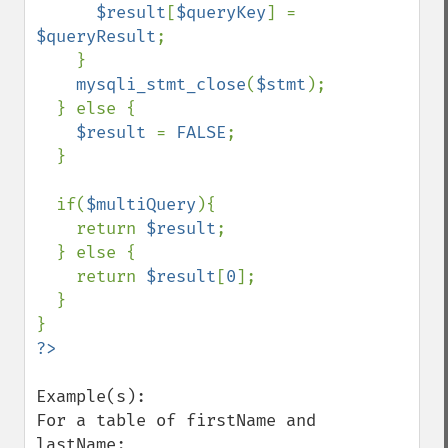
$result
[
$queryKey
] = 
$queryResult
;

    }

mysqli_stmt_close
(
$stmt
);   

  } else {

$result 
= 
FALSE
;

  }

  if(
$multiQuery
){

    return 
$result
;

  } else {

    return 
$result
[
0
];

  }

Example(s):

For a table of firstName and 
lastName:
