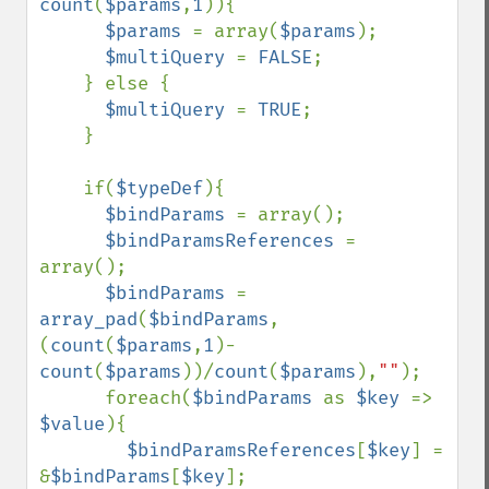
count
(
$params
,
1
)){

$params 
= array(
$params
);

$multiQuery 
= 
FALSE
;

    } else {

$multiQuery 
= 
TRUE
;

    }  

    if(
$typeDef
){

$bindParams 
= array();    

$bindParamsReferences 
= 
array();

$bindParams 
= 
array_pad
(
$bindParams
,
(
count
(
$params
,
1
)-
count
(
$params
))/
count
(
$params
),
""
);         

      foreach(
$bindParams 
as 
$key 
=> 
$value
){

$bindParamsReferences
[
$key
] = 
&
$bindParams
[
$key
];  
