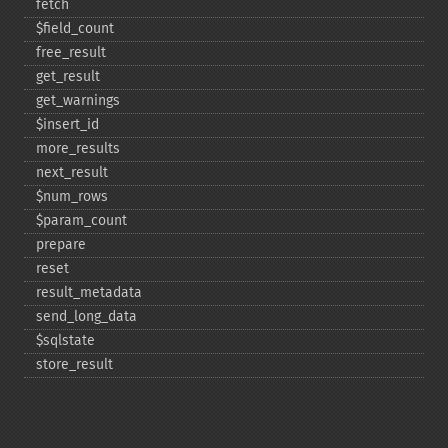
fetch
$field_​count
free_​result
get_​result
get_​warnings
$insert_​id
more_​results
next_​result
$num_​rows
$param_​count
prepare
reset
result_​metadata
send_​long_​data
$sqlstate
store_​result