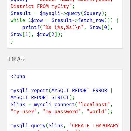
District FROM myCity"
$result 
= 
$mysqli
->
query
(
$query
);

while (
$row 
= 
$result
->
fetch_row
()) {

printf
(
"%s (%s,%s)\n"
, 
$row
[
0
], 
$row
[
1
], 
$row
[
2
]);

}
手続き型
<?php

mysqli_report
(
MYSQLI_REPORT_ERROR 
| 
MYSQLI_REPORT_STRICT
$link 
= 
mysqli_connect
(
"localhost"
, 
"my_user"
, 
"my_password"
, 
"world"
);

mysqli_query
(
$link
, 
"CREATE TEMPORARY 