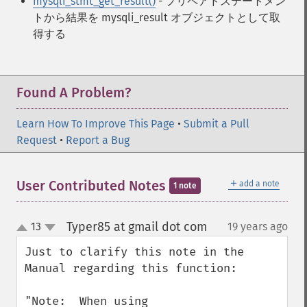
mysqli_stmt_get_result()
- プリペアドステートメン
トから結果を mysqli_result オブジェクトとして取
得する
Found A Problem?
Learn How To Improve This Page
•
Submit a Pull
Request
•
Report a Bug
＋
User Contributed Notes
add a note
1 note
Typer85 at gmail dot com
13
19 years ago
¶
up
down
Just to clarify this note in the 
Manual regarding this function:

"Note:  When using 