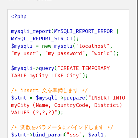
<?php

mysqli_report
(
MYSQLI_REPORT_ERROR 
| 
MYSQLI_REPORT_STRICT
$mysqli 
= new 
mysqli
(
"localhost"
, 
"my_user"
, 
"my_password"
, 
"world"
);

$mysqli
->
query
(
"CREATE TEMPORARY 
TABLE myCity LIKE City"
);

$stmt 
= 
$mysqli
->
prepare
(
"INSERT INTO 
myCity (Name, CountryCode, District) 
VALUES (?,?,?)"
);

$stmt
->
bind_param
(
"sss"
, 
$val1
, 