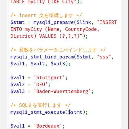
TABLE myCity LIKE City"
);

$stmt 
= 
mysqli_prepare
(
$link
, 
"INSERT 
INTO myCity (Name, CountryCode, 
District) VALUES (?,?,?)"
);

mysqli_stmt_bind_param
(
$stmt
, 
"sss"
, 
$val1
, 
$val2
, 
$val3
);

$val1 
= 
'Stuttgart'
$val2 
= 
'DEU'
$val3 
= 
'Baden-Wuerttemberg'
;

mysqli_stmt_execute
(
$stmt
);

$val1 
= 
'Bordeaux'