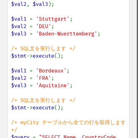
$val2
, 
$val3
);

$val1 
= 
'Stuttgart'
$val2 
= 
'DEU'
$val3 
= 
'Baden-Wuerttemberg'
;

$stmt
->
execute
();

$val1 
= 
'Bordeaux'
$val2 
= 
'FRA'
$val3 
= 
'Aquitaine'
;

$stmt
->
execute
();

/* myCity テーブルから全ての行を取得します 
$query 
= 
"SELECT Name, CountryCode, 