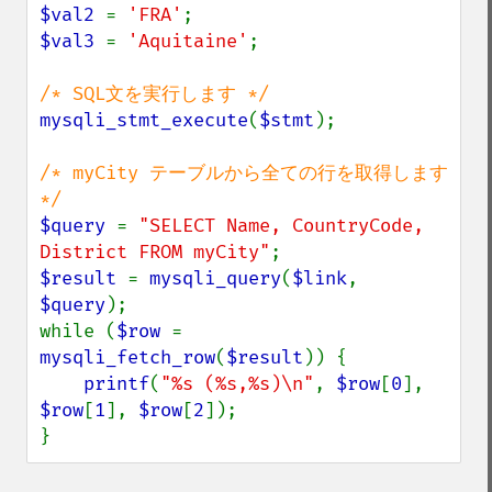
$val2 
= 
'FRA'
$val3 
= 
'Aquitaine'
;

mysqli_stmt_execute
(
$stmt
);

/* myCity テーブルから全ての行を取得します 
$query 
= 
"SELECT Name, CountryCode, 
District FROM myCity"
$result 
= 
mysqli_query
(
$link
, 
$query
);

while (
$row 
= 
mysqli_fetch_row
(
$result
)) {

printf
(
"%s (%s,%s)\n"
, 
$row
[
0
], 
$row
[
1
], 
$row
[
2
]);

}