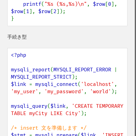
printf
(
"%s (%s,%s)\n"
, 
$row
[
0
], 
$row
[
1
], 
$row
[
2
]);

}
手続き型
<?php

mysqli_report
(
MYSQLI_REPORT_ERROR 
| 
MYSQLI_REPORT_STRICT
$link 
= 
mysqli_connect
(
'localhost'
, 
'my_user'
, 
'my_password'
, 
'world'
);

mysqli_query
(
$link
, 
'CREATE TEMPORARY 
TABLE myCity LIKE City'
);

$stmt 
= 
mysqli_prepare
(
$link
, 
'INSERT 