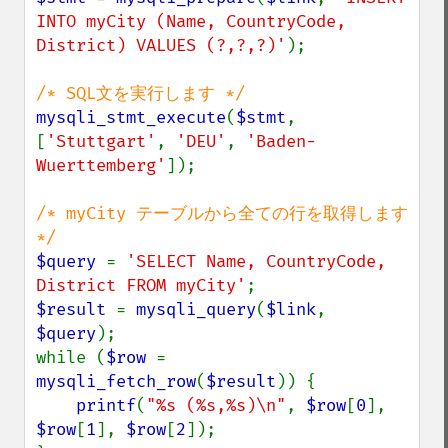
INTO myCity (Name, CountryCode, 
District) VALUES (?,?,?)'
);

mysqli_stmt_execute
(
$stmt
, 
[
'Stuttgart'
, 
'DEU'
, 
'Baden-
Wuerttemberg'
]);

/* myCity テーブルから全ての行を取得します 
$query 
= 
'SELECT Name, CountryCode, 
District FROM myCity'
$result 
= 
mysqli_query
(
$link
, 
$query
);

while (
$row 
= 
mysqli_fetch_row
(
$result
)) {

printf
(
"%s (%s,%s)\n"
, 
$row
[
0
], 
$row
[
1
], 
$row
[
2
]);
