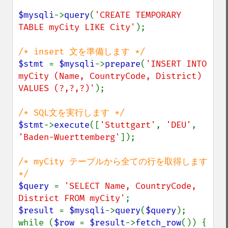
$mysqli
->
query
(
'CREATE TEMPORARY 
TABLE myCity LIKE City'
);

$stmt 
= 
$mysqli
->
prepare
(
'INSERT INTO 
myCity (Name, CountryCode, District) 
VALUES (?,?,?)'
);

$stmt
->
execute
([
'Stuttgart'
, 
'DEU'
, 
'Baden-Wuerttemberg'
]);

/* myCity テーブルから全ての行を取得します 
$query 
= 
'SELECT Name, CountryCode, 
District FROM myCity'
$result 
= 
$mysqli
->
query
(
$query
);

while (
$row 
= 
$result
->
fetch_row
()) {
