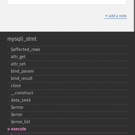
＋
add a note
mysqli_stmt
$affected_​rows
attr_​get
attr_​set
bind_​param
bind_​result
close
_​_​construct
data_​seek
$errno
$error
$error_​list
execute