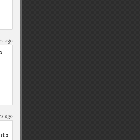
rs ago
 
rs ago
to 