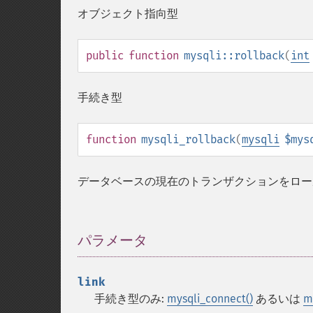
オブジェクト指向型
public
function
mysqli::rollback
(
int
手続き型
function
mysqli_rollback
(
mysqli
$mys
データベースの現在のトランザクションをロー
パラメータ
¶
link
手続き型のみ:
mysqli_connect()
あるいは
my