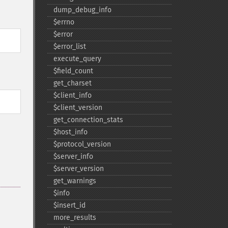
dump_​debug_​info
$errno
$error
$error_​list
execute_​query
$field_​count
get_​charset
$client_​info
$client_​version
get_​connection_​stats
$host_​info
$protocol_​version
$server_​info
$server_​version
get_​warnings
$info
$insert_​id
more_​results