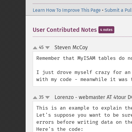
Learn How To Improve This Page
•
Submit a Pul
User Contributed Notes
4 notes
Steven McCoy
45
¶
up
down
Remember that MyISAM tables do no
I just drove myself crazy for an
with my code - meanwhile it was 
Lorenzo - webmaster AT 4tour DO
35
up
down
This is an example to explain th
Let's suppose you want to be sur
errors before writing data on the
Here's the code:
