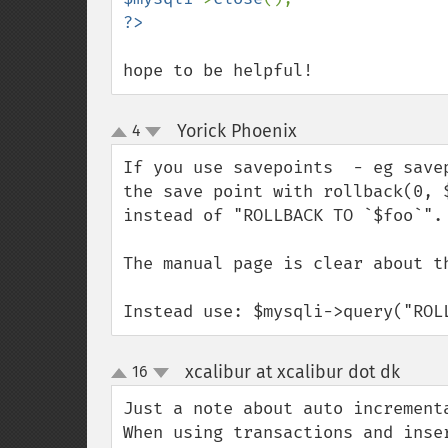
hope to be helpful!
Yorick Phoenix
4
¶
up
down
If you use savepoints  - eg save
the save point with rollback(0, 
instead of "ROLLBACK TO `$foo`". 
The manual page is clear about th
Instead use: $mysqli->query("ROL
xcalibur at xcalibur dot dk
16
¶
up
down
Just a note about auto incrementa
When using transactions and inse