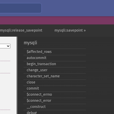
 mysqli::release_savepoint
mysqli::savepoint »
mysqli
$affected_​rows
autocommit
begin_​transaction
change_​user
character_​set_​name
close
commit
$connect_​errno
$connect_​error
_​_​construct
debug