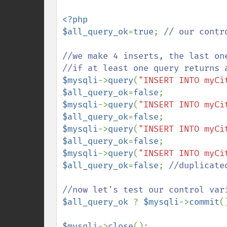
<?php

$all_query_ok
=
true
; 
// our contro
//we make 4 inserts, the last one
$mysqli
->
query
(
"INSERT INTO myCi
$all_query_ok
=
false
$mysqli
->
query
(
"INSERT INTO myCi
$all_query_ok
=
false
$mysqli
->
query
(
"INSERT INTO myCi
$all_query_ok
=
false
$mysqli
->
query
(
"INSERT INTO myCi
$all_query_ok
=
false
; 
//duplicate
$all_query_ok 
? 
$mysqli
->
commit
(
$mysqli
->
close