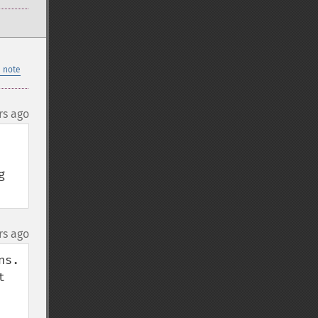
 note
rs ago
 
rs ago
s.

 