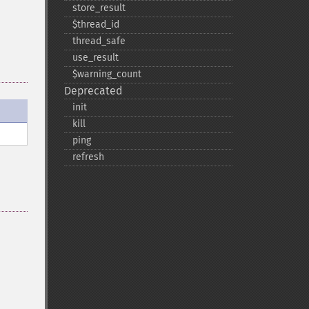
store_​result
$thread_​id
thread_​safe
use_​result
$warning_​count
Deprecated
init
kill
ping
refresh