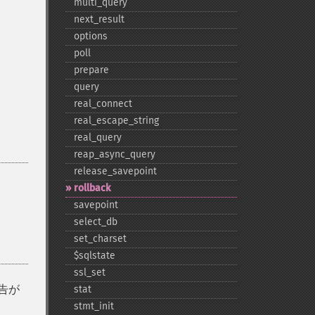
multi_​query
next_​result
options
poll
prepare
query
real_​connect
real_​escape_​string
real_​query
reap_​async_​query
release_​savepoint
rollback
savepoint
select_​db
set_​charset
$sqlstate
ssl_​set
告が
stat
stmt_​init