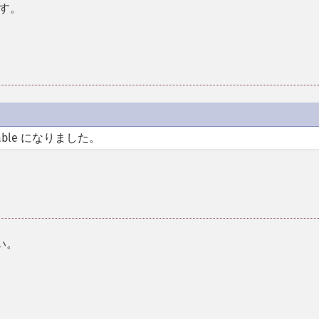
す。
able になりました。
い。