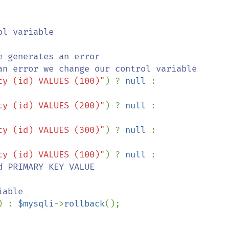
l variable

 generates an error

ty (id) VALUES (100)"
) ? 
null 
: 
ty (id) VALUES (200)"
) ? 
null 
: 
ty (id) VALUES (300)"
) ? 
null 
: 
ty (id) VALUES (100)"
) ? 
null 
: 
d PRIMARY KEY VALUE

) : 
$mysqli
->
rollback
();
