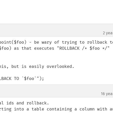
2 yea
point($foo) - be wary of trying to rollback to
$foo) as that executes "ROLLBACK /* $foo */" 


is, but is easily overlooked.

LBACK TO `$foo`");
16 yea
l ids and rollback.

rting into a table containing a column with au