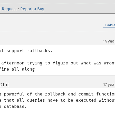
l Request
•
Report a Bug
＋
add a
14 yea
t support rollbacks.

 afternoon trying to figure out what was wrong
fine all along
T it
17 yea
¶
e powerful of the rollback and commit function
e that all queries have to be executed without
 database.
