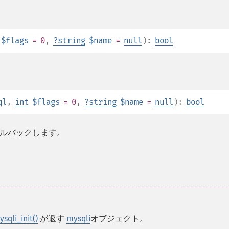
$flags
= 0
,
?
string
$name
=
null
):
bool
ql
,
int
$flags
= 0
,
?
string
$name
=
null
):
bool
ルバックします。
sqli_init()
が返す
mysqli
オブジェクト。