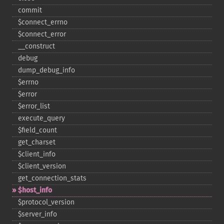
commit
$connect_​errno
$connect_​error
_​_​construct
debug
dump_​debug_​info
$errno
$error
$error_​list
execute_​query
$field_​count
get_​charset
$client_​info
$client_​version
get_​connection_​stats
$host_​info
$protocol_​version
$server_​info