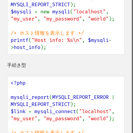
MYSQLI_REPORT_STRICT
$mysqli 
= new 
mysqli
(
"localhost"
, 
"my_user"
, 
"my_password"
, 
"world"
);

printf
(
"Host info: %s\n"
, 
$mysqli
-
>
host_info
);
手続き型
<?php

mysqli_report
(
MYSQLI_REPORT_ERROR 
| 
MYSQLI_REPORT_STRICT
$link 
= 
mysqli_connect
(
"localhost"
, 
"my_user"
, 
"my_password"
, 
"world"
);
