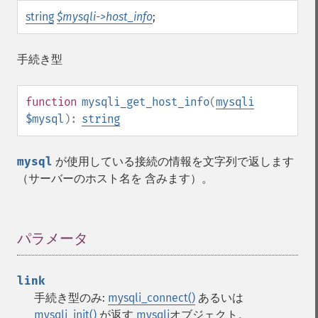
string
$mysqli->host_info
;
手続き型
function
mysqli_get_host_info
(
mysqli
$mysql
):
string
mysql
が使用している接続の情報を文字列で返します
（サーバーのホスト名を 含みます）。
パラメータ
¶
link
手続き型のみ:
mysqli_connect()
あるいは
mysqli_init()
が返す
mysqli
オブジェクト。