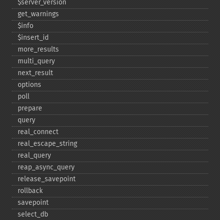
$server_​version
get_​warnings
$info
$insert_​id
more_​results
multi_​query
next_​result
options
poll
prepare
query
real_​connect
real_​escape_​string
real_​query
reap_​async_​query
release_​savepoint
rollback
savepoint
select_​db