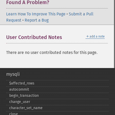
Found A Problem?
Learn How To Improve This Page
•
Submit a Pull
Request
•
Report a Bug
＋
User Contributed Notes
add a note
There are no user contributed notes for this page.
mysqli
$affected_​rows
autocommit
begin_​transaction
change_​user
character_​set_​name
close