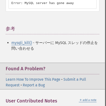
Error: MySQL server has gone away
参考
¶
mysqli_kill()
- サーバーに MySQL スレッドの停止を
問い合わせる
Found A Problem?
Learn How To Improve This Page
•
Submit a Pull
Request
•
Report a Bug
＋
User Contributed Notes
add a note