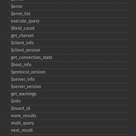
$error
$error_​list
execute_​query
$field_​count
get_​charset
$client_​info
$client_​version
get_​connection_​stats
$host_​info
$protocol_​version
$server_​info
$server_​version
get_​warnings
$info
$insert_​id
more_​results
multi_​query
next_​result