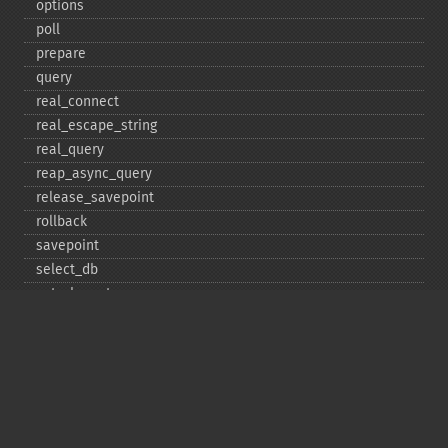
options
poll
prepare
query
real_​connect
real_​escape_​string
real_​query
reap_​async_​query
release_​savepoint
rollback
savepoint
select_​db
set_​charset
$sqlstate
ssl_​set
stat
stmt_​init
store_​result
$thread_​id