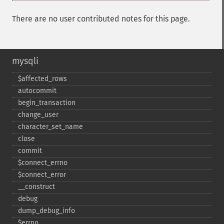
There are no user contributed notes for this page.
mysqli
$affected_​rows
autocommit
begin_​transaction
change_​user
character_​set_​name
close
commit
$connect_​errno
$connect_​error
_​_​construct
debug
dump_​debug_​info
$errno