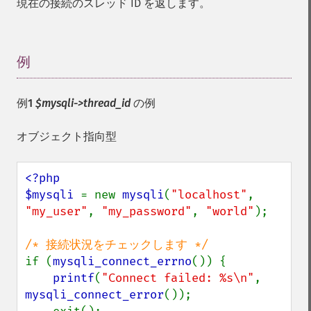
現在の接続のスレッド ID を返します。
例
¶
例1
$mysqli->thread_id
の例
オブジェクト指向型
<?php

$mysqli 
= new 
mysqli
(
"localhost"
, 
"my_user"
, 
"my_password"
, 
"world"
);

if (
mysqli_connect_errno
()) {

printf
(
"Connect failed: %s\n"
, 
mysqli_connect_error
());
