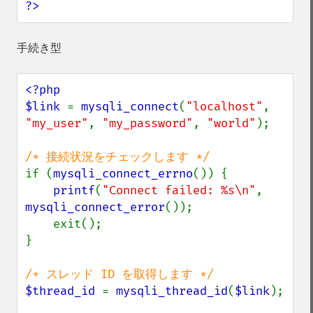
?>
手続き型
<?php

$link 
= 
mysqli_connect
(
"localhost"
, 
"my_user"
, 
"my_password"
, 
"world"
);

if (
mysqli_connect_errno
()) {

printf
(
"Connect failed: %s\n"
, 
mysqli_connect_error
());

    exit();

}

$thread_id 
= 
mysqli_thread_id
(
$link
);
