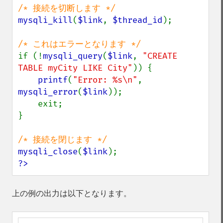
mysqli_kill
(
$link
, 
$thread_id
);

if (!
mysqli_query
(
$link
, 
"CREATE 
TABLE myCity LIKE City"
)) {

printf
(
"Error: %s\n"
, 
mysqli_error
(
$link
));

    exit;

}

mysqli_close
(
$link
?>
上の例の出力は以下となります。