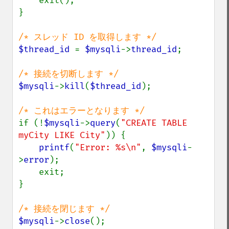
    exit();

}

$thread_id 
= 
$mysqli
->
thread_id
;

$mysqli
->
kill
(
$thread_id
);

if (!
$mysqli
->
query
(
"CREATE TABLE 
myCity LIKE City"
)) {

printf
(
"Error: %s\n"
, 
$mysqli
-
>
error
);

    exit;

}

$mysqli
->
close