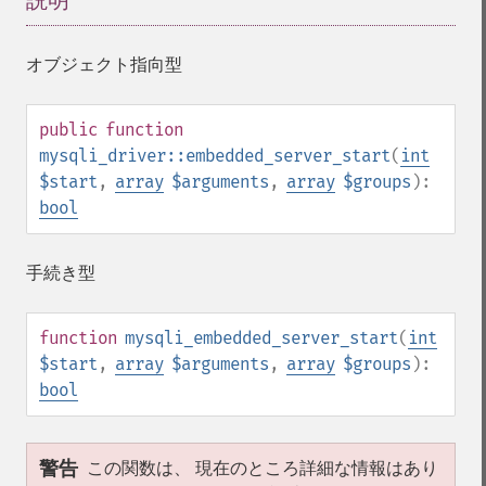
説明
¶
オブジェクト指向型
public
function
mysqli_driver::embedded_server_start
(
int
$start
,
array
$arguments
,
array
$groups
):
bool
手続き型
function
mysqli_embedded_server_start
(
int
$start
,
array
$arguments
,
array
$groups
):
bool
警告
この関数は、 現在のところ詳細な情報はあり