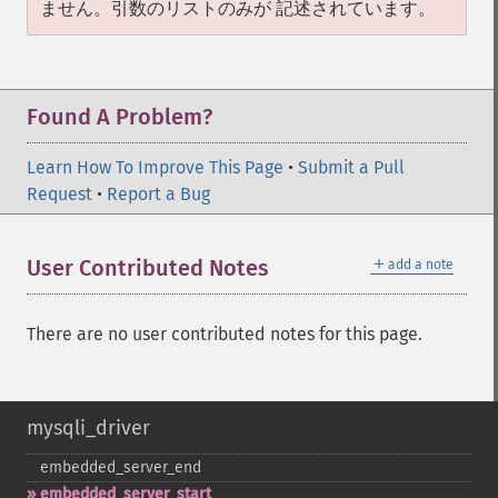
ません。引数のリストのみが 記述されています。
Found A Problem?
Learn How To Improve This Page
•
Submit a Pull
Request
•
Report a Bug
＋
User Contributed Notes
add a note
There are no user contributed notes for this page.
mysqli_driver
embedded_​server_​end
embedded_​server_​start