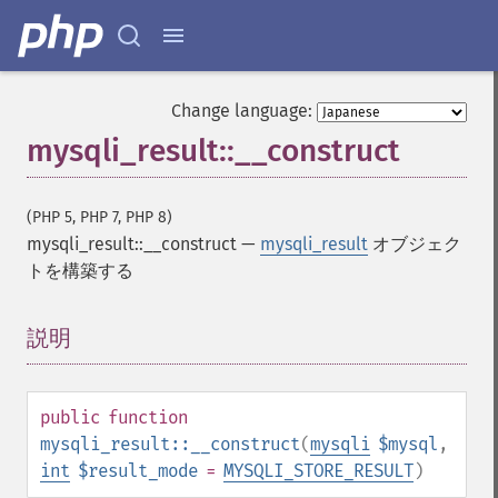
Change language:
mysqli_result::__construct
(PHP 5, PHP 7, PHP 8)
mysqli_result::__construct
—
mysqli_result
オブジェク
トを構築する
説明
¶
public
function
mysqli_result::__construct
(
mysqli
$mysql
,
int
$result_mode
=
MYSQLI_STORE_RESULT
)