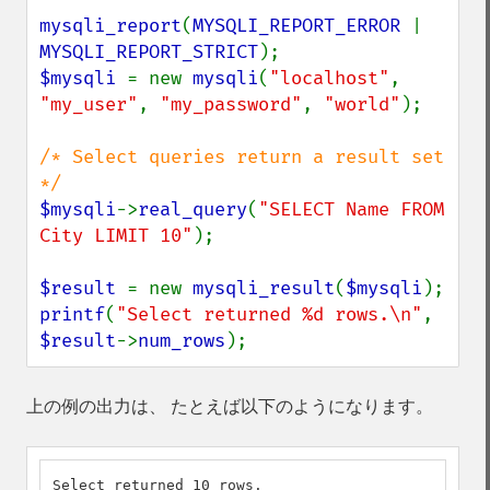
mysqli_report
(
MYSQLI_REPORT_ERROR 
| 
MYSQLI_REPORT_STRICT
$mysqli 
= new 
mysqli
(
"localhost"
, 
"my_user"
, 
"my_password"
, 
"world"
);

/* Select queries return a result set 
$mysqli
->
real_query
(
"SELECT Name FROM 
City LIMIT 10"
);

$result 
= new 
mysqli_result
(
$mysqli
printf
(
"Select returned %d rows.\n"
, 
$result
->
num_rows
);
上の例の出力は、 たとえば以下のようになります。
Select returned 10 rows.