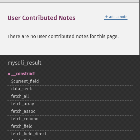
＋
User Contributed Notes
add a note
There are no user contributed notes for this page.
mysqli_result
_​_​construct
$current_​field
data_​seek
fetch_​all
fetch_​array
fetch_​assoc
fetch_​column
fetch_​field
fetch_​field_​direct