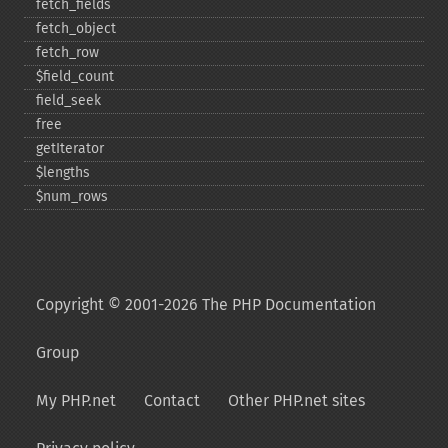
fetch_​fields
fetch_​object
fetch_​row
$field_​count
field_​seek
free
getIterator
$lengths
$num_​rows
Copyright © 2001-2026 The PHP Documentation
Group
My PHP.net
Contact
Other PHP.net sites