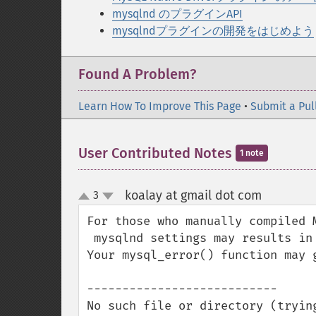
mysqlnd のプラグインAPI
mysqlndプラグインの開発をはじめよう
Found A Problem?
Learn How To Improve This Page
•
Submit a Pul
User Contributed Notes
1 note
koalay at gmail dot com
3
¶
up
down
For those who manually compiled M
 mysqlnd settings may results in error.

Your mysql_error() function may g
---------------------------

No such file or directory (tryin