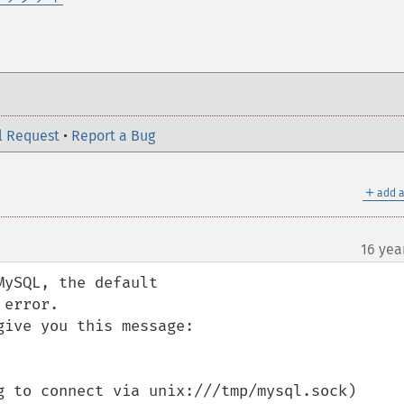
l Request
•
Report a Bug
＋
add a
16 yea
ySQL, the default

ive you this message: 

g to connect via unix:///tmp/mysql.sock)
