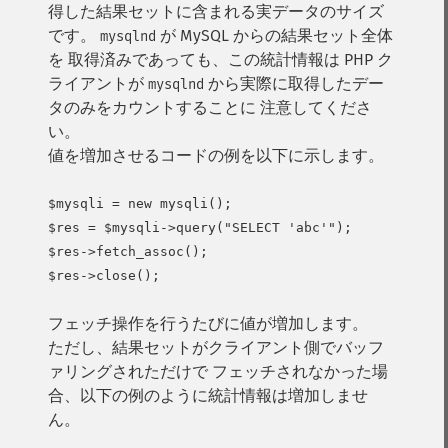
得した結果セットに含まれる実データのサイズ
です。
が MySQL からの結果セット全体
mysqlnd
を 取得済みであっても、この統計情報は PHP ク
ライアントが
から実際に取得したデー
mysqlnd
タのみをカウントすることに 注意してくださ
い。
値を増加させるコードの例を以下に示します。
$mysqli = new mysqli();

$res = $mysqli->query("SELECT 'abc'");

$res->fetch_assoc();

フェッチ操作を行うたびに値が増加します。
ただし、結果セットがクライアント側でバッフ
ァリングされただけで フェッチされなかった場
合、以下の例のように統計情報は増加しませ
ん。