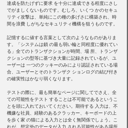
達成を防たげずに要求 を十分に達成できる程度にさし
でがましくないものです。むしろ、いくつ かのセキュ
リティ攻撃は、単純にこの種の多げさに構築され、時
間を浪費 しがちなセキュリティ機構を狙うものです。
記憶するに値する言葉として次のようなものがありま
す。「システムは鎖 の最も弱い輪と同程度に優れてい
る」全てのトランザクションが時間、場 所、トランザ
クションの型等に基づき大量に記録されているが、ユ
ーザーは 一つのクッキーのみにより認証されている場
合、ユーザーとそのトランザク ションログの結び付き
の確実性はかなり弱くなります。
テストの際に、最も簡単なページに関してでさえ、全
ての可能性をテスト することは不可能であるというこ
とを頭に入れておいてください。期待する 入力は、不
機嫌な社員、経験のあるクラッカー、キーボードの上
を歩く家 の猫による入力とは全く無関係でしょう。こ
れが、想定外のデータが入力 される可能性がある場所