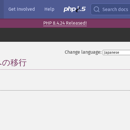
Get Involved
Help
Search docs
PHP 8.4.24 Released!
Change language:
x への移行
¶