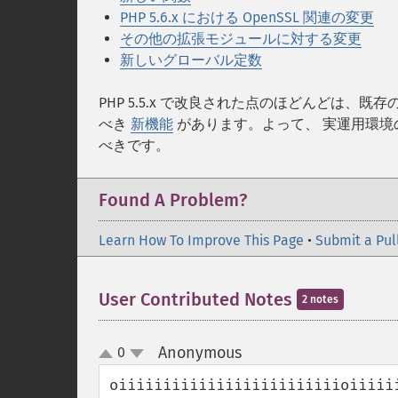
PHP 5.6.x における OpenSSL 関連の変更
その他の拡張モジュールに対する変更
新しいグローバル定数
PHP 5.5.x で改良された点のほどんどは、
べき
新機能
があります。よって、 実運用環境
べきです。
Found A Problem?
Learn How To Improve This Page
•
Submit a Pul
User Contributed Notes
2 notes
Anonymous
0
¶
up
down
oiiiiiiiiiiiiiiiiiiiiiiiiioiiiii