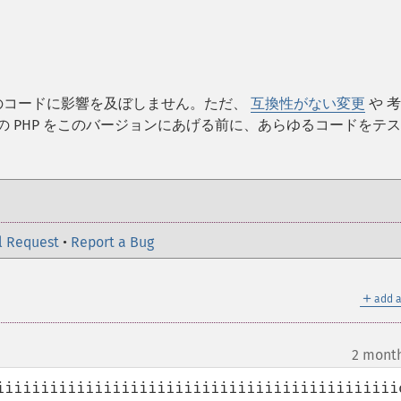
既存のコードに影響を及ぼしません。ただ、
互換性がない変更
や 
の PHP をこのバージョンにあげる前に、あらゆるコードをテ
l Request
•
Report a Bug
＋
add a
2 mont
iiiiiiiiiiiiiiiiiiiiiiiiiiiiiiiiiiiiiiiiiiiii