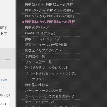
PHP 7.1.x から PHP 7.2.x への移行
PHP 7.0.x から PHP 7.1.x への移行
PHP 5.6.x から PHP 7.0.x への移行
PHP 5.5.x から PHP 5.6.x への移行
考慮す
PHP のデバッグ
ストす
Configure オプション
php.ini ディレクティブ
拡張モジュールの一覧/分類
関数エイリアスのリスト
予約語の一覧
リソース型の一覧
利用できるフィルタのリスト
サポートされるソケットトランスポ
ートのリスト
 note
PHP 型の比較表
パーサートークンの一覧
hs ago
ユーザーレベルでの命名の手引き
マニュアルについて
oiiiiiiiiiiiiiiiiiiiiiiiiiiiiiiiiiii