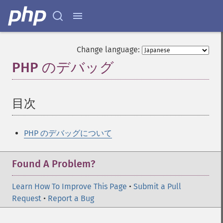
Change language:
PHP のデバッグ
¶
目次
¶
PHP のデバッグについて
Found A Problem?
Learn How To Improve This Page
•
Submit a Pull
Request
•
Report a Bug