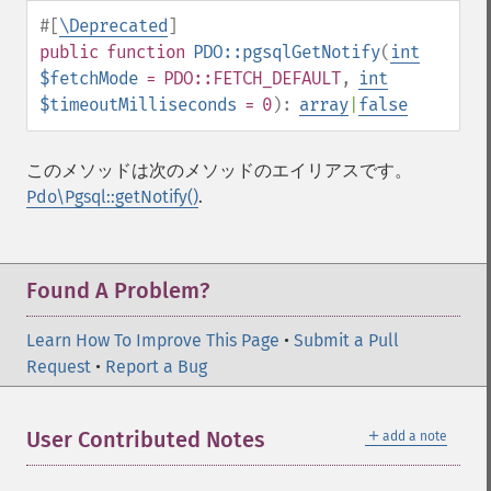
#[
\Deprecated
]
public
function
PDO::pgsqlGetNotify
(
int
$fetchMode
= PDO::FETCH_DEFAULT
,
int
$timeoutMilliseconds
= 0
):
array
|
false
このメソッドは次のメソッドのエイリアスです。
Pdo\Pgsql::getNotify()
.
Found A Problem?
Learn How To Improve This Page
•
Submit a Pull
Request
•
Report a Bug
＋
User Contributed Notes
add a note