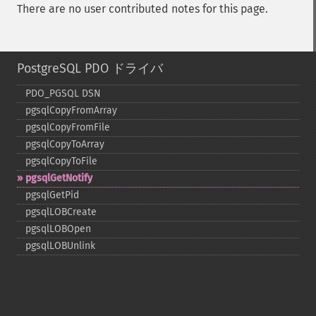
There are no user contributed notes for this page.
PostgreSQL PDO ドライバ
PDO_​PGSQL DSN
pgsqlCopyFromArray
pgsqlCopyFromFile
pgsqlCopyToArray
pgsqlCopyToFile
pgsqlGetNotify
pgsqlGetPid
pgsqlLOBCreate
pgsqlLOBOpen
pgsqlLOBUnlink