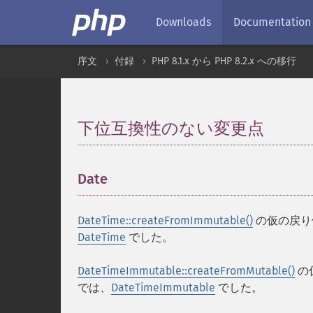
Downloads
Documentation
序文
付録
PHP 8.1.x から PHP 8.2.x への移行
下位互換性のない変更点
¶
Date
¶
DateTime::createFromImmutable()
の仮の戻り
DateTime
でした。
DateTimeImmutable::createFromMutable()
の
では、
DateTimeImmutable
でした。