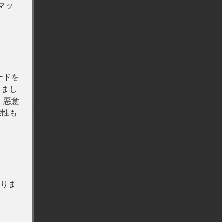
マッ
ードを
りまし
、悪意
能性も
なりま