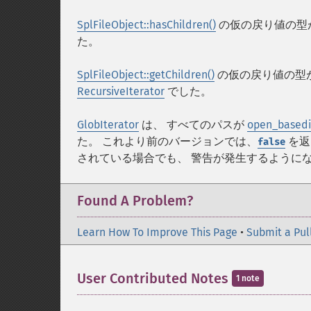
SplFileObject::hasChildren()
の仮の戻り値の型
た。
SplFileObject::getChildren()
の仮の戻り値の型
RecursiveIterator
でした。
GlobIterator
は、 すべてのパスが
open_basedi
た。 これより前のバージョンでは、
を返
false
されている場合でも、 警告が発生するように
Found A Problem?
Learn How To Improve This Page
•
Submit a Pul
User Contributed Notes
1 note