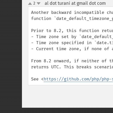
al dot turani at gmail dot com
2
¶
up
down
Another backward incompatible ch
function `date_default_timezone_
Prior to 8.2, this function retur
- Time zone set by `date_default_
- Time zone specified in `date.ti
- Current time zone, if none of a
From 8.2 onward, if neither of t
returns UTC. This breaks scenari
See <
https://github.com/php/php-