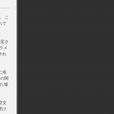
。 こ
れて
設定さ
ラメ
され
に依
らの関
た場
空文
受け