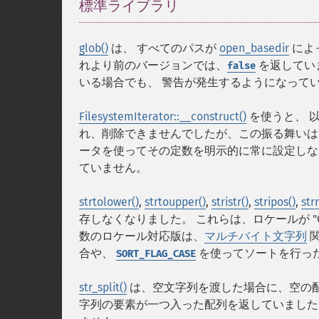
標準ライブラリ
¶
glob()
は、 すべてのパスが
open_basedir
によ
れより前のバージョンでは、
を返してい
false
いる場合でも、 警告が発生するようになって
FilesystemIterator::__construct()
を使うと、 
れ、削除できませんでしたが、この振る舞いは
ータを使ってその定数を明示的に常に設定し
ていません。
strtolower()
,
strtoupper()
,
stristr()
,
stripos()
,
str
存しなくなりました。 これらは、ロケールが "C
数のロケール対応版は、
マルチバイト文字列
関
合や、
を使ってソートを行った
SORT_FLAG_CASE
str_split()
は、空文字列を渡した場合に、空の配
字列の要素が一つ入った配列を返していまし