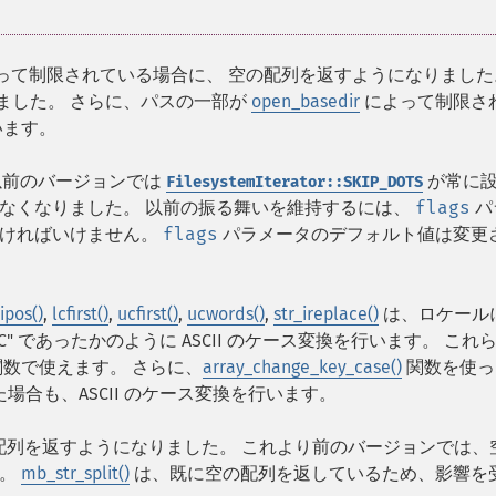
って制限されている場合に、 空の配列を返すようになりました
ました。 さらに、パスの一部が
open_basedir
によって制限さ
います。
以前のバージョンでは
が常に
FilesystemIterator::SKIP_DOTS
なくなりました。 以前の振る舞いを維持するには、
flags
パ
なければいけません。
flags
パラメータのデフォルト値は変更
ripos()
,
lcfirst()
,
ucfirst()
,
ucwords()
,
str_ireplace()
は、ロケール
" であったかのように ASCII のケース変換を行います。 これ
数で使えます。 さらに、
array_change_key_case()
関数を使っ
場合も、ASCII のケース変換を行います。
列を返すようになりました。 これより前のバージョンでは、
た。
mb_str_split()
は、既に空の配列を返しているため、影響を