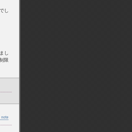
でし
まし
制限
 note