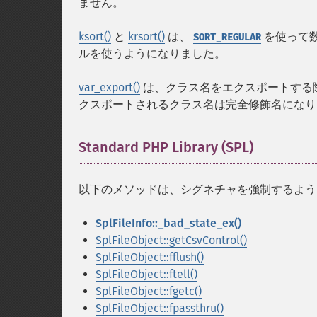
ません。
ksort()
と
krsort()
は、
を使って数
SORT_REGULAR
ルを使うようになりました。
var_export()
は、クラス名をエクスポートする際
クスポートされるクラス名は完全修飾名になり
Standard PHP Library (SPL)
¶
以下のメソッドは、シグネチャを強制するよう
SplFileInfo::_bad_state_ex()
SplFileObject::getCsvControl()
SplFileObject::fflush()
SplFileObject::ftell()
SplFileObject::fgetc()
SplFileObject::fpassthru()