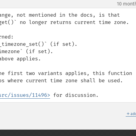
10 mont
ange, not mentioned in the docs, is that 
get()` no longer returns current time zone.

ned:

timezone_set()` (if set).

mezone` (if set).

bove applies.

he first two variants applies, this function 
os where current time zone shall be used.

src/issues/11496>
 for discussion.
＋
add