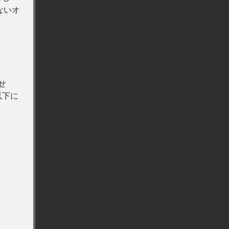
ないオ
せ
以下に