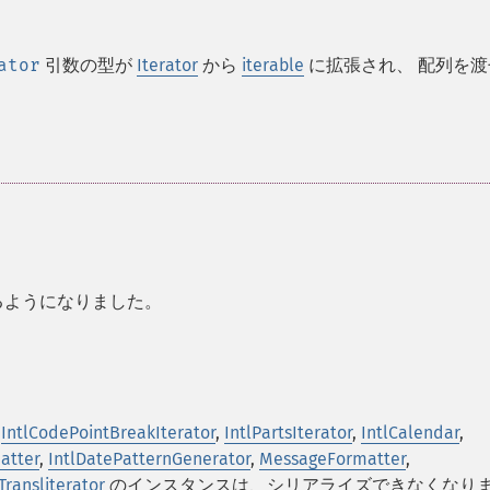
ator
引数の型が
Iterator
から
iterable
に拡張され、 配列を渡
るようになりました。
,
IntlCodePointBreakIterator
,
IntlPartsIterator
,
IntlCalendar
,
atter
,
IntlDatePatternGenerator
,
MessageFormatter
,
Transliterator
のインスタンスは、シリアライズできなくなり