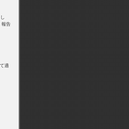
まし
く報告
して適