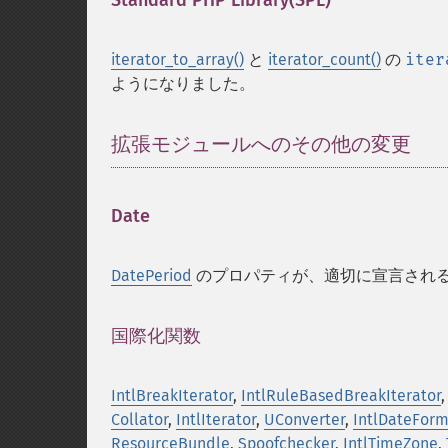
Standard PHP Library(SPL)
¶
iterator_to_array()
と
iterator_count()
の
iter
ようになりました。
拡張モジュールへのその他の変更
¶
Date
¶
DatePeriod
のプロパティが、適切に宣言され
国際化関数
¶
IntlBreakIterator
,
IntlRuleBasedBreakIterator
Collator
,
IntlIterator
,
UConverter
,
IntlDateForm
ResourceBundle
,
Spoofchecker
,
IntlTimeZone
,