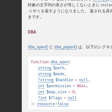
対象の文字列の長さが等しくないときに
strle
や
を返すようになりました。 返される具
-1
1
きです。
DBA
¶
dba_open()
と
dba_popen()
は、以下のシグネ
function
dba_open
(
string
$path
,
string
$mode
,
?
string
$handler
=
null
,
int
$permission
= 0644
,
int
$map_size
= 0
,
?
int
$flags
=
null
):
resource
|
false