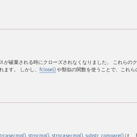
ームは、リソースが破棄される時にクローズされなくなりました。 これらの
われます。 しかし、
fclose()
や類似の関数を使うことで、これら
trcasecmp()
,
strncmp()
,
strncasecmp()
,
substr_compare()
は、 