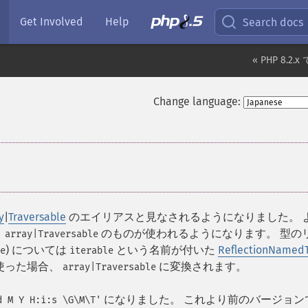
Get Involved
Help
Search docs
« PHP 8.
Change language:
y
|
Traversable
のエイリアスと見なされるようになりました。 
、
のものが使われるようになります。 型の
array|Traversable
) については
という名前が付いた
ReflectionNamed
e
iterable
使った場合、
に変換されます。
array|Traversable
になりました。 これより前のバージョン
d M Y H:i:s \G\M\T'