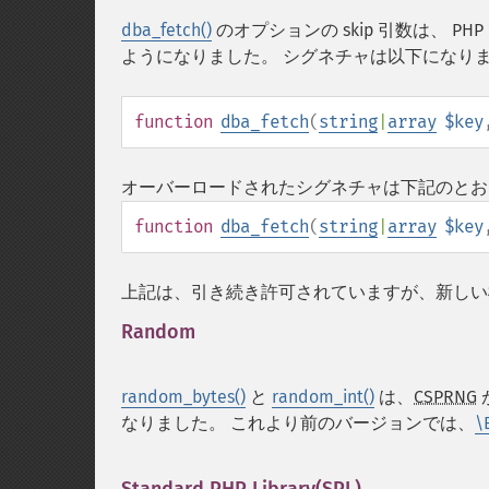
dba_fetch()
のオプションの skip 引数は、 
ようになりました。 シグネチャは以下になりま
function
dba_fetch
(
string
|
array
$key
オーバーロードされたシグネチャは下記のとお
function
dba_fetch
(
string
|
array
$key
上記は、引き続き許可されていますが、新しい
Random
¶
random_bytes()
と
random_int()
は、
CSPRNG
なりました。 これより前のバージョンでは、
\