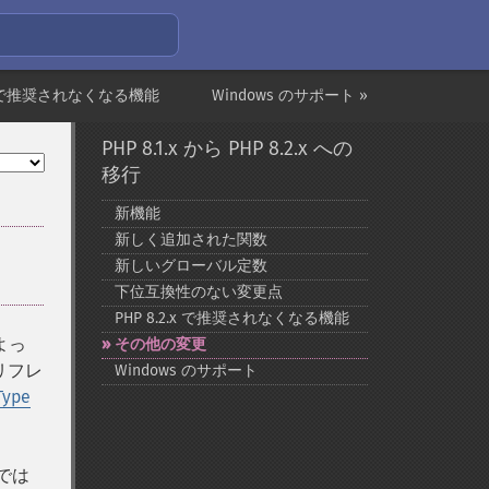
2.x で推奨されなくなる機能
Windows のサポート »
PHP 8.1.x から PHP 8.2.x への
移行
新機能
新しく追加された関数
新しいグローバル定数
下位互換性のない変更点
PHP 8.2.x で推奨されなくなる機能
よっ
その他の変更
リフレ
Windows のサポート
Type
では