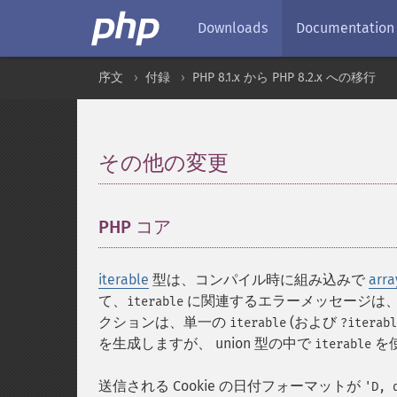
Downloads
Documentation
序文
付録
PHP 8.1.x から PHP 8.2.x への移行
その他の変更
¶
PHP コア
¶
iterable
型は、コンパイル時に組み込みで
arra
て、
に関連するエラーメッセージは
iterable
クションは、単一の
(および
iterable
?iterabl
を生成しますが、 union 型の中で
を
iterable
送信される Cookie の日付フォーマットが
'D, 