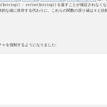
を返すことが保証されなくな
n($string1) - strlen($string2)
体的な値に依存する代わりに、これらの関数の戻り値は
と比
0
チャを強制するようになりました: