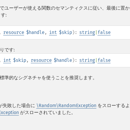
PHP でユーザーが使える関数のセマンティクスに従い、最後に置
す:
,
resource
$handle
,
int
$skip
):
string
|
false
りです:
,
int
$skip
,
resource
$handle
):
string
|
false
標準的なシグネチャを使うことを推奨します。
が失敗した場合に
\Random\RandomException
をスローするよ
Exception
がスローされていました。