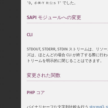
でした。
'D, d-M-Y H:i:s T'
SAPI モジュールへの変更
¶
CLI
¶
STDOUT, STDERR, STDIN ストリ
ズは、ほとんどの場合 CLI が終了する際に行
トリームを明示的に閉じることはできます。
変更された関数
¶
PHP コア
¶
バイナリセーフな文字列比較を行う
strcmp()
,
s