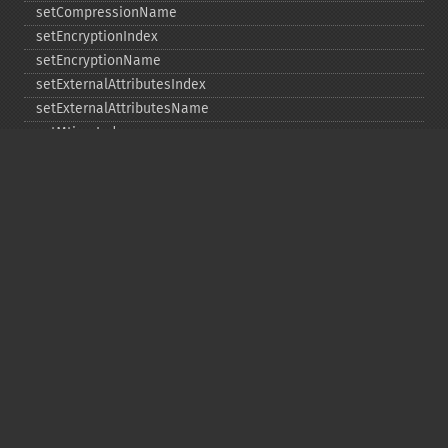
setCompressionName
setEncryptionIndex
setEncryptionName
setExternalAttributesIndex
setExternalAttributesName
setMtimeIndex
setMtimeName
setPassword
statIndex
statName
unchangeAll
unchangeArchive
unchangeIndex
unchangeName
Copyright © 2001-2026 The PHP Documentation