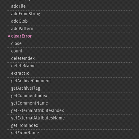
addFile
addFromString
addGlob
addPattern
clearError
close
count
deleteIndex
deleteName
extractTo
getArchiveComment
getArchiveFlag
getCommentIndex
getCommentName
getExternalAttributesIndex
getExternalAttributesName
getFromIndex
getFromName