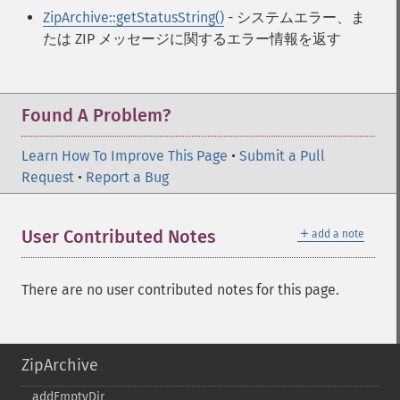
ZipArchive::getStatusString()
- システムエラー、ま
たは ZIP メッセージに関するエラー情報を返す
Found A Problem?
Learn How To Improve This Page
•
Submit a Pull
Request
•
Report a Bug
＋
User Contributed Notes
add a note
There are no user contributed notes for this page.
ZipArchive
addEmptyDir