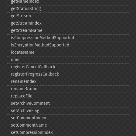
getNameIndex
getStatusString
getStream
getStreamIndex
getStreamName
isCompressionMethodSupported
isEncryptionMethodSupported
locateName
open
registerCancelCallback
registerProgressCallback
renameIndex
renameName
replaceFile
setArchiveComment
setArchiveFlag
setCommentIndex
setCommentName
setCompressionIndex