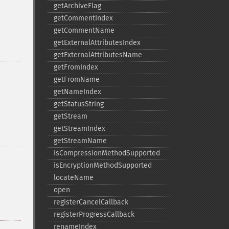
getArchiveFlag
getCommentIndex
getCommentName
getExternalAttributesIndex
getExternalAttributesName
getFromIndex
getFromName
getNameIndex
getStatusString
getStream
getStreamIndex
getStreamName
isCompressionMethodSupported
isEncryptionMethodSupported
locateName
open
registerCancelCallback
registerProgressCallback
renameIndex