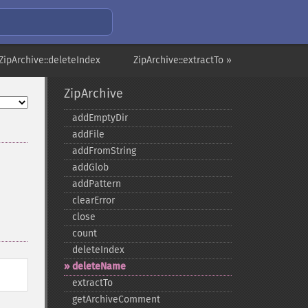
ZipArchive::deleteIndex
ZipArchive::extractTo »
ZipArchive
addEmptyDir
addFile
addFromString
addGlob
addPattern
clearError
close
count
deleteIndex
deleteName
extractTo
getArchiveComment