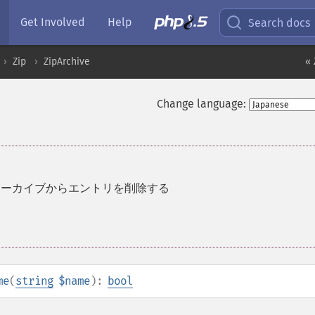
Get Involved
Help
Search docs
Zip
ZipArchive
« 
Change language:
アーカイブからエントリを削除する
me
(
string
$name
):
bool