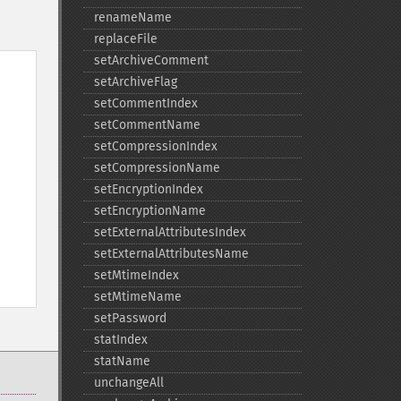
renameName
replaceFile
setArchiveComment
setArchiveFlag
setCommentIndex
setCommentName
setCompressionIndex
setCompressionName
setEncryptionIndex
setEncryptionName
setExternalAttributesIndex
setExternalAttributesName
setMtimeIndex
setMtimeName
setPassword
statIndex
statName
unchangeAll