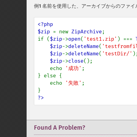
例1 名前を使用した、アーカイブからのファ
<?php

$zip 
= new 
ZipArchive
;

if (
$zip
->
open
(
'test1.zip'
) === 
$zip
->
deleteName
(
'testfromfi
$zip
->
deleteName
(
'testDir/'
);
$zip
->
close
();

    echo 
'成功'
;

} else {

    echo 
'失敗'
;

?>
Found A Problem?