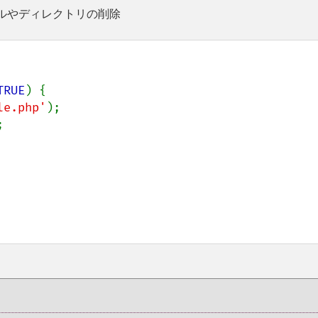
イルやディレクトリの削除
TRUE
) {

le.php'
);


