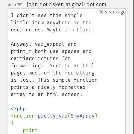
john dot risken at gmail dot com
5
¶
up
down
16 years ago
I didn't see this simple 
little item anywhere in the 
user notes. Maybe I'm blind!

Anyway, var_export and 
print_r both use spaces and 
carriage returns for 
formatting.  Sent to an html 
page, most of the formatting 
is lost. This simple function 
prints a nicely formatted 
array to an html screen:

function 
pretty_var
(
$myArray
)
{

    print 