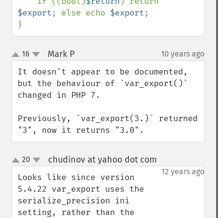
    if ((bool)
$return
) return 
$export
; else echo 
$export
;

}
Mark P
16
10 years ago
¶
up
down
It doesn't appear to be documented, 
but the behaviour of `var_export()` 
changed in PHP 7.

Previously, `var_export(3.)` returned 
"3", now it returns "3.0".
chudinov at yahoo dot com
20
¶
up
down
12 years ago
Looks like since version 
5.4.22 var_export uses the 
serialize_precision ini 
setting, rather than the 