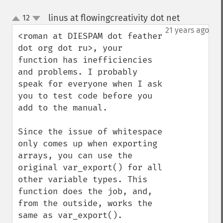
linus at flowingcreativity dot net
12
¶
up
down
21 years ago
<roman at DIESPAM dot feather 
dot org dot ru>, your 
function has inefficiencies 
and problems. I probably 
speak for everyone when I ask 
you to test code before you 
add to the manual.

Since the issue of whitespace 
only comes up when exporting 
arrays, you can use the 
original var_export() for all 
other variable types. This 
function does the job, and, 
from the outside, works the 
same as var_export().
