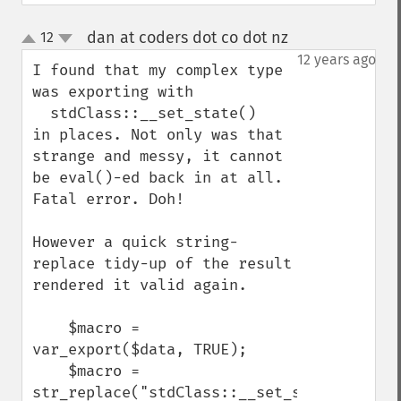
dan at coders dot co dot nz
12
¶
up
down
12 years ago
I found that my complex type 
was exporting with 

  stdClass::__set_state()

in places. Not only was that 
strange and messy, it cannot 
be eval()-ed back in at all. 
Fatal error. Doh!

However a quick string-
replace tidy-up of the result 
rendered it valid again.

    $macro = 
var_export($data, TRUE);

    $macro = 
str_replace("stdClass::__set_state", 