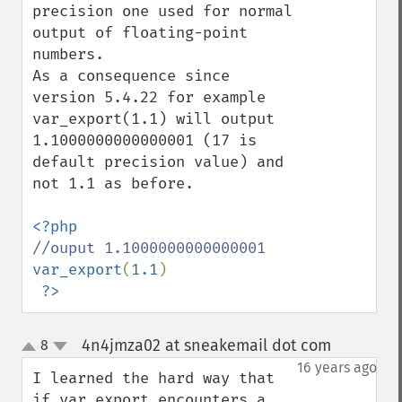
precision one used for normal 
output of floating-point 
numbers.

As a consequence since 
version 5.4.22 for example 
var_export(1.1) will output 
1.1000000000000001 (17 is 
default precision value) and 
not 1.1 as before. 

var_export
(
1.1
)

?>
4n4jmza02 at sneakemail dot com
8
¶
up
down
16 years ago
I learned the hard way that 
if var_export encounters a 