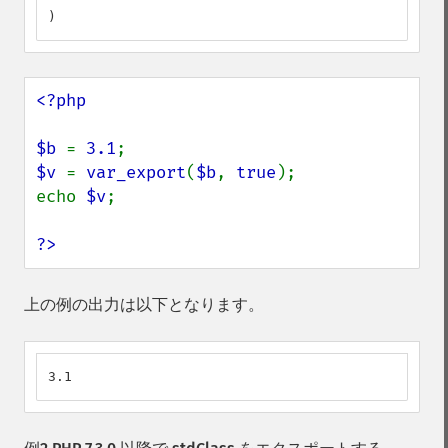
)
<?php

$b 
= 
3.1
$v 
= 
var_export
(
$b
, 
true
);

echo 
$v
;

?>
上の例の出力は以下となります。
3.1