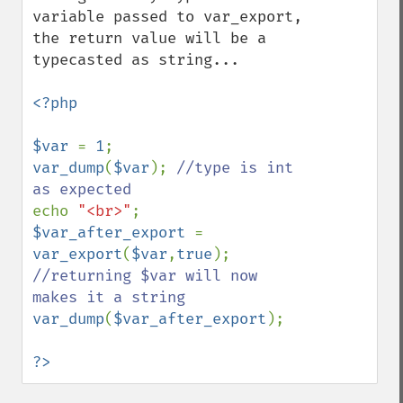
variable passed to var_export, 
the return value will be a 
typecasted as string...

<?php 

$var 
= 
1
var_dump
(
$var
); 
//type is int 
echo 
"<br>"
$var_after_export 
= 
var_export
(
$var
,
true
); 
//returning $var will now 
var_dump
(
$var_after_export
);

?>