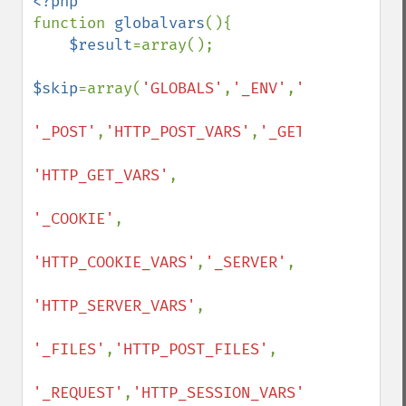
function 
globalvars
(){

$result
=array();

$skip
=array(
'GLOBALS'
,
'_ENV'
,
'HTTP_ENV_VA
'_POST'
,
'HTTP_POST_VARS'
,
'_GET'
,

'HTTP_GET_VARS'
,

'_COOKIE'
,

'HTTP_COOKIE_VARS'
,
'_SERVER'
,

'HTTP_SERVER_VARS'
,

'_FILES'
,
'HTTP_POST_FILES'
,

'_REQUEST'
,
'HTTP_SESSION_VARS'
,
