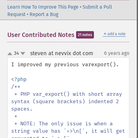
Learn How To Improve This Page
•
Submit a Pull
Request
•
Report a Bug
＋
User Contributed Notes
add a note
21 notes
steven at nevvix dot com
34
6 years ago
¶
up
down
I improved my previous varexport().

/**

 * PHP var_export() with short array 
syntax (square brackets) indented 2 
spaces.

 *

 * NOTE: The only issue is when a 
string value has `=>\n[`, it will get 