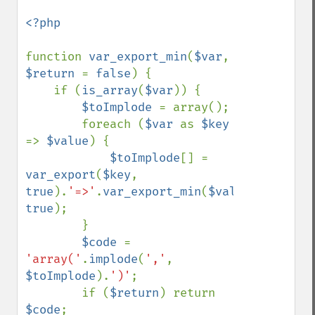
<?php

function 
var_export_min
(
$var
, 
$return 
= 
false
) {

    if (
is_array
(
$var
)) {

$toImplode 
= array();

        foreach (
$var 
as 
$key 
=> 
$value
) {

$toImplode
[] = 
var_export
(
$key
, 
true
).
'=>'
.
var_export_min
(
$value
, 
true
);

        }

$code 
= 
'array('
.
implode
(
','
, 
$toImplode
).
')'
;

        if (
$return
) return 
$code
;
