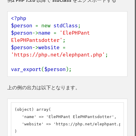
例2 PHP 7.3.0 以降で stdClass をエクスポートする
<?php

$person 
= new 
stdClass
$person
->
name 
= 
'ElePHPant 
ElePHPantsdotter'
$person
->
website 
= 
'https://php.net/elephpant.php'
;

var_export
(
$person
);
上の例の出力は以下となります。
(object) array(

   'name' => 'ElePHPant ElePHPantsdotter',

   'website' => 'https://php.net/elephpant.php',

)