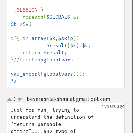
'_SESSION'
);

    foreach(
$GLOBALS 
as 
$k
=>
$v
)

if(!
in_array
(
$k
,
$skip
))

$result
[
$k
]=
$v
;

    return 
$result
;

}
//functionglobalvars

var_export
(
globalvars
?>
beverasrilakshmi at gmail dot com
3
¶
up
down
7 years ago
Just for fun, trying to 
understand the definition of 
"returns parsable 
string"....any type of 