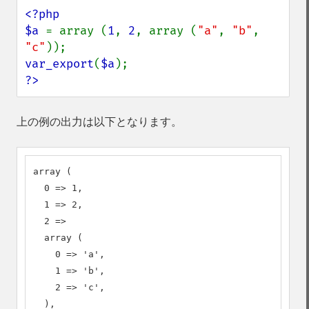
<?php

$a 
= array (
1
, 
2
, array (
"a"
, 
"b"
, 
"c"
var_export
(
$a
?>
上の例の出力は以下となります。
array (

  0 => 1,

  1 => 2,

  2 =>

  array (

    0 => 'a',

    1 => 'b',

    2 => 'c',

  ),
