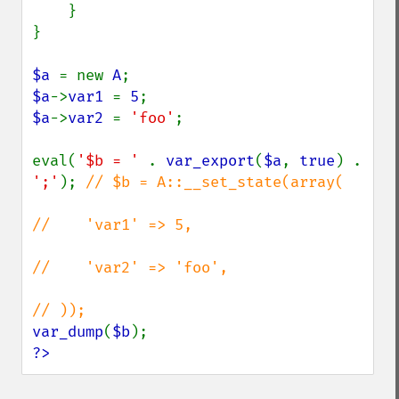
    }

}

$a 
= new 
A
$a
->
var1 
= 
5
$a
->
var2 
= 
'foo'
;

eval(
'$b = ' 
. 
var_export
(
$a
, 
true
) . 
';'
); 
// $b = A::__set_state(array(

//    'var1' => 5,

//    'var2' => 'foo',

var_dump
(
$b
?>