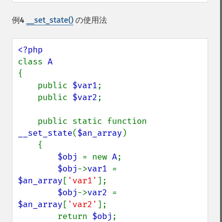
例4
__set_state()
の使用法
class 
{

    public 
$var1
;

    public 
$var2
;

    public static function 
__set_state
(
$an_array
)

    {

$obj 
= new 
A
;

$obj
->
var1 
= 
$an_array
[
'var1'
];

$obj
->
var2 
= 
$an_array
[
'var2'
];

        return 
$obj
;
