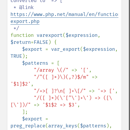
converted to `=> [`

 * @link 
https://www.php.net/manual/en/function.va
export.php
function 
varexport
(
$expression
, 
$return
=
FALSE
) {

$export 
= 
var_export
(
$expression
, 
TRUE
);

$patterns 
= [

"/array \(/" 
=> 
'['
,

"/^([ ]*)\)(,?)$/m" 
=> 
'$1]$2'
,

"/=>[ ]?\n[ ]+\[/" 
=> 
'=> ['
,

"/([ ]*)(\'[^\']+\') => ([\
[\'])/" 
=> 
'$1$2 => $3'
,

    ];

$export 
= 
preg_replace
(
array_keys
(
$patterns
), 