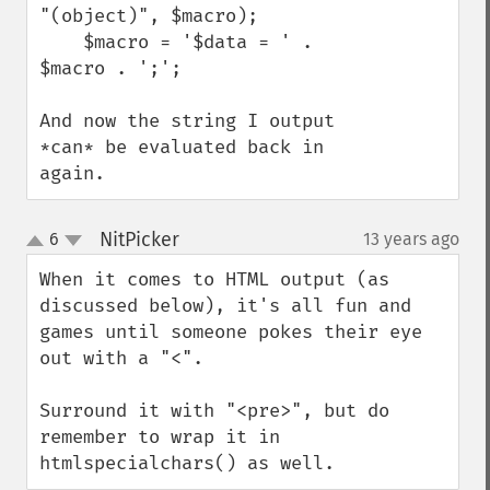
"(object)", $macro);

    $macro = '$data = ' . 
$macro . ';';

And now the string I output 
*can* be evaluated back in 
again.
NitPicker
6
13 years ago
¶
up
down
When it comes to HTML output (as 
discussed below), it's all fun and 
games until someone pokes their eye 
out with a "<".

Surround it with "<pre>", but do 
remember to wrap it in 
htmlspecialchars() as well.