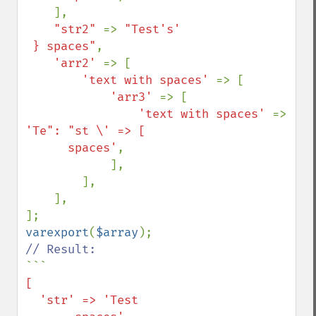
    ],

"str2" 
=> 
"Test's'

 } spaces"
,

'arr2' 
=> [

'text with spaces' 
=> [

'arr3' 
=> [

'text with spaces' 
=> 
'Te": "st \' => [

      spaces'
,

            ],

        ],

    ],

varexport
(
$array
```
[

  'str' => 'Test
