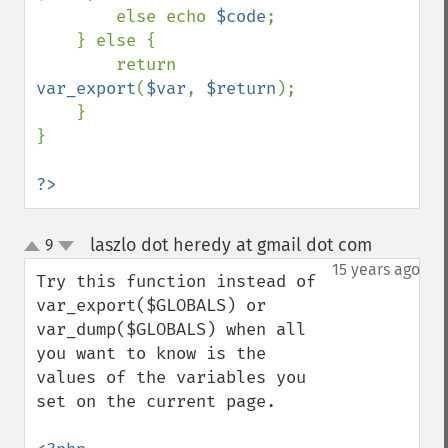
        else echo 
$code
;

    } else {

        return 
var_export
(
$var
, 
$return
);

    }

}

?>
laszlo dot heredy at gmail dot com
9
¶
up
down
15 years ago
Try this function instead of 
var_export($GLOBALS) or 
var_dump($GLOBALS) when all 
you want to know is the 
values of the variables you 
set on the current page.
