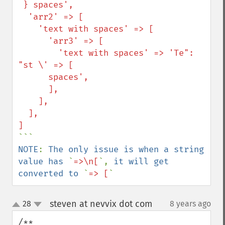
 } spaces',

  'arr2' => [

    'text with spaces' => [

      'arr3' => [

        'text with spaces' => 'Te": 
"st \' => [

      spaces',

      ],

    ],

  ],

NOTE
: 
The only issue is when a string 
value has 
`
=>\n[
`, 
it will get 
converted to 
`
=> [
`
steven at nevvix dot com
28
8 years ago
¶
up
down
/**
