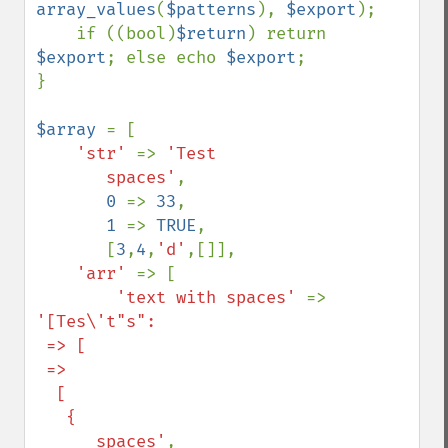
array_values
(
$patterns
), 
$export
);

    if ((bool)
$return
) return 
$export
; else echo 
$export
;

}

$array 
= [

'str' 
=> 
'Test

       spaces'
,

0 
=> 
33
,

1 
=> 
TRUE
,

       [
3
,
4
,
'd'
,[]],

'arr' 
=> [

'text with spaces' 
=> 
'[Tes\'t"s":

 => [

 => 

  [

   {

      spaces'
,
