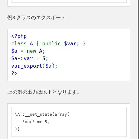
例3 クラスのエクスポート
class 
A 
{ public 
$var
$a 
= new 
A
$a
->
var 
= 
5
var_export
(
$a
?>
上の例の出力は以下となります。
\A::__set_state(array(

   'var' => 5,

))