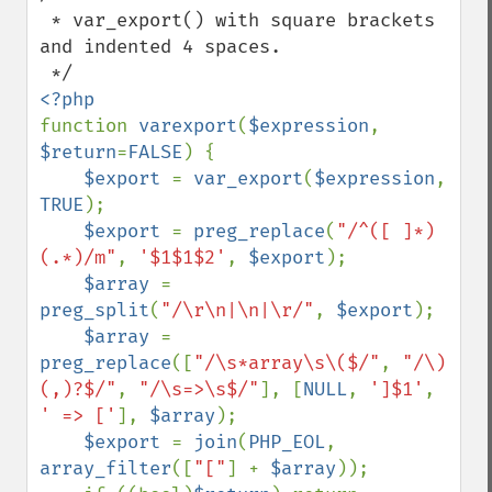
 * var_export() with square brackets 
and indented 4 spaces.

function 
varexport
(
$expression
, 
$return
=
FALSE
) {

$export 
= 
var_export
(
$expression
, 
TRUE
);

$export 
= 
preg_replace
(
"/^([ ]*)
(.*)/m"
, 
'$1$1$2'
, 
$export
);

$array 
= 
preg_split
(
"/\r\n|\n|\r/"
, 
$export
);

$array 
= 
preg_replace
([
"/\s*array\s\($/"
, 
"/\)
(,)?$/"
, 
"/\s=>\s$/"
], [
NULL
, 
']$1'
, 
' => ['
], 
$array
);

$export 
= 
join
(
PHP_EOL
, 
array_filter
([
"["
] + 
$array
));
