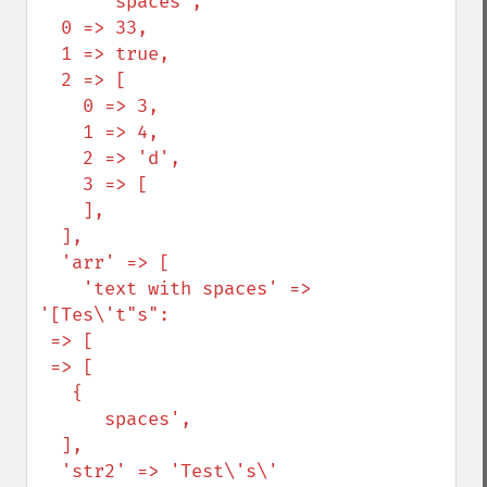
       spaces',

  0 => 33,

  1 => true,

  2 => [

    0 => 3,

    1 => 4,

    2 => 'd',

    3 => [

    ],

  ],

  'arr' => [

    'text with spaces' => 
'[Tes\'t"s":

 => [

 => [

   {

      spaces',

  ],

  'str2' => 'Test\'s\'
