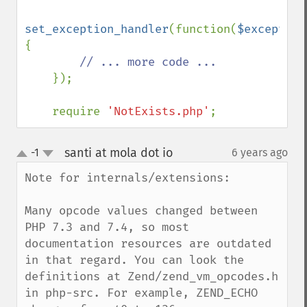
set_exception_handler
(function(
$exception
{

// ... more code ...

});   

    require 
'NotExists.php'
;
santi at mola dot io
-1
6 years ago
¶
up
down
Note for internals/extensions:

Many opcode values changed between 
PHP 7.3 and 7.4, so most 
documentation resources are outdated 
in that regard. You can look the 
definitions at Zend/zend_vm_opcodes.h 
in php-src. For example, ZEND_ECHO 