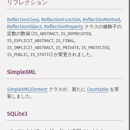
リフレクション
¶
ReflectionClass
,
ReflectionFunction
,
ReflectionMethod
,
ReflectionObject
,
ReflectionProperty
クラスの修飾子の
定数の数値 (
,
,
IS_ABSTRACT
IS_DEPRECATED
,
,
IS_EXPLICIT_ABSTRACT
IS_FINAL
,
,
,
IS_IMPLICIT_ABSTRACT
IS_PRIVATE
IS_PROTECTED
,
) が変更されました。
IS_PUBLIC
IS_STATIC
SimpleXML
¶
SimpleXMLElement
クラスが、新たに
Countable
を実
装しました。
SQLite3
¶