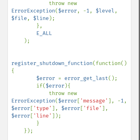
            throw new 
ErrorException
(
$error
, -
1
, 
$level
, 
$file
, 
$line
);

        },

E_ALL

);

register_shutdown_function
(function()
{

$error 
= 
error_get_last
();

        if(
$error
){

            throw new 
ErrorException
(
$error
[
'message'
], -
1
, 
$error
[
'type'
], 
$error
[
'file'
], 
$error
[
'line'
]);

        }

    });
