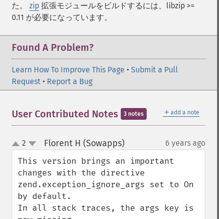
た。
zip
拡張モジュールをビルドするには、libzip >=
0.11 が必要になっています。
Found A Problem?
Learn How To Improve This Page
•
Submit a Pull
Request
•
Report a Bug
＋
User Contributed Notes
add a note
3 notes
Florent H (Sowapps)
2
6 years ago
¶
up
down
This version brings an important 
changes with the directive 
zend.exception_ignore_args set to On 
by default.

In all stack traces, the args key is 