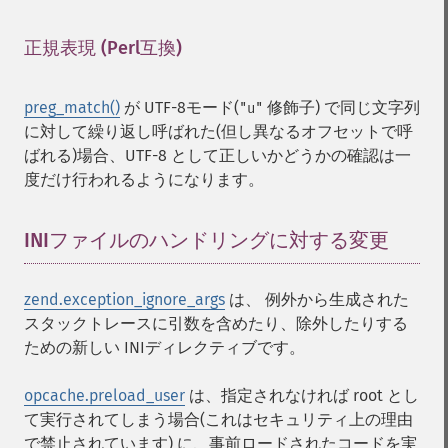
正規表現 (Perl互換)
¶
preg_match()
が UTF-8モード(
修飾子) で同じ文字列
"u"
に対して繰り返し呼ばれた(但し異なるオフセットで呼
ばれる)場合、UTF-8 として正しいかどうかの確認は一
度だけ行われるようになります。
INIファイルのハンドリングに対する変更
¶
zend.exception_ignore_args
は、 例外から生成された
スタックトレースに引数を含めたり、除外したりする
ための新しい INIディレクティブです。
opcache.preload_user
は、指定されなければ root とし
て実行されてしまう場合(これはセキュリティ上の理由
で禁止されています) に、事前ロードされたコードを実