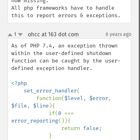
now missing.

All php frameworks have to handle 
this to report errors & exceptions.
ohcc at 163 dot com
1
6 years ago
¶
up
down
As of PHP 7.4, an exception thrown 
within the user-defined shutdown 
function can be caught by the user-
defined exception handler.

<?php

    set_error_handler
(

        function(
$level
, 
$error
, 
$file
, 
$line
){

            if(
0 
=== 
error_reporting
()){

                return 
false
;

            }
