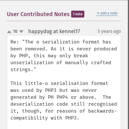
＋
User Contributed Notes
add a note
1 note
happydog at kennel17
16
5 years ago
¶
up
down
Re: "The o serialization format has 
been removed. As it is never produced 
by PHP, this may only break 
unserialization of manually crafted 
strings."

This little-o serialisation format 
was used by PHP3 but was never 
generated by PH PHP4 or above.  The 
deserialization code still recognised 
it, though, for reasons of backwards-
compatibility with PHP3.
