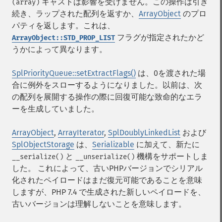
キャストは影響を受けません。この操作は引き
(array)
続き、ラップされた配列を返すか、
ArrayObject
のプロ
パティを返します。これは、
フラグが指定されたかど
ArrayObject::STD_PROP_LIST
うかによって異なります。
SplPriorityQueue::setExtractFlags()
は、0を渡された場
合に例外をスローするようになりました。以前は、次
の配列を展開する操作の際に回復可能な致命的なエラ
ーを生成していました。
ArrayObject
,
ArrayIterator
,
SplDoublyLinkedList
および
SplObjectStorage
は、
Serializable
に加えて、新たに
と
機構をサポートしま
__serialize()
__unserialize()
した。 これによって、古いPHPバージョンでシリアル
化されたペイロードはまだ復元可能であることを意味
しますが、PHP 7.4 で生成された新しいペイロードを、
古いバージョンは理解しないことを意味します。