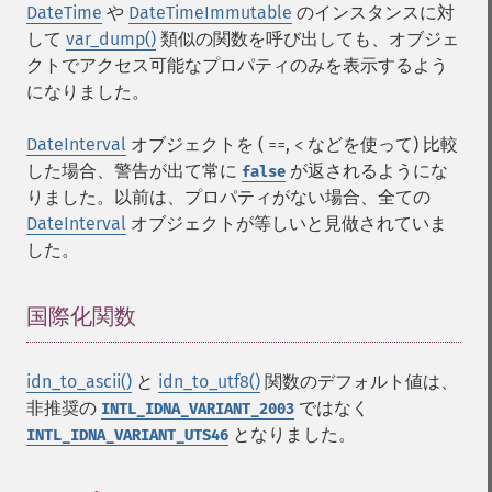
DateTime
や
DateTimeImmutable
のインスタンスに対
して
var_dump()
類似の関数を呼び出しても、オブジェ
クトでアクセス可能なプロパティのみを表示するよう
になりました。
DateInterval
オブジェクトを (
,
などを使って) 比較
==
<
した場合、警告が出て常に
が返されるようにな
false
りました。以前は、プロパティがない場合、全ての
DateInterval
オブジェクトが等しいと見做されていま
した。
国際化関数
¶
idn_to_ascii()
と
idn_to_utf8()
関数のデフォルト値は、
非推奨の
ではなく
INTL_IDNA_VARIANT_2003
となりました。
INTL_IDNA_VARIANT_UTS46