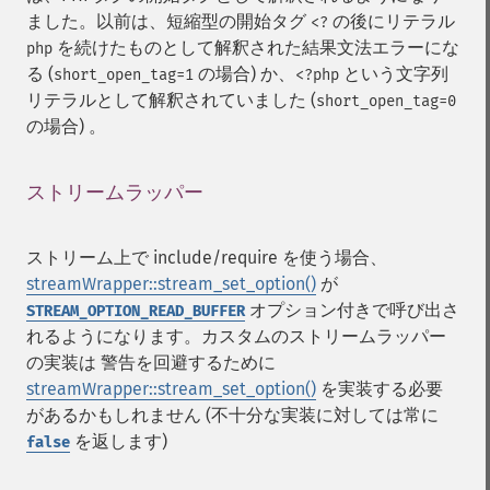
ました。以前は、短縮型の開始タグ
の後にリテラル
<?
を続けたものとして解釈された結果文法エラーにな
php
る (
の場合) か、
という文字列
short_open_tag=1
<?php
リテラルとして解釈されていました (
short_open_tag=0
の場合) 。
ストリームラッパー
¶
ストリーム上で include/require を使う場合、
streamWrapper::stream_set_option()
が
オプション付きで呼び出さ
STREAM_OPTION_READ_BUFFER
れるようになります。カスタムのストリームラッパー
の実装は 警告を回避するために
streamWrapper::stream_set_option()
を実装する必要
があるかもしれません (不十分な実装に対しては常に
を返します)
false