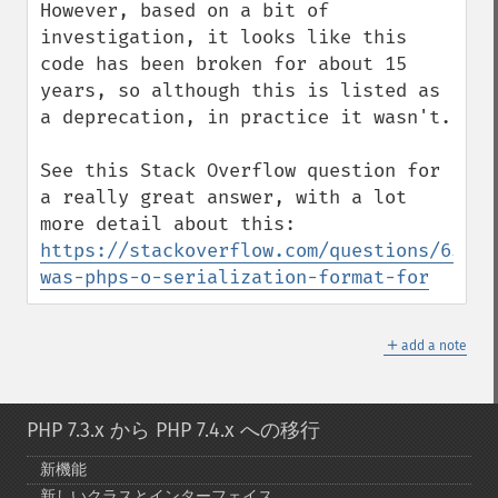
However, based on a bit of 
investigation, it looks like this 
code has been broken for about 15 
years, so although this is listed as 
a deprecation, in practice it wasn't.

See this Stack Overflow question for 
a really great answer, with a lot 
more detail about this: 
https://stackoverflow.com/questions/65289
was-phps-o-serialization-format-for
＋
add a note
PHP 7.3.x から PHP 7.4.x への移行
新機能
新しいクラスとインターフェイス