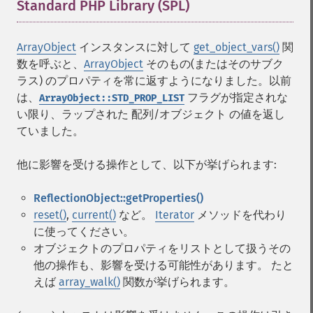
Standard PHP Library (SPL)
¶
ArrayObject
インスタンスに対して
get_object_vars()
関
数を呼ぶと、
ArrayObject
そのもの(またはそのサブク
ラス) のプロパティを常に返すようになりました。以前
は、
フラグが指定されな
ArrayObject::STD_PROP_LIST
い限り、ラップされた 配列/オブジェクト の値を返し
ていました。
他に影響を受ける操作として、以下が挙げられます:
ReflectionObject::getProperties()
reset()
,
current()
など。
Iterator
メソッドを代わり
に使ってください。
オブジェクトのプロパティをリストとして扱うその
他の操作も、影響を受ける可能性があります。 たと
えば
array_walk()
関数が挙げられます。