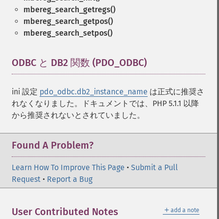
mbereg_search_getregs()
mbereg_search_getpos()
mbereg_search_setpos()
ODBC と DB2 関数 (PDO_ODBC)
¶
ini 設定
pdo_odbc.db2_instance_name
は正式に推奨さ
れなくなりました。ドキュメントでは、PHP 5.1.1 以降
から推奨されないとされていました。
Found A Problem?
Learn How To Improve This Page
•
Submit a Pull
Request
•
Report a Bug
＋
User Contributed Notes
add a note