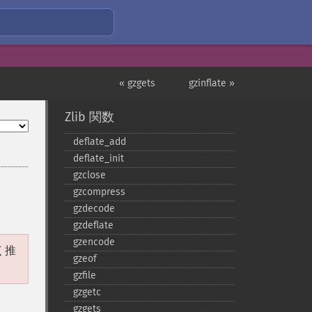
« gzgets
gzinflate »
Zlib 関数
deflate_​add
deflate_​init
gzclose
gzcompress
gzdecode
gzdeflate
gzencode
く推
gzeof
gzfile
gzgetc
gzgets