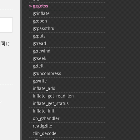
gzgetss
gzinflate
gzopen
gzpassthru
gzputs
と同じ
gzread
gzrewind
gzseek
gztell
gzuncompress
gzwrite
inflate_​add
inflate_​get_​read_​len
プ
inflate_​get_​status
inflate_​init
ob_​gzhandler
readgzfile
zlib_​decode