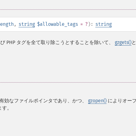
ength
,
string
$allowable_tags
= ?
):
string
よび PHP タグを全て取り除こうとすることを除いて、
gzgets()
れは有効なファイルポインタであり、かつ、
gzopen()
によりオー
ます。