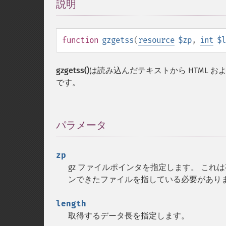
説明
¶
function
gzgetss
(
resource
$zp
,
int
$l
gzgetss()
は読み込んだテキストから HTML お
です。
パラメータ
¶
zp
gz ファイルポインタを指定します。 こ
ンできたファイルを指している必要があり
length
取得するデータ長を指定します。