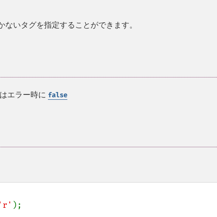
除かないタグを指定することができます。
くはエラー時に
false
'r'
);
