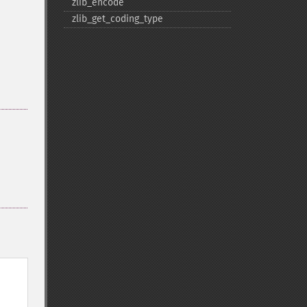
zlib_​encode
zlib_​get_​coding_​type