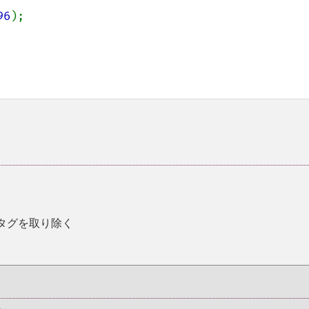
96
);

P タグを取り除く