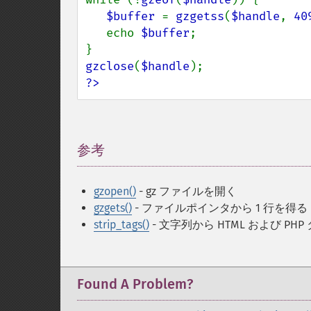
$buffer 
= 
gzgetss
(
$handle
, 
40
   echo 
$buffer
;

gzclose
(
$handle
?>
参考
¶
gzopen()
- gz ファイルを開く
gzgets()
- ファイルポインタから 1 行を得る
strip_tags()
- 文字列から HTML および PH
Found A Problem?