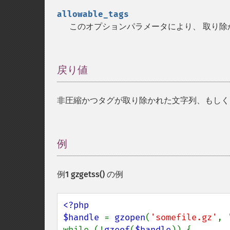
allowable_tags
このオプションパラメータにより、 取り
戻り値
¶
非圧縮かつタグが取り除かれた文字列、もし
例
¶
例1
gzgetss()
の例
<?php

$handle 
= 
gzopen
(
'somefile.gz'
, 
while (!
gzeof
(
$handle
)) {
