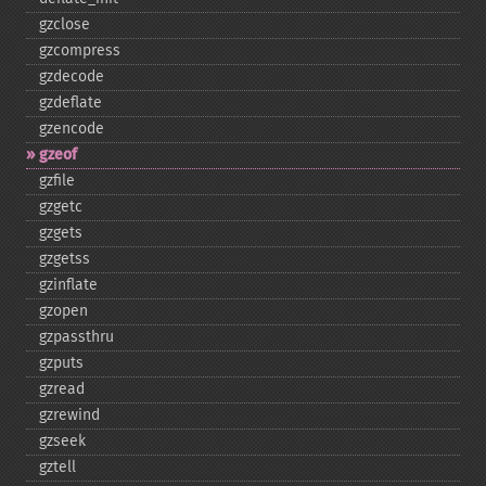
gzclose
gzcompress
gzdecode
gzdeflate
gzencode
gzeof
gzfile
gzgetc
gzgets
gzgetss
gzinflate
gzopen
gzpassthru
gzputs
gzread
gzrewind
gzseek
gztell