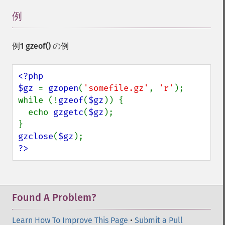
例
¶
例1
gzeof()
の例
<?php

$gz 
= 
gzopen
(
'somefile.gz'
, 
'r'
);

while (!
gzeof
(
$gz
)) {

  echo 
gzgetc
(
$gz
);

gzclose
(
$gz
?>
Found A Problem?
Learn How To Improve This Page
•
Submit a Pull