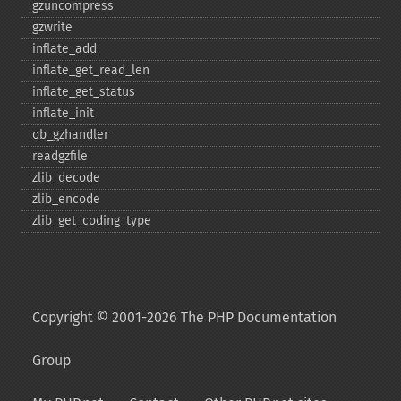
gzuncompress
gzwrite
inflate_​add
inflate_​get_​read_​len
inflate_​get_​status
inflate_​init
ob_​gzhandler
readgzfile
zlib_​decode
zlib_​encode
zlib_​get_​coding_​type
Copyright © 2001-2026 The PHP Documentation
Group