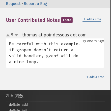
Request
•
Report a Bug
＋
User Contributed Notes
add a note
1 note
thomas at poindessous dot com
5
¶
up
down
19 years ago
Be careful with this example. 
if gzopen doesn't return a 
valid handler, gzeof will do 
a nice loop.
＋
add a note
Zlib 関数
deflate_​add
deflate_​init