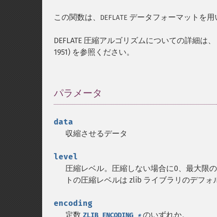
この関数は、
データフォーマットを用
DEFLATE
DEFLATE 圧縮アルゴリズムについての詳細は、 
1951) を参照ください。
パラメータ
¶
data
収縮させるデータ
level
圧縮レベル。圧縮しない場合に0、最大限の
トの圧縮レベルは zlib ライブラリのデ
encoding
定数
のいずれか。
ZLIB_ENCODING_
*