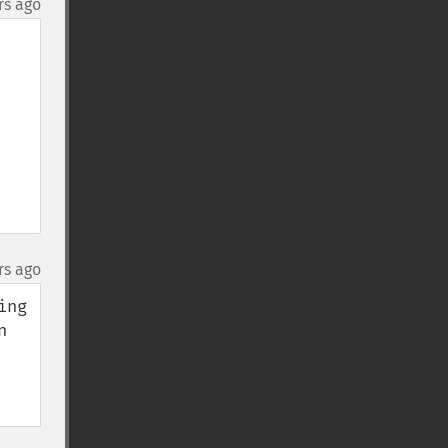
rs ago
rs ago
ng 
 