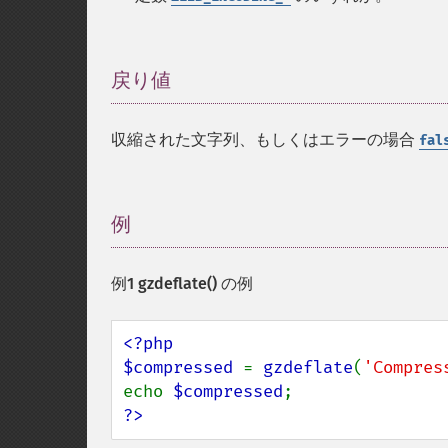
戻り値
¶
収縮された文字列、もしくはエラーの場合
fal
例
¶
例1
gzdeflate()
の例
<?php

$compressed 
= 
gzdeflate
(
'Compres
echo 
$compressed
?>