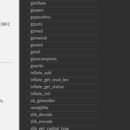
gzinflate
gzopen
gzpassthru
 (RFC
gzputs
gzread
gzrewind
gzseek
gztell
gzuncompress
gzwrite
inflate_​add
inflate_​get_​read_​len
inflate_​get_​status
inflate_​init
ル
ob_​gzhandler
readgzfile
zlib_​decode
zlib_​encode
zlib_​get_​coding_​type