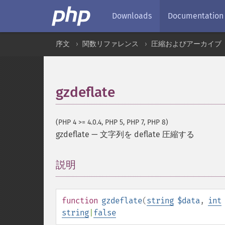
Downloads
Documentation
序文
関数リファレンス
圧縮およびアーカイブ
gzdeflate
(PHP 4 >= 4.0.4, PHP 5, PHP 7, PHP 8)
gzdeflate
—
文字列を deflate 圧縮する
説明
¶
function
gzdeflate
(
string
$data
,
int
string
|
false