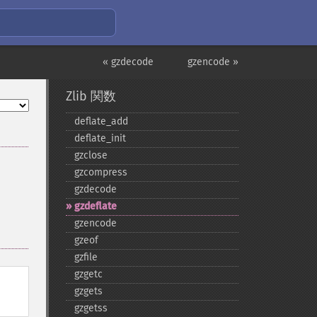
« gzdecode
gzencode »
Zlib 関数
deflate_​add
deflate_​init
gzclose
gzcompress
gzdecode
gzdeflate
gzencode
gzeof
gzfile
gzgetc
gzgets
gzgetss