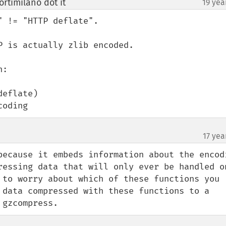
rtimilano dot it
19 yea
¶
 != "HTTP deflate".

 is actually zlib encoded.

:

eflate)

coding
17 yea
because it embeds information about the encodi
ressing data that will only ever be handled on
 to worry about which of these functions you 
 data compressed with these functions to a 
 gzcompress.