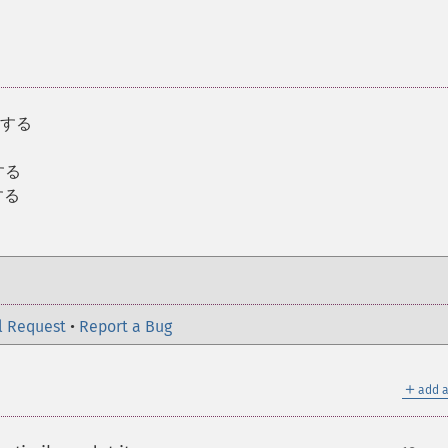
凍する
する
する
l Request
•
Report a Bug
＋
add a