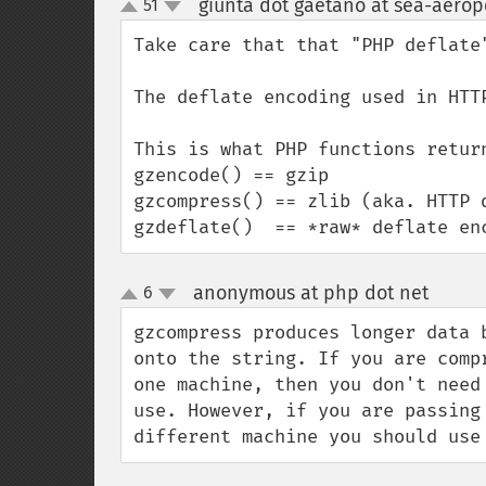
giunta dot gaetano at sea-aeropo
51
up
down
Take care that that "PHP deflate"
The deflate encoding used in HTTP
This is what PHP functions return
gzencode() == gzip

gzcompress() == zlib (aka. HTTP d
gzdeflate()  == *raw* deflate en
anonymous at php dot net
6
¶
up
down
gzcompress produces longer data 
onto the string. If you are comp
one machine, then you don't need
use. However, if you are passing
different machine you should use