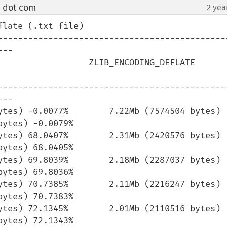
l dot com
2 yea
¶
late (.txt file)

---------------------------------------------
--

           ZLIB_ENCODING_DEFLATE                
---------------------------------------------
--

ytes) -0.0077%        7.22Mb (7574504 bytes) 
ytes) -0.0079%

ytes) 68.0407%        2.31Mb (2420576 bytes) 
ytes) 68.0405%

ytes) 69.8039%        2.18Mb (2287037 bytes) 
ytes) 69.8036%

ytes) 70.7385%        2.11Mb (2216247 bytes) 
ytes) 70.7383%

ytes) 72.1345%        2.01Mb (2110516 bytes) 
ytes) 72.1343%
