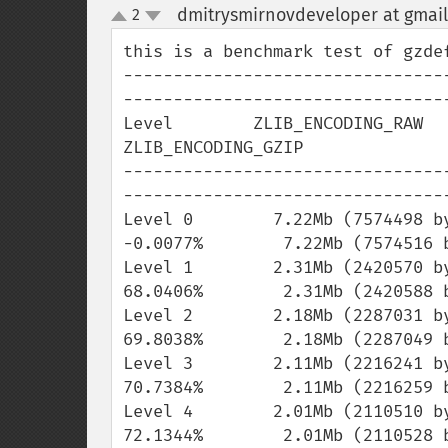
dmitrysmirnovdeveloper at gmai
2
up
down
this is a benchmark test of gzdef
--------------------------------
---------------------------------
Level        ZLIB_ENCODING_RAW         
ZLIB_ENCODING_GZIP

--------------------------------
---------------------------------
Level 0        7.22Mb (7574498 b
-0.0077%        7.22Mb (7574516 b
Level 1        2.31Mb (2420570 b
68.0406%        2.31Mb (2420588 b
Level 2        2.18Mb (2287031 b
69.8038%        2.18Mb (2287049 b
Level 3        2.11Mb (2216241 b
70.7384%        2.11Mb (2216259 b
Level 4        2.01Mb (2110510 b
72.1344%        2.01Mb (2110528 b