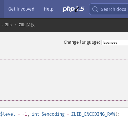
Get Involved
Help
Search docs
Zlib
Zlib 関数
Change language:
$level
= -1
,
int
$encoding
=
ZLIB_ENCODING_RAW
):