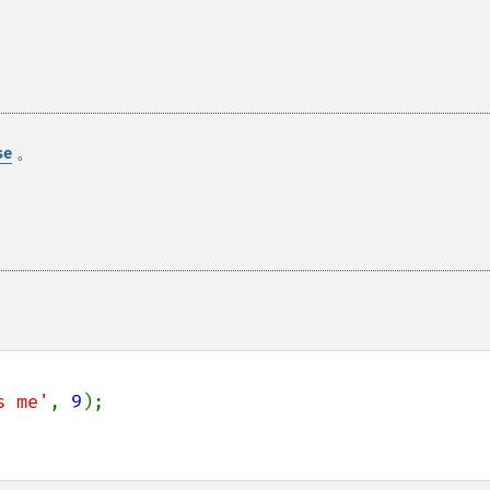
。
se
s me'
, 
9
);
