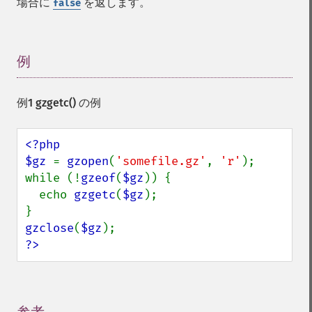
場合に
を返します。
false
例
¶
例1
gzgetc()
の例
<?php

$gz 
= 
gzopen
(
'somefile.gz'
, 
'r'
);

while (!
gzeof
(
$gz
)) {

  echo 
gzgetc
(
$gz
);

gzclose
(
$gz
?>