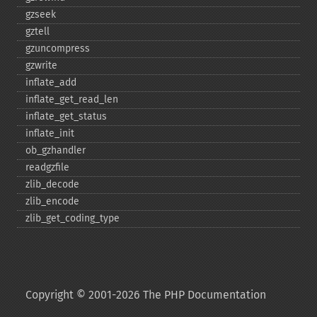
gzseek
gztell
gzuncompress
gzwrite
inflate_​add
inflate_​get_​read_​len
inflate_​get_​status
inflate_​init
ob_​gzhandler
readgzfile
zlib_​decode
zlib_​encode
zlib_​get_​coding_​type
Copyright © 2001-2026 The PHP Documentation