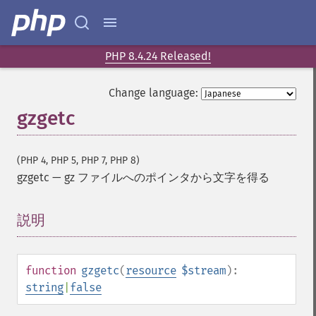
PHP 8.4.24 Released!
Change language:
gzgetc
(PHP 4, PHP 5, PHP 7, PHP 8)
gzgetc
—
gz ファイルへのポインタから文字を得る
説明
¶
function
gzgetc
(
resource
$stream
):
string
|
false