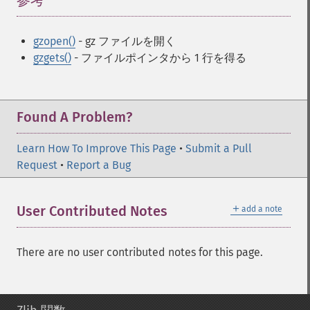
参考
¶
gzopen()
- gz ファイルを開く
gzgets()
- ファイルポインタから 1 行を得る
Found A Problem?
Learn How To Improve This Page
•
Submit a Pull
Request
•
Report a Bug
＋
User Contributed Notes
add a note
There are no user contributed notes for this page.