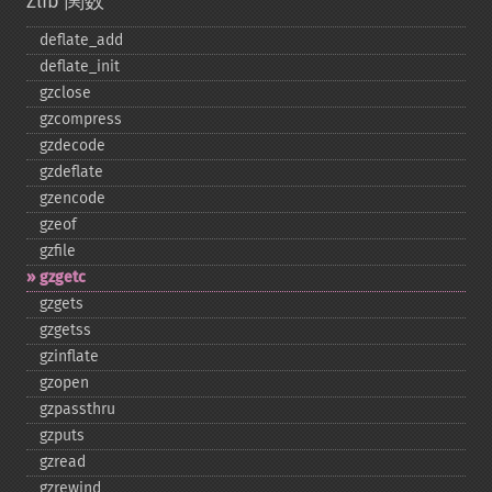
Zlib 関数
deflate_​add
deflate_​init
gzclose
gzcompress
gzdecode
gzdeflate
gzencode
gzeof
gzfile
gzgetc
gzgets
gzgetss
gzinflate
gzopen
gzpassthru
gzputs
gzread
gzrewind