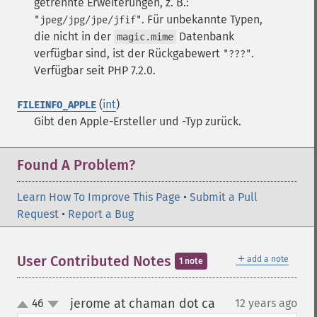
getrennte Erweiterungen, z. B.:
. Für unbekannte Typen,
"jpeg/jpg/jpe/jfif"
die nicht in der
Datenbank
magic.mime
verfügbar sind, ist der Rückgabewert
.
"???"
Verfügbar seit PHP 7.2.0.
(
int
)
FILEINFO_APPLE
Gibt den Apple-Ersteller und -Typ zurück.
Found A Problem?
Learn How To Improve This Page
•
Submit a Pull
Request
•
Report a Bug
＋
User Contributed Notes
add a note
1 note
jerome at chaman dot ca
46
12 years ago
¶
up
down