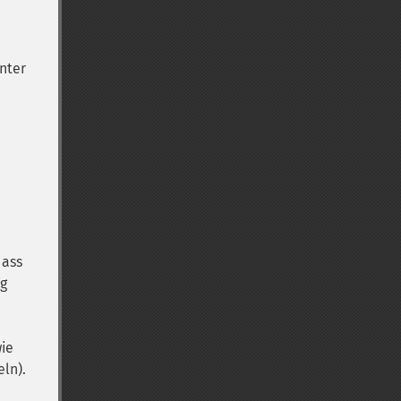
nter
dass
ng
ie
ln).