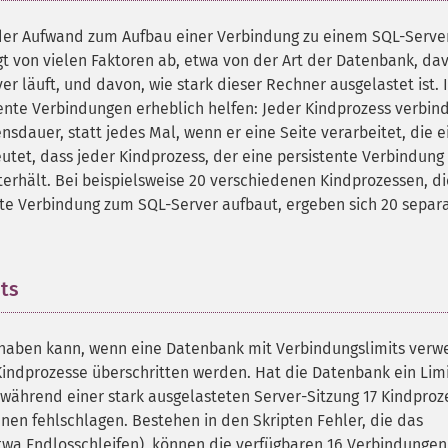
 der Aufwand zum Aufbau einer Verbindung zu einem SQL-Serve
ngt von vielen Faktoren ab, etwa von der Art der Datenbank, da
 läuft, und davon, wie stark dieser Rechner ausgelastet ist. I
nte Verbindungen erheblich helfen: Jeder Kindprozess verbin
dauer, statt jedes Mal, wenn er eine Seite verarbeitet, die e
tet, dass jeder Kindprozess, der eine persistente Verbindung
terhält. Bei beispielsweise 20 verschiedenen Kindprozessen, di
ente Verbindung zum SQL-Server aufbaut, ergeben sich 20 separ
ts
¶
e haben kann, wenn eine Datenbank mit Verbindungslimits ver
Kindprozesse überschritten werden. Hat die Datenbank ein Lim
während einer stark ausgelasteten Server-Sitzung 17 Kindproz
hnen fehlschlagen. Bestehen in den Skripten Fehler, die das
twa Endlosschleifen), können die verfügbaren 16 Verbindungen