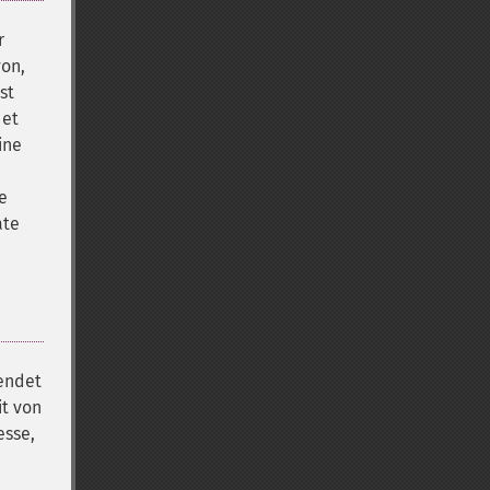
r
von,
st
det
ine
e
ate
wendet
it von
esse,