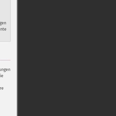
agen
ente
dungen
ie
re