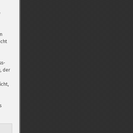
e
In
icht
ss-
, der
icht,
s