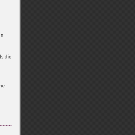
en
ls die
ene