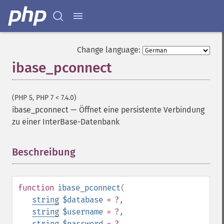
Change language:
ibase_pconnect
(PHP 5, PHP 7 < 7.4.0)
ibase_pconnect
—
Öffnet eine persistente Verbindung
zu einer InterBase-Datenbank
Beschreibung
¶
function
ibase_pconnect
(
string
$database
= ?
,
string
$username
= ?
,
string
$password
= ?
,