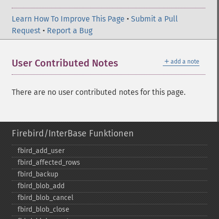
Learn How To Improve This Page
•
Submit a Pull
Request
•
Report a Bug
＋
User Contributed Notes
add a note
There are no user contributed notes for this page.
Firebird/InterBase Funktionen
fbird_​add_​user
fbird_​affected_​rows
fbird_​backup
fbird_​blob_​add
fbird_​blob_​cancel
fbird_​blob_​close