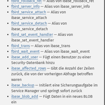
fbird_rollback_ret
— Alias von ibase_rollback_ret
fbird_server_info
— Alias von ibase_server_info
fbird_service_attach
— Alias von
ibase_service_attach
fbird_service_detach
— Alias von
ibase_service_detach
fbird_set_event_handler
— Alias von
ibase_set_event_handler
fbird_trans
— Alias von ibase_trans
fbird_wait_event
— Alias von ibase_wait_event
ibase_add_user
— Fügt einen Benutzer zu einer
Security-Datenbank hinzu
ibase_affected_rows
— Gibt die Anzahl der Zeilen
zurück, die von der vorherigen Abfrage betroffen
waren
ibase_backup
— Initiiert eine Sicherungsaufgabe im
Service Manager und springt sofort zurück
ibase_blob_add
— Fügt Daten in ein neues BLOB
ein