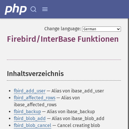
Change language:
Firebird/InterBase Funktionen
¶
Inhaltsverzeichnis
¶
fbird_add_user
— Alias von ibase_add_user
fbird_affected_rows
— Alias von
ibase_affected_rows
fbird_backup
— Alias von ibase_backup
fbird_blob_add
— Alias von ibase_blob_add
fbird_blob_cancel
— Cancel creating blob