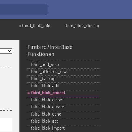
« fbird_blob_add
fbird_blob_close »
Firebird/InterBase
Funktionen
fbird_​add_​user
fbird_​affected_​rows
fbird_​backup
fbird_​blob_​add
fbird_​blob_​cancel
fbird_​blob_​close
fbird_​blob_​create
fbird_​blob_​echo
fbird_​blob_​get
fbird_​blob_​import