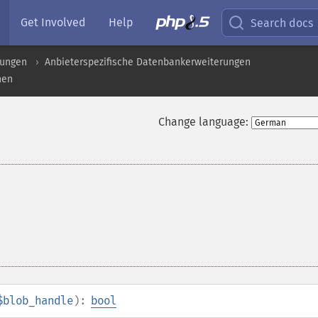
Get Involved
Help
Search docs
rungen
Anbieterspezifische Datenbankerweiterungen
nen
Change language:
$blob_handle
):
bool