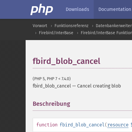
Downloads
Documentation
Vorwort
Funktionsreferenz
Datenbankerweite
Firebird/InterBase
Firebird/InterBase Funktio
fbird_blob_cancel
(PHP 5, PHP 7 < 7.4.0)
fbird_blob_cancel
—
Cancel creating blob
Beschreibung
¶
function
fbird_blob_cancel
(
resource