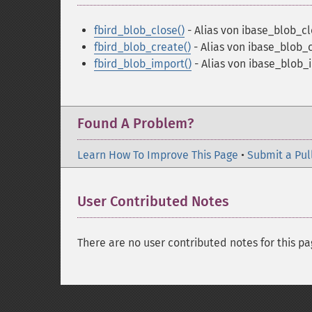
fbird_blob_close()
- Alias von ibase_blob_c
fbird_blob_create()
- Alias von ibase_blob_
fbird_blob_import()
- Alias von ibase_blob_
Found A Problem?
Learn How To Improve This Page
•
Submit a Pul
User Contributed Notes
There are no user contributed notes for this pa