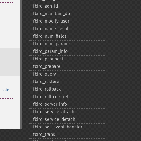
fbird_​gen_​id
fbird_​maintain_​db
fbird_​modify_​user
fbird_​name_​result
fbird_​num_​fields
fbird_​num_​params
fbird_​param_​info
fbird_​pconnect
fbird_​prepare
fbird_​query
fbird_​restore
fbird_​rollback
 note
fbird_​rollback_​ret
fbird_​server_​info
fbird_​service_​attach
fbird_​service_​detach
fbird_​set_​event_​handler
fbird_​trans