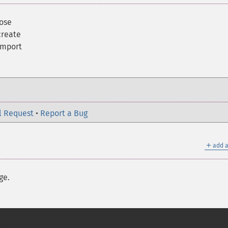
lose
create
import
l Request
•
Report a Bug
＋
add a
ge.