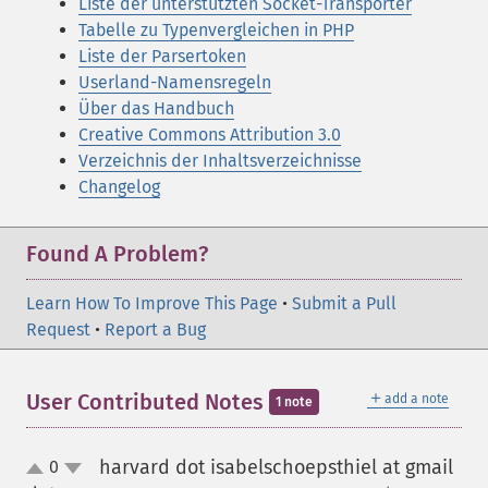
Liste der unterstützten Socket-Transporter
Tabelle zu Typenvergleichen in PHP
Liste der Parsertoken
Userland-Namensregeln
Über das Handbuch
Creative Commons Attribution 3.0
Verzeichnis der Inhaltsverzeichnisse
Changelog
Found A Problem?
Learn How To Improve This Page
•
Submit a Pull
Request
•
Report a Bug
＋
User Contributed Notes
add a note
1 note
harvard dot isabelschoepsthiel at gmail
0
up
down