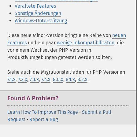
Veraltete Features
Sonstige Änderungen
Windows-Unterstützung
Diese neue Minor-Version bringt eine Reihe von
neuen
Features
und ein paar
wenige Inkompatibilitäten
, die
vor einem Wechsel der PHP-Version in
Produktivumgebungen getestet werden sollten.
Siehe auch die Migrationsleitfäden für PHP-Versionen
7.1.x
,
7.2.x
,
7.3.x
,
7.4.x
,
8.0.x
,
8.1.x
,
8.2.x
.
Found A Problem?
Learn How To Improve This Page
•
Submit a Pull
Request
•
Report a Bug