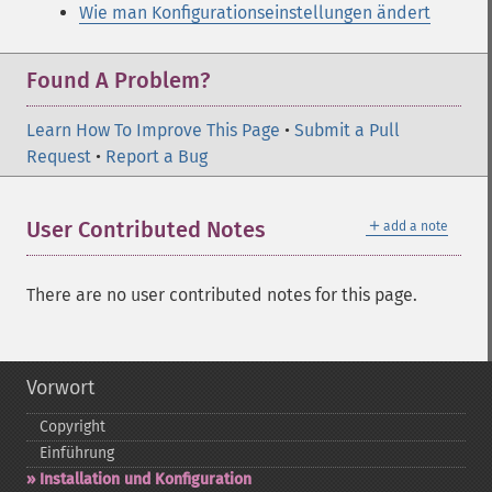
Wie man Konfigurationseinstellungen ändert
Found A Problem?
Learn How To Improve This Page
•
Submit a Pull
Request
•
Report a Bug
＋
User Contributed Notes
add a note
There are no user contributed notes for this page.
Vorwort
Copyright
Einführung
Installation und Konfiguration