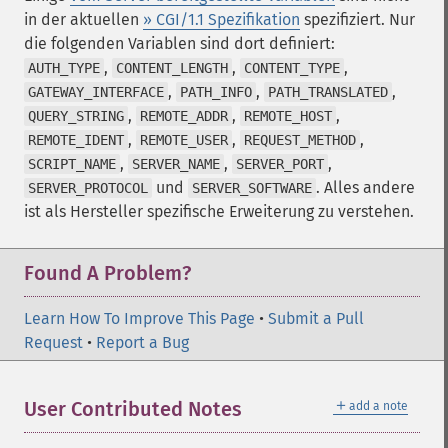
in der aktuellen
» CGI/1.1 Spezifikation
spezifiziert. Nur
die folgenden Variablen sind dort definiert:
,
,
,
AUTH_TYPE
CONTENT_LENGTH
CONTENT_TYPE
,
,
,
GATEWAY_INTERFACE
PATH_INFO
PATH_TRANSLATED
,
,
,
QUERY_STRING
REMOTE_ADDR
REMOTE_HOST
,
,
,
REMOTE_IDENT
REMOTE_USER
REQUEST_METHOD
,
,
,
SCRIPT_NAME
SERVER_NAME
SERVER_PORT
und
. Alles andere
SERVER_PROTOCOL
SERVER_SOFTWARE
ist als Hersteller spezifische Erweiterung zu verstehen.
Found A Problem?
Learn How To Improve This Page
•
Submit a Pull
Request
•
Report a Bug
＋
User Contributed Notes
add a note